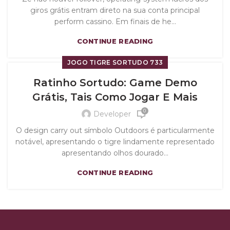
giros grátis entram direto na sua conta principal
perform cassino. Em finais de he...
CONTINUE READING
JOGO TIGRE SORTUDO 733
Ratinho Sortudo: Game Demo
Grátis, Tais Como Jogar E Mais
0
Developer
O design carry out símbolo Outdoors é particularmente
notável, apresentando o tigre lindamente representado
apresentando olhos dourado...
CONTINUE READING