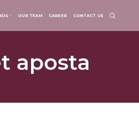
NDS
OUR TEAM
CAREER
CONTACT US
et aposta