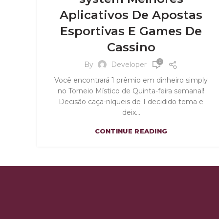
Aplicativos De Apostas
Esportivas E Games De
Cassino
0
By
Developer
Você encontrará 1 prêmio em dinheiro simply
no Torneio Místico de Quinta-feira semanal!
Decisão caça-níqueis de 1 decidido tema e
deix...
CONTINUE READING