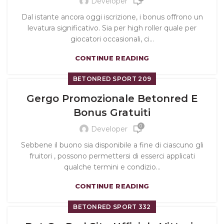
Developer
Dal istante ancora oggi iscrizione, i bonus offrono un
levatura significativo. Sia per high roller quale per
giocatori occasionali, ci...
CONTINUE READING
BETONRED SPORT 209
Gergo Promozionale Betonred E
Bonus Gratuiti
0
Developer
Sebbene il buono sia disponibile a fine di ciascuno gli
fruitori , possono permettersi di esserci applicati
qualche termini e condizio...
CONTINUE READING
BETONRED SPORT 332