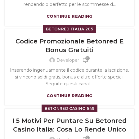
rendendolo perfetto per le scommesse d...
CONTINUE READING
BETONRED ITALIA 205
Codice Promozionale Betonred E
Bonus Gratuiti
0
Developer
Inserendo ingenuamente il codice durante la iscrizione,
si vincono soldi gratis, bonus e altre offerte speciali.
Seguite questi canali...
CONTINUE READING
BETONRED CASINO 649
I 5 Motivi Per Puntare Su Betonred
Casino Italia: Cosa Lo Rende Unico
0