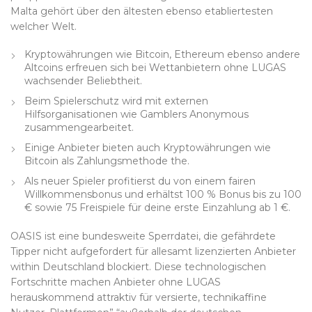
Malta gehört über den ältesten ebenso etabliertesten
welcher Welt.
Kryptowährungen wie Bitcoin, Ethereum ebenso andere
Altcoins erfreuen sich bei Wettanbietern ohne LUGAS
wachsender Beliebtheit.
Beim Spielerschutz wird mit externen
Hilfsorganisationen wie Gamblers Anonymous
zusammengearbeitet.
Einige Anbieter bieten auch Kryptowährungen wie
Bitcoin als Zahlungsmethode the.
Als neuer Spieler profitierst du von einem fairen
Willkommensbonus und erhältst 100 % Bonus bis zu 100
€ sowie 75 Freispiele für deine erste Einzahlung ab 1 €.
OASIS ist eine bundesweite Sperrdatei, die gefährdete
Tipper nicht aufgefordert für allesamt lizenzierten Anbieter
within Deutschland blockiert. Diese technologischen
Fortschritte machen Anbieter ohne LUGAS
herauskommend attraktiv für versierte, technikaffine