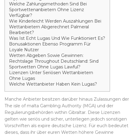
Welche Zahlungsmethoden Sind Bei
Sportwettenanbietern Ohne Lizenz
Verfügbar?
Wie Kinderleicht Werden Auszahlungen Bei
Wettanbietern Abgerechnet Palmeral
Bearbeitet?
Was Ist Echt Lugas Und Wie Funktioniert Es?
Bonusaktionen Ebenso Programm Für
Loyale Nutzer
Wetten Abgeben Sowie Gewinnen:
Rechtslage Throughout Deutschland: Sind
Sportwetten Ohne Lugas Lawful?
Lizenzen Unter Seriösen Wettanbietern
Ohne Lugas
Welche Wettanbieter Haben Kein Lugas?
Manche Anbieter besitzen darüber hinaus Zulassungen der
The isle of malta Gambling Authority (MGA) und der
Regulierungsbehörden within Gibraltar. Diese Lizenzen
gelten wie seriös und sicher, unterliegen jedoch sonstigen
Vorschriften als expire deutsche Lizenz. Für euch bedeutet
dieses, dass ihr über euren Wetten höhere Gewinne