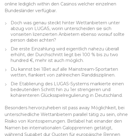
online lediglich within den Casinos welcher einzelnen
Bundesländer verfügbar.
Doch was genau steckt hinter Wettanbietern unter
abzug von LUGAS, worin unterscheiden sie sich
vonseiten lizenzierten Anbietern ebenso worauf sollte
person dabei achten?
Die erste Einzahlung wird eigentlich nahezu überall
erhöht, der Durchschnitt liegt bei 100 % bis zu two
hundred €, mehr ist auch möglich.
Du kannst bei 1Bet auf alle Mainstream-Sportarten
wetten, flankiert von zahlreichen Randdisziplinen.
Die Etablierung des LUGAS-Systems markierte einen
bedeutenden Schritt hin zu 1er strengeren und
kohärenteren Glücksspielregulierung in Deutschland.
Besonders hervorzuheben ist pass away Möglichkeit, bei
unterschiedliche Wettanbietern parallel tätig zu sein, ohne
Risiko von Kontosperrungen. Betlabel hat einander den
Namen bei internationalen Galopprennen getätigt,
während Supabet dur Quoten für europäische Rennen