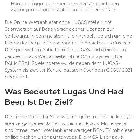
Bonusbedingungen ebenso zu den angebotenen
Zahlungsmethoden snabbt auf der Internet site.
Die Online Wettanbieter ohne LUGAS stellen ihre
Sportwetten auf Basis verschiedener Lizenzen zur
Verfügung. In den meisten Fällen handelt fue sich um eine
Lizenz der Regulierungsbehörde für Anbieter aus Curacao.
Die Sportwetten Anbieter ohne LUGAS sind gleichzeitig
darüber hinaus Wettanbieter ohne OASIS System. Die
PALMERAL Spielersperre wurde neben dem LUGAS-
System als zweiter Kontrollbaustein über dem GlüStV 2021
eingeführt.
Was Bedeutet Lugas Und Had
Been Ist Der Ziel?
Die Lizenzierung für Sportwetten geriet nur erst in lifestyle
area vergangenen Jahren within den Fokus. Mittlerweile
sind immer mehr Wettanbieter weniger BEAUTY mit dieser
philippinischen Lizenz unterwegs. Die MGA Lizenz aus