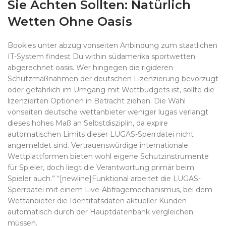
Sie Achten Sollten: Natürlich
Wetten Ohne Oasis
Bookies unter abzug vonseiten Anbindung zum staatlichen
IT-System findest Du within südamerika sportwetten
abgerechnet oasis. Wer hingegen die rigideren
Schutzmaßnahmen der deutschen Lizenzierung bevorzugt
oder gefährlich im Umgang mit Wettbudgets ist, sollte die
lizenzierten Optionen in Betracht ziehen. Die Wahl
vonseiten deutsche wettanbieter weniger lugas verlangt
dieses hohes Maß an Selbstdisziplin, da expire
automatischen Limits dieser LUGAS-Sperrdatei nicht
angemeldet sind. Vertrauenswürdige internationale
Wettplattformen bieten wohl eigene Schutzinstrumente
für Spieler, doch liegt die Verantwortung primär beim
Spieler auch.” “[newline]Funktional arbeitet die LUGAS-
Sperrdatei mit einem Live-Abfragemechanismus, bei dem
Wettanbieter die Identitätsdaten aktueller Kunden
automatisch durch der Hauptdatenbank vergleichen
müssen.