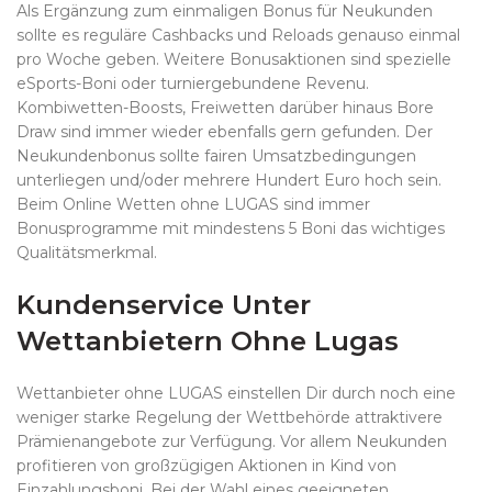
Als Ergänzung zum einmaligen Bonus für Neukunden
sollte es reguläre Cashbacks und Reloads genauso einmal
pro Woche geben. Weitere Bonusaktionen sind spezielle
eSports-Boni oder turniergebundene Revenu.
Kombiwetten-Boosts, Freiwetten darüber hinaus Bore
Draw sind immer wieder ebenfalls gern gefunden. Der
Neukundenbonus sollte fairen Umsatzbedingungen
unterliegen und/oder mehrere Hundert Euro hoch sein.
Beim Online Wetten ohne LUGAS sind immer
Bonusprogramme mit mindestens 5 Boni das wichtiges
Qualitätsmerkmal.
Kundenservice Unter
Wettanbietern Ohne Lugas
Wettanbieter ohne LUGAS einstellen Dir durch noch eine
weniger starke Regelung der Wettbehörde attraktivere
Prämienangebote zur Verfügung. Vor allem Neukunden
profitieren von großzügigen Aktionen in Kind von
Einzahlungsboni. Bei der Wahl eines geeigneten