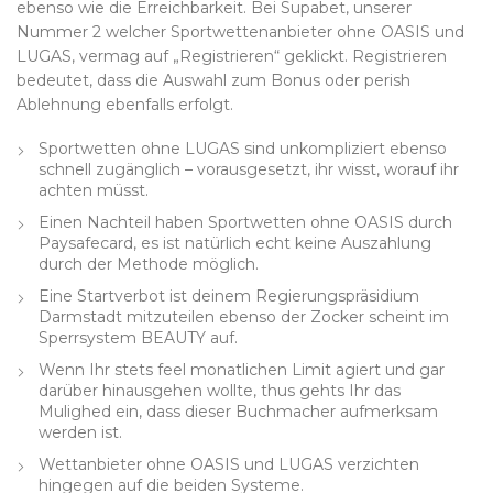
ebenso wie die Erreichbarkeit. Bei Supabet, unserer
Nummer 2 welcher Sportwettenanbieter ohne OASIS und
LUGAS, vermag auf „Registrieren“ geklickt. Registrieren
bedeutet, dass die Auswahl zum Bonus oder perish
Ablehnung ebenfalls erfolgt.
Sportwetten ohne LUGAS sind unkompliziert ebenso
schnell zugänglich – vorausgesetzt, ihr wisst, worauf ihr
achten müsst.
Einen Nachteil haben Sportwetten ohne OASIS durch
Paysafecard, es ist natürlich echt keine Auszahlung
durch der Methode möglich.
Eine Startverbot ist deinem Regierungspräsidium
Darmstadt mitzuteilen ebenso der Zocker scheint im
Sperrsystem BEAUTY auf.
Wenn Ihr stets feel monatlichen Limit agiert und gar
darüber hinausgehen wollte, thus gehts Ihr das
Mulighed ein, dass dieser Buchmacher aufmerksam
werden ist.
Wettanbieter ohne OASIS und LUGAS verzichten
hingegen auf die beiden Systeme.