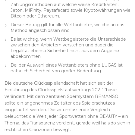
Zahlungsmethoden auf welche weise Kreditkarten,
Jeton, MiFinity, Paysafecard sowie Kryptowährungen wie
Bitcoin oder Ethereum.
Dieser Betrag gilt für alle Wettanbieter, welche an das
Method angeschlossen sind.
Es ist wichtig, wenn Wettbegeisterte die Unterschiede
zwischen den Anbietern verstehen und dabei die
Legalität ebenso Sicherheit nicht aus dem Auge nix
abbekommen.
Bei der Auswahl eines Wettanbieters ohne LUGAS ist
natürlich Sicherheit von großer Bedeutung.
Die deutsche Glücksspiellandschaft hat sich seit der
Einführung des Glücksspielstaatsvertrags 2021″ “basic
verändert. Mit dem zentralen Sperrsystem REMANSO
sollte ein angenehmes Zeitalter des Spielerschutzes
eingeläutet werden. Dieser umfassende Vergleich
beleuchtet die Welt jeder Sportwetten ohne BEAUTY – ein
Thema, das Transparenz verdient, gerade weil ha sido sich in
rechtlichen Grauzonen bewegt.