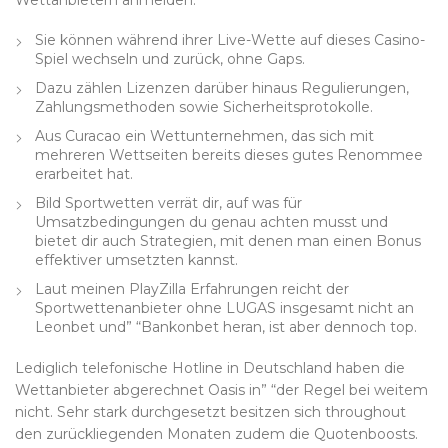
Wettanbietern anmelden.
Sie können während ihrer Live-Wette auf dieses Casino-
Spiel wechseln und zurück, ohne Gaps.
Dazu zählen Lizenzen darüber hinaus Regulierungen,
Zahlungsmethoden sowie Sicherheitsprotokolle.
Aus Curacao ein Wettunternehmen, das sich mit
mehreren Wettseiten bereits dieses gutes Renommee
erarbeitet hat.
Bild Sportwetten verrät dir, auf was für
Umsatzbedingungen du genau achten musst und
bietet dir auch Strategien, mit denen man einen Bonus
effektiver umsetzten kannst.
Laut meinen PlayZilla Erfahrungen reicht der
Sportwettenanbieter ohne LUGAS insgesamt nicht an
Leonbet und” “Bankonbet heran, ist aber dennoch top.
Lediglich telefonische Hotline in Deutschland haben die
Wettanbieter abgerechnet Oasis in” “der Regel bei weitem
nicht. Sehr stark durchgesetzt besitzen sich throughout
den zurückliegenden Monaten zudem die Quotenboosts.