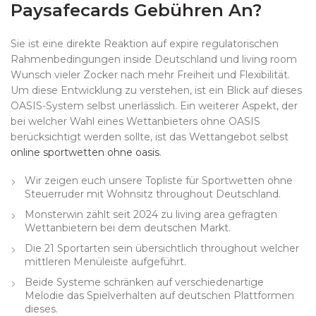
Paysafecards Gebühren An?
Sie ist eine direkte Reaktion auf expire regulatorischen
Rahmenbedingungen inside Deutschland und living room
Wunsch vieler Zocker nach mehr Freiheit und Flexibilität.
Um diese Entwicklung zu verstehen, ist ein Blick auf dieses
OASIS-System selbst unerlässlich. Ein weiterer Aspekt, der
bei welcher Wahl eines Wettanbieters ohne OASIS
berücksichtigt werden sollte, ist das Wettangebot selbst
online sportwetten ohne oasis
.
Wir zeigen euch unsere Topliste für Sportwetten ohne
Steuerruder mit Wohnsitz throughout Deutschland.
Monsterwin zählt seit 2024 zu living area gefragten
Wettanbietern bei dem deutschen Markt.
Die 21 Sportarten sein übersichtlich throughout welcher
mittleren Menüleiste aufgeführt.
Beide Systeme schränken auf verschiedenartige
Melodie das Spielverhalten auf deutschen Plattformen
dieses.