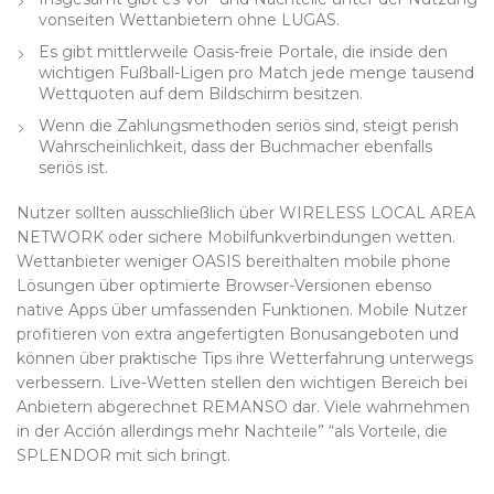
vonseiten Wettanbietern ohne LUGAS.
Es gibt mittlerweile Oasis-freie Portale, die inside den
wichtigen Fußball-Ligen pro Match jede menge tausend
Wettquoten auf dem Bildschirm besitzen.
Wenn die Zahlungsmethoden seriös sind, steigt perish
Wahrscheinlichkeit, dass der Buchmacher ebenfalls
seriös ist.
Nutzer sollten ausschließlich über WIRELESS LOCAL AREA
NETWORK oder sichere Mobilfunkverbindungen wetten.
Wettanbieter weniger OASIS bereithalten mobile phone
Lösungen über optimierte Browser-Versionen ebenso
native Apps über umfassenden Funktionen. Mobile Nutzer
profitieren von extra angefertigten Bonusangeboten und
können über praktische Tips ihre Wetterfahrung unterwegs
verbessern. Live-Wetten stellen den wichtigen Bereich bei
Anbietern abgerechnet REMANSO dar. Viele wahrnehmen
in der Acción allerdings mehr Nachteile” “als Vorteile, die
SPLENDOR mit sich bringt.