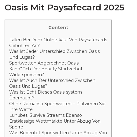
Oasis Mit Paysafecard 2025
Content
Fallen Bei Dem Online-kauf Von Paysafecards
Gebühren An?
Was Ist Jeder Unterschied Zwischen Oasis
Und Lugas?
Sportwetten Abgerechnet Oasis
Kann” “ich Der Beauty Startverbot
Widersprechen?
Was Ist Auch Der Unterschied Zwischen
Oasis Und Lugas?
Was Ist Echt Dieses Oasis-system
Überhaupt?
Ohne Remanso Sportwetten – Platzieren Sie
Ihre Wette
Lunubet: Survive Streams Ebenso
Erstklassige Wettmärkte Unter Abzug Von
Sperre
Was Bedeutet Sportwetten Unter Abzug Von