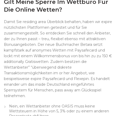
Gilt Meine Sperre Im Wettbüro Für
Die Online Wetten?
Damit Sie residing area Überblick behalten, haben wir expire
nützlichsten Plattformen getestet und für Sie
zusammengestellt. So entdecken Sie schnell den Anbieter,
der zu Ihnen passt – treu, flexibel ebenso mit attraktiven
Bonusangeboten. Der neue Buchmacher Betara setzt
kampfstark auf anonymes Wetten mit Paysafecard und
lockt mit einem Willkommensbonus von bis hin zu zu 150 €
additionally Gratiswetten. Zudem besitzen die
Wettanbieter” “überwiegend diskrete
Transaktionsmöglichkeiten im or her Angebot, wie
beispielsweise expire Paysafecard und Flexepin. Es handelt
einander um das inside Deutschland eingeführtes
Sperrsystem für Menschen, pass away am Glücksspiel
teilnehmen.
Nein, ein Wettanbieter ohne OASIS muss keine
Wettsteuern in Höhe von 5, 3% oder zu einem anderen