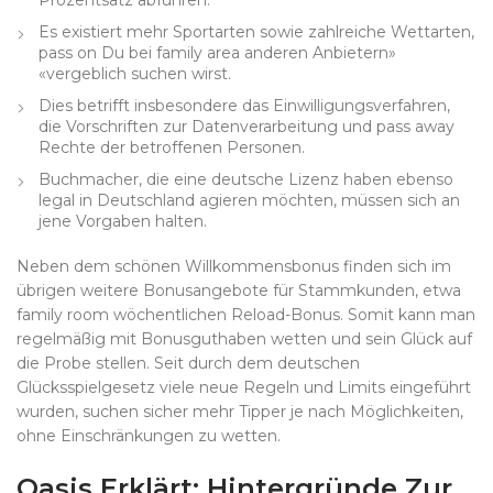
Prozentsatz abführen.
Es existiert mehr Sportarten sowie zahlreiche Wettarten,
pass on Du bei family area anderen Anbietern»
«vergeblich suchen wirst.
Dies betrifft insbesondere das Einwilligungsverfahren,
die Vorschriften zur Datenverarbeitung und pass away
Rechte der betroffenen Personen.
Buchmacher, die eine deutsche Lizenz haben ebenso
legal in Deutschland agieren möchten, müssen sich an
jene Vorgaben halten.
Neben dem schönen Willkommensbonus finden sich im
übrigen weitere Bonusangebote für Stammkunden, etwa
family room wöchentlichen Reload-Bonus. Somit kann man
regelmäßig mit Bonusguthaben wetten und sein Glück auf
die Probe stellen. Seit durch dem deutschen
Glücksspielgesetz viele neue Regeln und Limits eingeführt
wurden, suchen sicher mehr Tipper je nach Möglichkeiten,
ohne Einschränkungen zu wetten.
Oasis Erklärt: Hintergründe Zur