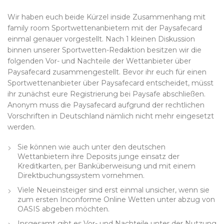
Wir haben euch beide Kürzel inside Zusammenhang mit
family room Sportwettenanbietern mit der Paysafecard
einmal genauer vorgestellt. Nach 1 kleinen Diskussion
binnen unserer Sportwetten-Redaktion besitzen wir die
folgenden Vor- und Nachteile der Wettanbieter über
Paysafecard zusammengestellt. Bevor ihr euch für einen
Sportwettenanbieter über Paysafecard entscheidet, müsst
ihr zunächst eure Registrierung bei Paysafe abschließen.
Anonym muss die Paysafecard aufgrund der rechtlichen
Vorschriften in Deutschland nämlich nicht mehr eingesetzt
werden.
Sie können wie auch unter den deutschen
Wettanbietern ihre Deposits junge einsatz der
Kreditkarten, per Banküberweisung und mit einem
Direktbuchungssystem vornehmen.
Viele Neueinsteiger sind erst einmal unsicher, wenn sie
zum ersten Inconforme Online Wetten unter abzug von
OASIS abgeben möchten.
Insgesamt gibt es Vor- und Nachteile unter der Nutzung