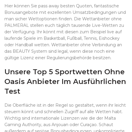
Hier können Sie pass away besten Quoten, fantastische
Bonusangebote mit exzellenten Umsatzbedingungen und
man sicher Wettoptionen finden. Die Wettanbieter ohne
PALMERAL stellen euch täglich tausende Live-Wetten zu
der Verfügung. Ihr könnt mit diesen zum Beispiel live auf
laufende Spiele im Basketball, Fußball, Tennis, Eishockey
oder Handball wetten. Wettanbieter ohne Verbindung an
das BEAUTY System sind legal, wenn diese noch eine
gültige Lizenz einer Regulierungsbehörde besitzen.
Unsere Top 5 Sportwetten Ohne
Oasis Anbieter Im Ausführlichen
Test
Die Oberfläche ist in der Regel so gestaltet, wenn ihr leicht
steuern könnt und schnellen Zugriff auf alle Wetten habt.
Wichtig sind internationale Lizenzen wie die der Malta
Gaming Authority, aus Anjouan oder Curaçao. Schaut
außerdem auf seriöse Bonusbedingungen, unkomplizierte