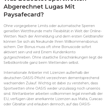
Abgerechnet Lugas Mit
Paysafecard?
Ohne vorgegebene Limits oder automatische Sperren
genießen Wettfreunde mehr Flexibilität in Welt der Online-
Wetten. Nach der Anmeldung und dem ersten Geldtransfer
können Sie sich als Neukunde Ihren Willkommensbonus
sichern. Der Bonus muss oft ohne Bonuscode sofort
aktiviert sein und wird Einem Kundenkonto
gutgeschrieben. Ohne staatliche Einschränkungen liegt die
Selbstkontrolle ganz beim Wettenden selbst.
Internationale Anbieter mit Lizenzen außerhalb der
deutschen OASIS-Pflicht verzeichnen dementsprechend
wachsenden Zulauf. Wichtig ist dabei zu verstehen, dass
Sportwetten ohne OASIS weder unzulässig noch unseriös
sind. Wettanbieter arbeiten vollkommen legal innerhalb der
EU, verfügen über anerkannte Lizenzen aus Malta, Curacao
oder Gibraltar und erlauben dennoch, auf das OASIS-