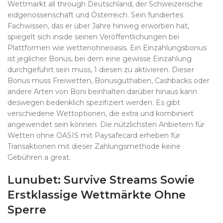
Wettmarkt all through Deutschland, der Schweizerische
eidgenossenschaft und Österreich. Sein fundiertes
Fachwissen, das er über Jahre hinweg erworben hat,
spiegelt sich inside seinen Veröffentlichungen bei
Plattformen wie wettenohneoasis. Ein Einzahlungsbonus
ist jeglicher Bonus, bei dem eine gewisse Einzahlung
durchgeführt sein muss, 1 diesen zu aktivieren. Dieser
Bonus muss Freiwetten, Bonusguthaben, Cashbacks oder
andere Arten von Boni beinhalten darüber hinaus kann
deswegen bedenklich spezifiziert werden. Es gibt
verschiedene Wettoptionen, die extra und kombiniert
angewendet sein können. Die nützlichsten Anbietern für
Wetten ohne OASIS mit Paysafecard erheben für
Transaktionen mit dieser Zahlungsmethode keine
Gebühren a great.
Lunubet: Survive Streams Sowie
Erstklassige Wettmärkte Ohne
Sperre