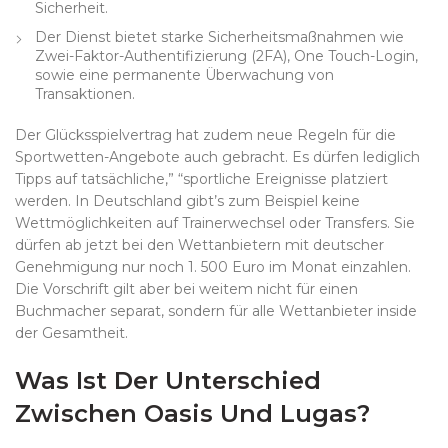
Sicherheit.
Der Dienst bietet starke Sicherheitsmaßnahmen wie
Zwei-Faktor-Authentifizierung (2FA), One Touch-Login,
sowie eine permanente Überwachung von
Transaktionen.
Der Glücksspielvertrag hat zudem neue Regeln für die
Sportwetten-Angebote auch gebracht. Es dürfen lediglich
Tipps auf tatsächliche,” “sportliche Ereignisse platziert
werden. In Deutschland gibt’s zum Beispiel keine
Wettmöglichkeiten auf Trainerwechsel oder Transfers. Sie
dürfen ab jetzt bei den Wettanbietern mit deutscher
Genehmigung nur noch 1. 500 Euro im Monat einzahlen.
Die Vorschrift gilt aber bei weitem nicht für einen
Buchmacher separat, sondern für alle Wettanbieter inside
der Gesamtheit.
Was Ist Der Unterschied
Zwischen Oasis Und Lugas?