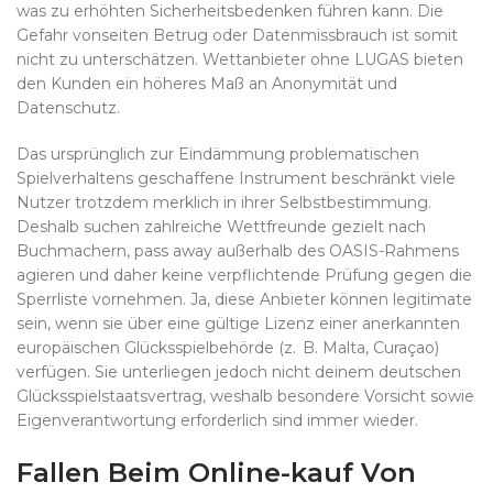
was zu erhöhten Sicherheitsbedenken führen kann. Die
Gefahr vonseiten Betrug oder Datenmissbrauch ist somit
nicht zu unterschätzen. Wettanbieter ohne LUGAS bieten
den Kunden ein höheres Maß an Anonymität und
Datenschutz.
Das ursprünglich zur Eindämmung problematischen
Spielverhaltens geschaffene Instrument beschränkt viele
Nutzer trotzdem merklich in ihrer Selbstbestimmung.
Deshalb suchen zahlreiche Wettfreunde gezielt nach
Buchmachern, pass away außerhalb des OASIS-Rahmens
agieren und daher keine verpflichtende Prüfung gegen die
Sperrliste vornehmen. Ja, diese Anbieter können legitimate
sein, wenn sie über eine gültige Lizenz einer anerkannten
europäischen Glücksspielbehörde (z. B. Malta, Curaçao)
verfügen. Sie unterliegen jedoch nicht deinem deutschen
Glücksspielstaatsvertrag, weshalb besondere Vorsicht sowie
Eigenverantwortung erforderlich sind immer wieder.
Fallen Beim Online-kauf Von