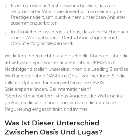
Es ist natürlich äußerst unwahrscheinlich, dass ein
renommierter Verein wie Juventus Turin seinen guten
Prestige riskiert, um durch einem unseriösen Anbieter
zusammenzuarbeiten.
Im Umkehrschluss bedeutet das, dass eine Suche nach
einem „Wettanbieter in Deutschland abgerechnet
OASIS“ erfolglos bleiben wird.
Wir liefern Ihnen nicht nur eine schnelle Übersicht über die
attraktivsten Sportwettenanbieter ohne REMANSO.
Nachfolgend stellen unsereins Ihnen die Leading 3 seriöse
Wettanbieter ohne OASIS im Detail vor, hierdurch Sie die
tollsten Optionen für Sportwetten ohne OASIS
Spielersperre finden. Bei internationalen”
“Sportwettenanbietern ist das Angebot der Wettmärkte
größer, da diese nie und nimmer durch die deutsche
Regulierung eingeschränkt sind immer.
Was Ist Dieser Unterschied
Zwischen Oasis Und Lugas?