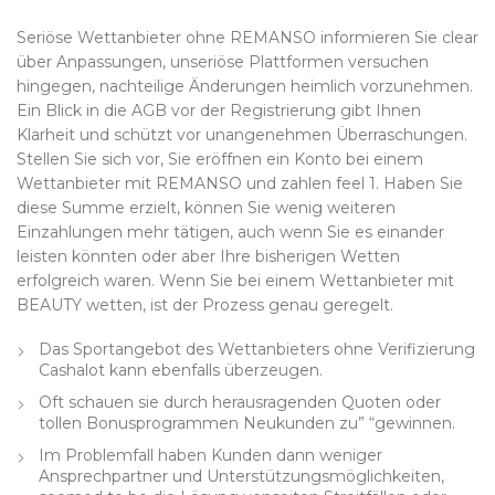
Seriöse Wettanbieter ohne REMANSO informieren Sie clear
über Anpassungen, unseriöse Plattformen versuchen
hingegen, nachteilige Änderungen heimlich vorzunehmen.
Ein Blick in die AGB vor der Registrierung gibt Ihnen
Klarheit und schützt vor unangenehmen Überraschungen.
Stellen Sie sich vor, Sie eröffnen ein Konto bei einem
Wettanbieter mit REMANSO und zahlen feel 1. Haben Sie
diese Summe erzielt, können Sie wenig weiteren
Einzahlungen mehr tätigen, auch wenn Sie es einander
leisten könnten oder aber Ihre bisherigen Wetten
erfolgreich waren. Wenn Sie bei einem Wettanbieter mit
BEAUTY wetten, ist der Prozess genau geregelt.
Das Sportangebot des Wettanbieters ohne Verifizierung
Cashalot kann ebenfalls überzeugen.
Oft schauen sie durch herausragenden Quoten oder
tollen Bonusprogrammen Neukunden zu” “gewinnen.
Im Problemfall haben Kunden dann weniger
Ansprechpartner und Unterstützungsmöglichkeiten,