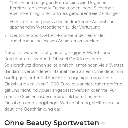
“Tether und hingegen Memecoins wie Dogecoin
bereithalten schnelle Transaktionen, hohe Sicherheit
ebenso ermöglichen oftmals gebührenfreie Zahlungen.
Hier steht eine gewisse beeindruckende Auswahl an
spannenden Wettoptionen zu der Verfügung.
Deutsche Sportwetten-Fans befinden einander
zunehmend, bei diesen Anbietern zu zocken.
Natürlich werden häufig auch gängige E-Wallets und
Kreditkarten akzeptiert. Obwohl OASIS unserem
Spielerschutz dienen sollte einfach, empfinden viele Wetter
die damit verbundenen Maßnahmen als einschneidend. Ein
häufig genannter Kritikpunkt ist dasjenige monatliche
Einzahlungslimit von 1. 000 Euro, das anbieterübergreifend
gilt und nicht individuell angepasst werden koennte. Für
manche Spieler, insbesondere solche mit höheren
Einsätzen oder langjähriger Wetterfahrung, stellt dies eine
deutliche Beschränkung dar.
Ohne Beauty Sportwetten –