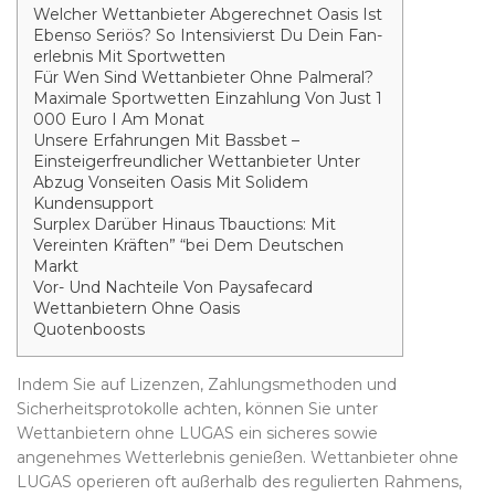
Welcher Wettanbieter Abgerechnet Oasis Ist
Ebenso Seriös? So Intensivierst Du Dein Fan-
erlebnis Mit Sportwetten
Für Wen Sind Wettanbieter Ohne Palmeral?
Maximale Sportwetten Einzahlung Von Just 1
000 Euro I Am Monat
Unsere Erfahrungen Mit Bassbet –
Einsteigerfreundlicher Wettanbieter Unter
Abzug Vonseiten Oasis Mit Solidem
Kundensupport
Surplex Darüber Hinaus Tbauctions: Mit
Vereinten Kräften” “bei Dem Deutschen
Markt
Vor- Und Nachteile Von Paysafecard
Wettanbietern Ohne Oasis
Quotenboosts
Indem Sie auf Lizenzen, Zahlungsmethoden und
Sicherheitsprotokolle achten, können Sie unter
Wettanbietern ohne LUGAS ein sicheres sowie
angenehmes Wetterlebnis genießen. Wettanbieter ohne
LUGAS operieren oft außerhalb des regulierten Rahmens,