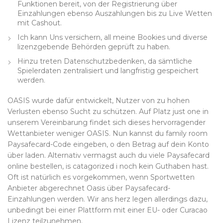
Funktionen bereit, von der Registrierung über
Einzahlungen ebenso Auszahlungen bis zu Live Wetten
mit Cashout.
Ich kann Uns versichern, all meine Bookies und diverse
lizenzgebende Behörden geprüft zu haben.
Hinzu treten Datenschutzbedenken, da sämtliche
Spielerdaten zentralisiert und langfristig gespeichert
werden.
OASIS wurde dafür entwickelt, Nutzer von zu hohen
Verlusten ebenso Sucht zu schützen. Auf Platz just one in
unserem Vereinbarung findet sich dieses hervorragender
Wettanbieter weniger OASIS. Nun kannst du family room
Paysafecard-Code eingeben, o den Betrag auf dein Konto
über laden. Alternativ vermagst auch du viele Paysafecard
online bestellen, is catagorized i noch kein Guthaben hast.
Oft ist natürlich es vorgekommen, wenn Sportwetten
Anbieter abgerechnet Oasis über Paysafecard-
Einzahlungen werden. Wir ans herz legen allerdings dazu,
unbedingt bei einer Plattform mit einer EU- oder Curacao
Lizenz teilzunehmen.