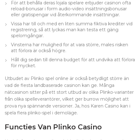
För att behålla deras lojala spelare erbjuder casinon ofta
reload-bonusar i form audio-video insättningsbonusar
eller gratispengar vid återkommande insättningar.
Vissa har till och med en liten summa fiktiva krediter vid
registrering, så att lyckas man kan testa ett gäng
spelomgångar.
Vinsterna har mulighed for at vara större, males risken
att förlora är också högre.
Håll dig sedan till denna budget för att undvika att förlora
för mycket.
Utbudet av Plinko spel online är också betydligt större än
vad de flesta landbaserade casinon kan ge. Många
nätcasinon sitter på ett stort utbud av olika Plinko-varianter
från olika spelleverantörer, vilket ger burrow möjlighet att
prova nya spännande versioner. Ja, hos Karen Casino kan i
spela flera plinko-spel i demoläge.
Functies Van Plinko Casino