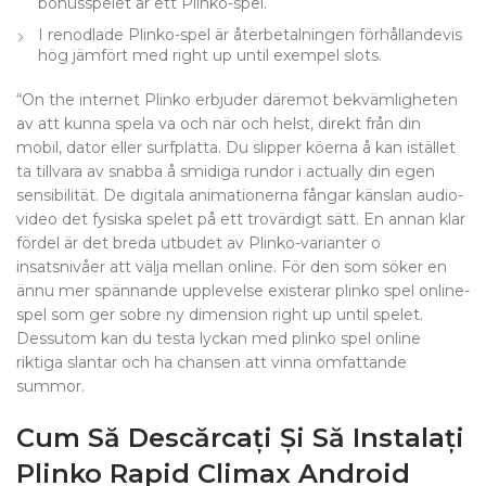
bonusspelet är ett Plinko-spel.
I renodlade Plinko-spel är återbetalningen förhållandevis
hög jämfört med right up until exempel slots.
“On the internet Plinko erbjuder däremot bekvämligheten
av att kunna spela va och när och helst, direkt från din
mobil, dator eller surfplatta. Du slipper köerna å kan istället
ta tillvara av snabba å smidiga rundor i actually din egen
sensibilität. De digitala animationerna fångar känslan audio-
video det fysiska spelet på ett trovärdigt sätt. En annan klar
fördel är det breda utbudet av Plinko-varianter o
insatsnivåer att välja mellan online. För den som söker en
ännu mer spännande upplevelse existerar plinko spel online-
spel som ger sobre ny dimension right up until spelet.
Dessutom kan du testa lyckan med plinko spel online
riktiga slantar och ha chansen att vinna omfattande
summor.
Cum Să Descărcați Și Să Instalați
Plinko Rapid Climax Android