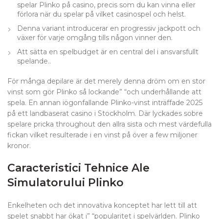
spelar Plinko på casino, precis som du kan vinna eller
förlora när du spelar på vilket casinospel och helst.
Denna variant introducerar en progressiv jackpott och
växer för varje omgång tills någon vinner den.
Att sätta en spelbudget är en central del i ansvarsfullt
spelande..
För många depilare är det merely denna dröm om en stor
vinst som gör Plinko så lockande” “och underhållande att
spela. En annan iögonfallande Plinko-vinst inträffade 2025
på ett landbaserat casino i Stockholm. Där lyckades sobre
spelare pricka throughout den allra sista och mest värdefulla
fickan vilket resulterade i en vinst på över a few miljoner
kronor.
Caracteristici Tehnice Ale
Simulatorului Plinko
Enkelheten och det innovativa konceptet har lett till att
spelet snabbt har ökat i” “popularitet i spelvärlden. Plinko