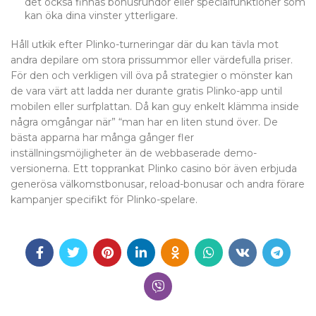
det också finnas bonusrundor eller specialfunktioner som
kan öka dina vinster ytterligare.
Håll utkik efter Plinko-turneringar där du kan tävla mot
andra depilare om stora prissummor eller värdefulla priser.
För den och verkligen vill öva på strategier o mönster kan
de vara värt att ladda ner durante gratis Plinko-app until
mobilen eller surfplattan. Då kan guy enkelt klämma inside
några omgångar när” “man har en liten stund över. De
bästa apparna har många gånger fler
inställningsmöjligheter än de webbaserade demo-
versionerna. Ett topprankat Plinko casino bör även erbjuda
generösa välkomstbonusar, reload-bonusar och andra förare
kampanjer specifikt för Plinko-spelare.