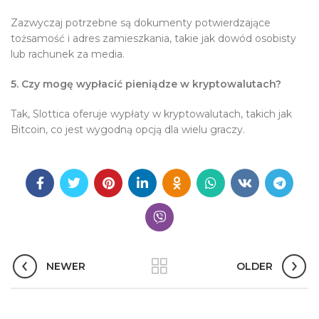
Zazwyczaj potrzebne są dokumenty potwierdzające
tożsamość i adres zamieszkania, takie jak dowód osobisty
lub rachunek za media.
5. Czy mogę wypłacić pieniądze w kryptowalutach?
Tak, Slottica oferuje wypłaty w kryptowalutach, takich jak
Bitcoin, co jest wygodną opcją dla wielu graczy.
NEWER
OLDER