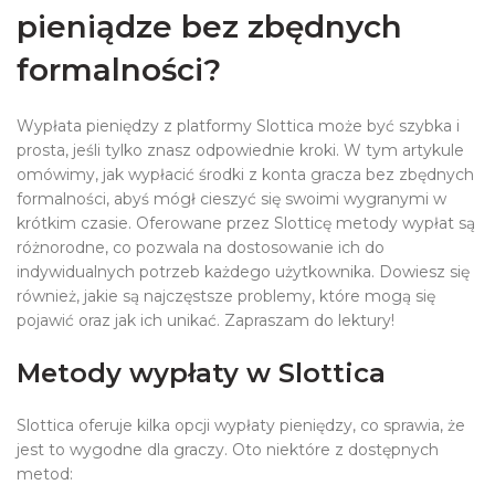
pieniądze bez zbędnych
formalności?
Wypłata pieniędzy z platformy Slottica może być szybka i
prosta, jeśli tylko znasz odpowiednie kroki. W tym artykule
omówimy, jak wypłacić środki z konta gracza bez zbędnych
formalności, abyś mógł cieszyć się swoimi wygranymi w
krótkim czasie. Oferowane przez Slotticę metody wypłat są
różnorodne, co pozwala na dostosowanie ich do
indywidualnych potrzeb każdego użytkownika. Dowiesz się
również, jakie są najczęstsze problemy, które mogą się
pojawić oraz jak ich unikać. Zapraszam do lektury!
Metody wypłaty w Slottica
Slottica oferuje kilka opcji wypłaty pieniędzy, co sprawia, że
jest to wygodne dla graczy. Oto niektóre z dostępnych
metod: