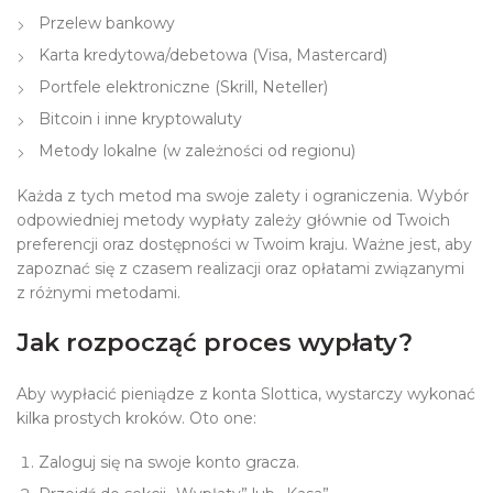
Przelew bankowy
Karta kredytowa/debetowa (Visa, Mastercard)
Portfele elektroniczne (Skrill, Neteller)
Bitcoin i inne kryptowaluty
Metody lokalne (w zależności od regionu)
Każda z tych metod ma swoje zalety i ograniczenia. Wybór
odpowiedniej metody wypłaty zależy głównie od Twoich
preferencji oraz dostępności w Twoim kraju. Ważne jest, aby
zapoznać się z czasem realizacji oraz opłatami związanymi
z różnymi metodami.
Jak rozpocząć proces wypłaty?
Aby wypłacić pieniądze z konta Slottica, wystarczy wykonać
kilka prostych kroków. Oto one:
Zaloguj się na swoje konto gracza.