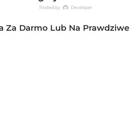
Posted by
Developer
a Za Darmo Lub Na Prawdziwe