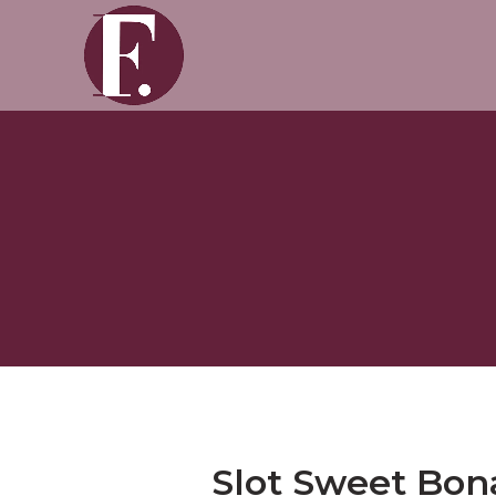
Slot Sweet Bon