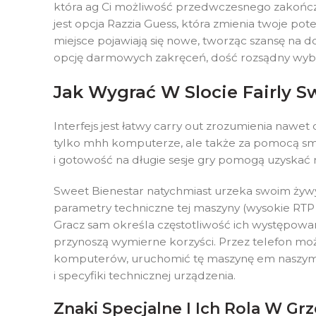
która ag Ci możliwość przedwczesnego zakończe
jest opcja Razzia Guess, która zmienia twoje p
miejsce pojawiają się nowe, tworząc szansę n
opcję darmowych zakręceń, dość rozsądny wybó
Jak Wygrać W Slocie Fairly 
Interfejs jest łatwy carry out zrozumienia nawe
tylko mhh komputerze, ale także za pomocą sma
i gotowość na długie sesje gry pomogą uzyskać
Sweet Bienestar natychmiast urzeka swoim żywy
parametry techniczne tej maszyny (wysokie RTP
Gracz sam określa częstotliwość ich występow
przynoszą wymierne korzyści. Przez telefon możn
komputerów, uruchomić tę maszynę em naszym p
i specyfiki technicznej urządzenia.
Znaki Specjalne I Ich Rola W Grz