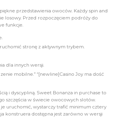
o piękne przedstawienia owoców. Każdy spin and
icie losowy. Przed rozpoczęciem podróży do
we funkcje.
e.
y uruchomić stronę z aktywnym trybem.
a dla innych wersji.
dzenie mobilne.” “[newline]Casino Joy ma dość
ią i dyscypliną. Sweet Bonanza in purchase to
ego szczęścia w świecie owocowych slotów.
 je uruchomić, wystarczy trafić minimum cztery
a konstruera dostępna jest zarówno w wersji