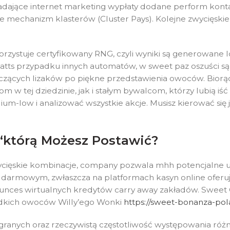
dające internet marketing wypłaty dodane perform konta 
zuje mechanizm klasterów (Cluster Pays). Kolejne zwycięsk
orzystuje certyfikowany RNG, czyli wyniki są generowane 
k watts przypadku innych automatów, w sweet paz oszuści 
szczących lizaków po piękne przedstawienia owoców. Biorą
 tej dziedzinie, jak i stałym bywalcom, którzy lubią iść n
um-low i analizować wszystkie akcje. Musisz kierować się 
 “którą Możesz Postawić?
ycięskie kombinacje, company pozwala mhh potencjalne u
ie darmowym, zwłaszcza na platformach kasyn online oferu
unces wirtualnych kredytów carry away zakładów. Sweet Co
słodkich owoców Willy’ego Wonki
https://sweet-bonanza-po
granych oraz rzeczywistą częstotliwość występowania róż