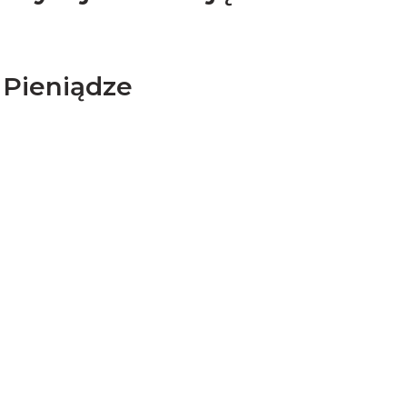
 Pieniądze