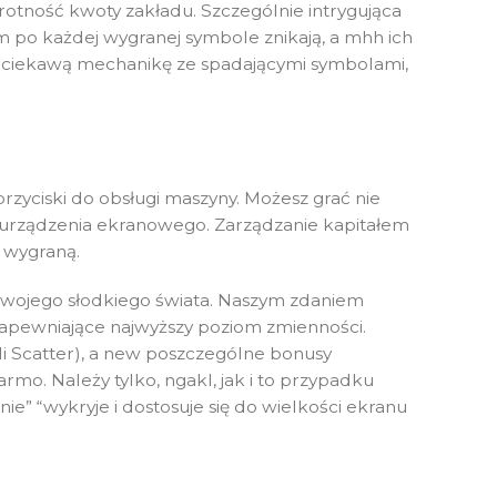
otność kwoty zakładu. Szczególnie intrygująca
m po każdej wygranej symbole znikają, a mhh ich
j ciekawą mechanikę ze spadającymi symbolami,
rzyciski do obsługi maszyny. Możesz grać nie
 urządzenia ekranowego. Zarządzanie kapitałem
 wygraną.
swojego słodkiego świata. Naszym zdaniem
zapewniające najwyższy poziom zmienności.
 Scatter), a new poszczególne bonusy
rmo. Należy tylko, ngakl, jak i to przypadku
 “wykryje i dostosuje się do wielkości ekranu