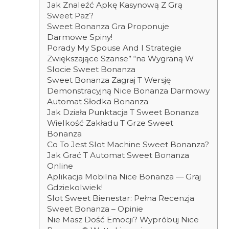
Jak Znaleźć Apkę Kasynową Z Grą
Sweet Paz?
Sweet Bonanza Gra Proponuje
Darmowe Spiny!
Porady My Spouse And I Strategie
Zwiększające Szanse” “na Wygraną W
Slocie Sweet Bonanza
Sweet Bonanza Zagraj T Wersję
Demonstracyjną Nice Bonanza Darmowy
Automat Słodka Bonanza
Jak Działa Punktacja T Sweet Bonanza
Wielkość Zakładu T Grze Sweet
Bonanza
Co To Jest Slot Machine Sweet Bonanza?
Jak Grać T Automat Sweet Bonanza
Online
Aplikacja Mobilna Nice Bonanza — Graj
Gdziekolwiek!
Slot Sweet Bienestar: Pełna Recenzja
Sweet Bonanza – Opinie
Nie Masz Dość Emocji? Wypróbuj Nice