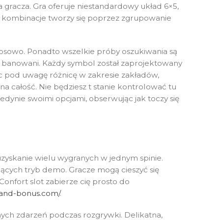
gracza. Gra oferuje niestandardowy układ 6×5,
ie kombinacje tworzy się poprzez zgrupowanie
losowo. Ponadto wszelkie próby oszukiwania są
są banowani. Każdy symbol został zaprojektowany
c pod uwagę różnicę w zakresie zakładów,
a całość. Nie będziesz t stanie kontrolować tu
jedynie swoimi opcjami, obserwując jak toczy się
zyskanie wielu wygranych w jednym spinie.
jących tryb demo. Gracze mogą cieszyć się
nfort slot zabierze cię prosto do
land-bonus.com/
.
nych zdarzeń podczas rozgrywki. Delikatna,