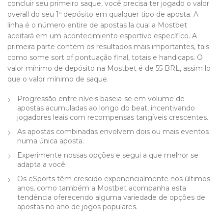
concluir seu primeiro saque, você precisa ter jogado o valor
overall do seu 1º depósito em qualquer tipo de aposta. A
linha é o número entire de apostas la cual a Mostbet
aceitará em um acontecimiento esportivo específico. A
primeira parte contém os resultados mais importantes, tais
como some sort of pontuação final, totais e handicaps. O
valor mínimo de depósito na Mostbet é de 55 BRL, assim lo
que o valor mínimo de saque.
Progressão entre níveis baseia-se em volume de
apostas acumuladas ao longo do beat, incentivando
jogadores leais com recompensas tangíveis crescentes.
As apostas combinadas envolvem dois ou mais eventos
numa única aposta.
Experimente nossas opções e segui a que melhor se
adapta a você.
Os eSports têm crescido exponencialmente nos últimos
anos, como também a Mostbet acompanha esta
tendência oferecendo alguma variedade de opções de
apostas no ano de jogos populares.