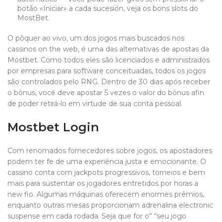
botão «Iniciar» a cada sucesión, veja os bons slots do
MostBet.
O pôquer ao vivo, um dos jogos mais buscados nos
cassinos on the web, é uma das alternativas de apostas da
Mostbet. Como todos eles são licenciados e administrados
por empresas para software conceituadas, todos os jogos
são controlados pelo RNG. Dentro de 30 dias após receber
o bônus, você deve apostar 5 vezes o valor do bônus afin
de poder retirá-lo em virtude de sua conta pessoal.
Mostbet Login
Com renomados fornecedores sobre jogos, os apostadores
podem ter fe de uma experiência justa e emocionante. O
cassino conta com jackpots progressivos, torneios e bem
mais para sustentar os jogadores entretidos por horas a
new fio. Algumas máquinas oferecem enormes prêmios,
enquanto outras mesas proporcionam adrenalina electronic
suspense em cada rodada. Seja que for o” “seu jogo