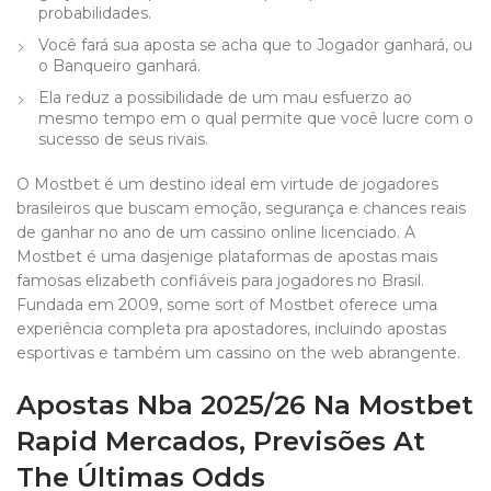
probabilidades.
Você fará sua aposta se acha que to Jogador ganhará, ou
o Banqueiro ganhará.
Ela reduz a possibilidade de um mau esfuerzo ao
mesmo tempo em o qual permite que você lucre com o
sucesso de seus rivais.
O Mostbet é um destino ideal em virtude de jogadores
brasileiros que buscam emoção, segurança e chances reais
de ganhar no ano de um cassino online licenciado. A
Mostbet é uma dasjenige plataformas de apostas mais
famosas elizabeth confiáveis para jogadores no Brasil.
Fundada em 2009, some sort of Mostbet oferece uma
experiência completa pra apostadores, incluindo apostas
esportivas e também um cassino on the web abrangente.
Apostas Nba 2025/26 Na Mostbet
Rapid Mercados, Previsões At
The Últimas Odds