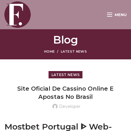
MENU
Blog
HOME
LATEST NEWS
LATEST NEWS
Site Oficial De Cassino Online E
Apostas No Brasil
Developer
Mostbet Portugal ᐈ Web-