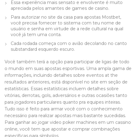
Essa experiência mais sensato e envolvente é muito
apreciada pelos amantes de games de casino.
Para autorizar no site da casa para apostas Mostbet,
você precisa fornecer to sistema com teu nome de
usuário e senha em virtude de a rede cultural na qual
você já tem uma conta.
Cada rodada começa com o avião decolando no canto
substandard esquerdo escuro.
Você também terá a opção para participar de ligas de todo
o mundo em suas apostas esportivas. Uma ampla gama de
informações, incluindo detalhes sobre eventos at the
resultados anteriores, está disponível no site em seção de
estatísticas. Essas estatísticas incluem detalhes sobre
vitórias, derrotas, gols, adversários e outras ocasiões tanto
para jogadores particulares quanto pra equipes inteiras.
Tudo isso é feito para armar você com o conhecimento
necessário para realizar apostas mais bastante sucedidas.
Para ganhar ao jogar video poker machines em um cassino
online, você tem que apostar e comprar combinações
específicas para símbolos.