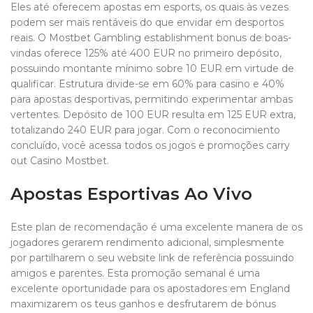
Eles até oferecem apostas em esports, os quais às vezes
podem ser mais rentáveis do que envidar em desportos
reais. O Mostbet Gambling establishment bonus de boas-
vindas oferece 125% até 400 EUR no primeiro depósito,
possuindo montante mínimo sobre 10 EUR em virtude de
qualificar. Estrutura divide-se em 60% para casino e 40%
para apostas desportivas, permitindo experimentar ambas
vertentes. Depósito de 100 EUR resulta em 125 EUR extra,
totalizando 240 EUR para jogar. Com o reconocimiento
concluído, você acessa todos os jogos e promoções carry
out Casino Mostbet.
Apostas Esportivas Ao Vivo
Este plan de recomendação é uma excelente manera de os
jogadores gerarem rendimento adicional, simplesmente
por partilharem o seu website link de referência possuindo
amigos e parentes. Esta promoção semanal é uma
excelente oportunidade para os apostadores em England
maximizarem os teus ganhos e desfrutarem de bónus