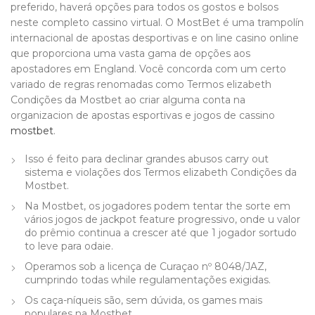
preferido, haverá opções para todos os gostos e bolsos
neste completo cassino virtual. O MostBet é uma trampolín
internacional de apostas desportivas e on line casino online
que proporciona uma vasta gama de opções aos
apostadores em England. Você concorda com um certo
variado de regras renomadas como Termos elizabeth
Condições da Mostbet ao criar alguma conta na
organizacion de apostas esportivas e jogos de cassino
mostbet
.
Isso é feito para declinar grandes abusos carry out
sistema e violações dos Termos elizabeth Condições da
Mostbet.
Na Mostbet, os jogadores podem tentar the sorte em
vários jogos de jackpot feature progressivo, onde u valor
do prêmio continua a crescer até que 1 jogador sortudo
to leve para odaie.
Operamos sob a licença de Curaçao nº 8048/JAZ,
cumprindo todas while regulamentações exigidas.
Os caça-níqueis são, sem dúvida, os games mais
populares na Mostbet.