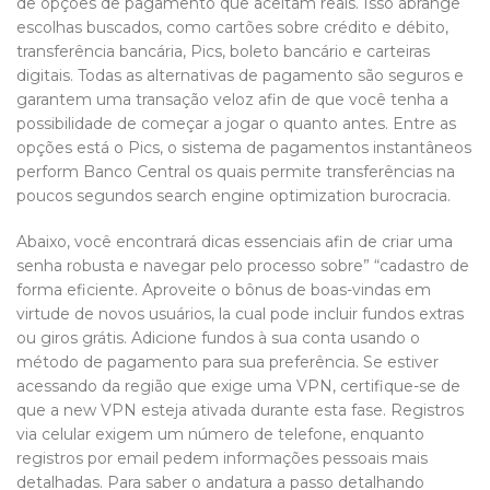
de opções de pagamento que aceitam reais. Isso abrange
escolhas buscados, como cartões sobre crédito e débito,
transferência bancária, Pics, boleto bancário e carteiras
digitais. Todas as alternativas de pagamento são seguros e
garantem uma transação veloz afin de que você tenha a
possibilidade de começar a jogar o quanto antes. Entre as
opções está o Pics, o sistema de pagamentos instantâneos
perform Banco Central os quais permite transferências na
poucos segundos search engine optimization burocracia.
Abaixo, você encontrará dicas essenciais afin de criar uma
senha robusta e navegar pelo processo sobre” “cadastro de
forma eficiente. Aproveite o bônus de boas-vindas em
virtude de novos usuários, la cual pode incluir fundos extras
ou giros grátis. Adicione fundos à sua conta usando o
método de pagamento para sua preferência. Se estiver
acessando da região que exige uma VPN, certifique-se de
que a new VPN esteja ativada durante esta fase. Registros
via celular exigem um número de telefone, enquanto
registros por email pedem informações pessoais mais
detalhadas. Para saber o andatura a passo detalhando