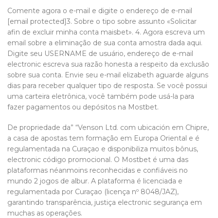
Comente agora o e-mail e digite o endereço de e-mail
[email protected]3. Sobre o tipo sobre assunto «Solicitar
afin de excluir minha conta maisbet». 4. Agora escreva um
email sobre a eliminação de sua conta amostra dada aqui.
Digite seu USERNAME de usuário, endereço de e-mail
electronic escreva sua razão honesta a respeito da exclusão
sobre sua conta. Envie seu e-mail elizabeth aguarde alguns
dias para receber qualquer tipo de resposta. Se você possui
uma carteira eletrônica, você também pode usá-la para
fazer pagamentos ou depósitos na Mostbet.
De propriedade da” “Venson Ltd. com ubicación em Chipre,
a casa de apostas tem formação em Europa Oriental e é
regulamentada na Curaçao e disponibiliza muitos bônus,
electronic código promocional. O Mostbet é uma das
plataformas néanmoins reconhecidas e confiáveis no
mundo 2 jogos de albur. A plataforma é licenciada e
regulamentada por Curaçao (licença nº 8048/JAZ),
garantindo transparência, justiça electronic segurança em
muchas as operações.