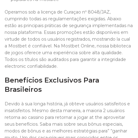
Operamos sob a licença de Curaçao nº 8048/JAZ,
cumprindo todas as regulamentações exigidas. Abaixo
estão as principais práticas de segurança implementadas na
nossa plataforma. Essas promoções estão disponíveis em
virtude de todos os usuários registrados, mostrando la cual
a Mostbet é confiável. Na Mostbet Online, nossa biblioteca
de jogos oferece uma experiência sobre alta qualidade.
Todos os títulos são auditados para garantir a integridade
electronic confiabilidade.
Benefícios Exclusivos Para
Brasileiros
Devido à sua longa história, já obteve usuários satisfeitos e
insatisfeitos. Mesmo desta maneira, a maioria 2 usuários
retorna ao cassino para retornar a jogar at the aproveitar
seus benefícios. Saiba mais sobre seus bônus especiais,
modos de bônus e as melhores estratégias para” “ganhar
muito. Um dos caça-níqueis mais conocidos entre os