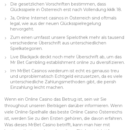
Die gesetzlichen Vorschriften bestimmen, dass
Glücksspiele in Österreich erst nach Vollendung kklk 18.
Ja, Online Internet casinos in Österreich sind oftmals
legal, wie aus der neuen Glücksspielregelung
hervorgeht.
Zum einen umfasst unsere Spielothek mehr als tausend
verschiedene Überschrift aus unterschiedlichen
Spielkategorien.
Live Blackjack deckt noch mehr Überschrift ab, um das
Mr Bet Gambling establishment online zu diversifizieren.
Im MrBet Casinos wiederum ist echt es genauso treu
und unproblematisch Echtgeld einzusetzen, da es viele
unterschiedliche Zahlungsmethoden gibt, die perish
Einzahlung leicht machen.
Wenn ein Online Casino das Betrug ist, sein wir Sie
throughout unseren Beiträgen darüber informieren. Wenn
viele Online-Spielhalle das beste Online Casino Österreichs
ist, werden Sie zu den Ersten gehören, die davon erfahren.
Was dieses MrBet Casino betrifft, kann man hier mit