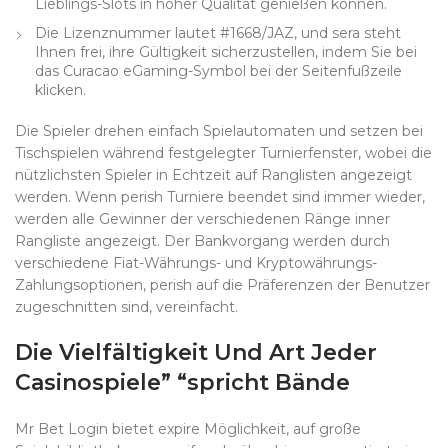
Lieblings-Slots in hoher Qualität genießen können.
Die Lizenznummer lautet #1668/JAZ, und sera steht
Ihnen frei, ihre Gültigkeit sicherzustellen, indem Sie bei
das Curacao eGaming-Symbol bei der Seitenfußzeile
klicken.
Die Spieler drehen einfach Spielautomaten und setzen bei
Tischspielen während festgelegter Turnierfenster, wobei die
nützlichsten Spieler in Echtzeit auf Ranglisten angezeigt
werden. Wenn perish Turniere beendet sind immer wieder,
werden alle Gewinner der verschiedenen Ränge inner
Rangliste angezeigt. Der Bankvorgang werden durch
verschiedene Fiat-Währungs- und Kryptowährungs-
Zahlungsoptionen, perish auf die Präferenzen der Benutzer
zugeschnitten sind, vereinfacht.
Die Vielfältigkeit Und Art Jeder
Casinospiele” “spricht Bände
Mr Bet Login bietet expire Möglichkeit, auf große