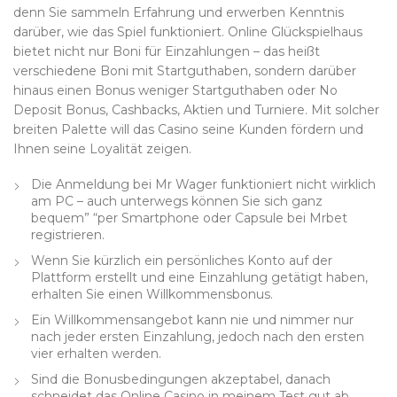
denn Sie sammeln Erfahrung und erwerben Kenntnis
darüber, wie das Spiel funktioniert. Online Glückspielhaus
bietet nicht nur Boni für Einzahlungen – das heißt
verschiedene Boni mit Startguthaben, sondern darüber
hinaus einen Bonus weniger Startguthaben oder No
Deposit Bonus, Cashbacks, Aktien und Turniere. Mit solcher
breiten Palette will das Casino seine Kunden fördern und
Ihnen seine Loyalität zeigen.
Die Anmeldung bei Mr Wager funktioniert nicht wirklich
am PC – auch unterwegs können Sie sich ganz
bequem” “per Smartphone oder Capsule bei Mrbet
registrieren.
Wenn Sie kürzlich ein persönliches Konto auf der
Plattform erstellt und eine Einzahlung getätigt haben,
erhalten Sie einen Willkommensbonus.
Ein Willkommensangebot kann nie und nimmer nur
nach jeder ersten Einzahlung, jedoch nach den ersten
vier erhalten werden.
Sind die Bonusbedingungen akzeptabel, danach
schneidet das Online Casino in meinem Test gut ab.