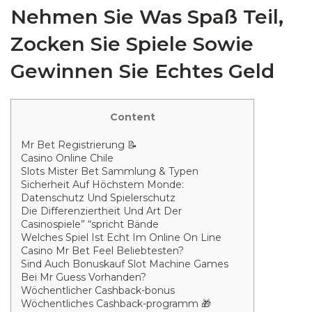
Nehmen Sie Was Spaß Teil,
Zocken Sie Spiele Sowie
Gewinnen Sie Echtes Geld
Content
Mr Bet Registrierung 📝
Casino Online Chile
Slots Mister Bet Sammlung & Typen
Sicherheit Auf Höchstem Monde:
Datenschutz Und Spielerschutz
Die Differenziertheit Und Art Der
Casinospiele” “spricht Bände
Welches Spiel Ist Echt Im Online On Line
Casino Mr Bet Feel Beliebtesten?
Sind Auch Bonuskauf Slot Machine Games
Bei Mr Guess Vorhanden?
Wöchentlicher Cashback-bonus
Wöchentliches Cashback-programm 🎁