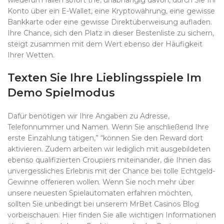
wiederum fallen sofort the, unabhängig davon, durch Sie Ihr
Konto über ein E-Wallet, eine Kryptowährung, eine gewisse
Bankkarte oder eine gewisse Direktüberweisung aufladen.
Ihre Chance, sich den Platz in dieser Bestenliste zu sichern,
steigt zusammen mit dem Wert ebenso der Häufigkeit
Ihrer Wetten.
Texten Sie Ihre Lieblingsspiele Im
Demo Spielmodus
Dafür benötigen wir Ihre Angaben zu Adresse,
Telefonnummer und Namen. Wenn Sie anschließend Ihre
erste Einzahlung tätigen,” “können Sie den Reward dort
aktivieren. Zudem arbeiten wir lediglich mit ausgebildeten
ebenso qualifizierten Croupiers miteinander, die Ihnen das
unvergessliches Erlebnis mit der Chance bei tolle Echtgeld-
Gewinne offerieren wollen. Wenn Sie noch mehr über
unsere neuesten Spielautomaten erfahren möchten,
sollten Sie unbedingt bei unserem MrBet Casinos Blog
vorbeischauen. Hier finden Sie alle wichtigen Informationen