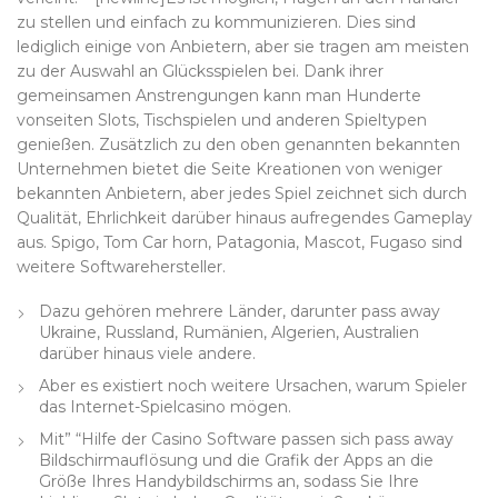
zu stellen und einfach zu kommunizieren. Dies sind
lediglich einige von Anbietern, aber sie tragen am meisten
zu der Auswahl an Glücksspielen bei. Dank ihrer
gemeinsamen Anstrengungen kann man Hunderte
vonseiten Slots, Tischspielen und anderen Spieltypen
genießen. Zusätzlich zu den oben genannten bekannten
Unternehmen bietet die Seite Kreationen von weniger
bekannten Anbietern, aber jedes Spiel zeichnet sich durch
Qualität, Ehrlichkeit darüber hinaus aufregendes Gameplay
aus. Spigo, Tom Car horn, Patagonia, Mascot, Fugaso sind
weitere Softwarehersteller.
Dazu gehören mehrere Länder, darunter pass away
Ukraine, Russland, Rumänien, Algerien, Australien
darüber hinaus viele andere.
Aber es existiert noch weitere Ursachen, warum Spieler
das Internet-Spielcasino mögen.
Mit” “Hilfe der Casino Software passen sich pass away
Bildschirmauflösung und die Grafik der Apps an die
Größe Ihres Handybildschirms an, sodass Sie Ihre