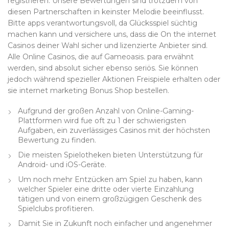
registrieren. Unsere Bewertungen sind trotzdem von
diesen Partnerschaften in keinster Melodie beeinflusst.
Bitte apps verantwortungsvoll, da Glücksspiel süchtig
machen kann und versichere uns, dass die On the internet
Casinos deiner Wahl sicher und lizenzierte Anbieter sind.
Alle Online Casinos, die auf Gameoasis. para erwähnt
werden, sind absolut sicher ebenso seriös. Sie können
jedoch während spezieller Aktionen Freispiele erhalten oder
sie internet marketing Bonus Shop bestellen.
Aufgrund der großen Anzahl von Online-Gaming-
Plattformen wird fue oft zu 1 der schwierigsten
Aufgaben, ein zuverlässiges Casinos mit der höchsten
Bewertung zu finden.
Die meisten Spielotheken bieten Unterstützung für
Android- und iOS-Geräte.
Um noch mehr Entzücken am Spiel zu haben, kann
welcher Spieler eine dritte oder vierte Einzahlung
tätigen und von einem großzügigen Geschenk des
Spielclubs profitieren.
Damit Sie in Zukunft noch einfacher und angenehmer