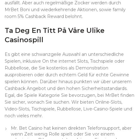
ausfällt. Aber auch regelmäßige Zocker werden durch
MrBet Boni und wiederkehrende Aktionen, sowie family
room 5% Cashback Reward belohnt.
Ta Deg En Titt På Våre Ulike
Casinospill
Es gibt eine schwanzgeile Auswahl an unterschiedliche
Spielen, inklusive On the internet Slots, Tischspiele oder
Rubbellose, die Sie kostenlos als Demonstration
ausprobieren oder durch echtem Geld für echte Gewinne
spielen können. Darüber hinaus punkten wir über unserem
Cashback Angebot und den hohen Sicherheitsstandards.
Egal, die Spiele Kategorie Sie bevorzugen, bei MrBet finden
Sie sicher, wonach Sie suchen. Wir bieten Online-Slots,
Video-Slots, Tischspiele, Rubbellose, Live-Casino-Spiele und
noch vieles mehr.
Mr. Bet Casino hat keinen direkten Telefonsupport, aber
wenn Zeit wenig Rolle spielt oder Sie vor einem