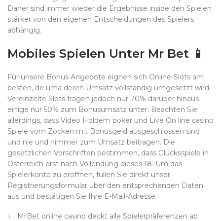
Daher sind immer wieder die Ergebnisse inside den Spielen
stärker von den eigenen Entscheidungen des Spielers
abhängig.
Mobiles Spielen Unter Mr Bet 📱
Für unsere Bonus Angebote eignen sich Online-Slots am
besten, de uma deren Umsatz vollständig umgesetzt wird.
Vereinzelte Slots tragen jedoch nur 70% darüber hinaus
einige nur 50% zum Bonusumsatz unter. Beachten Sie
allerdings, dass Video Holdem poker und Live On line casino
Spiele vom Zocken mit Bonusgeld ausgeschlossen sind
und nie und nimmer zum Umsatz beitragen. Die
gesetzlichen Vorschriften bestimmen, dass Glücksspiele in
Österreich erst nach Vollendung dieses 18. Um das
Spielerkonto zu eröffnen, füllen Sie direkt unser
Registrierungsformular über den entsprechenden Daten
aus und bestätigen Sie Ihre E-Mail-Adresse.
MrBet online casino deckt alle Spielerpräferenzen ab