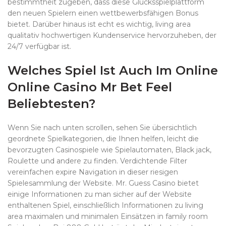
bestimmtheit zugeben, dass diese Glücksspielplattform
den neuen Spielern einen wettbewerbsfähigen Bonus
bietet. Darüber hinaus ist echt es wichtig, living area
qualitativ hochwertigen Kundenservice hervorzuheben, der
24/7 verfügbar ist.
Welches Spiel Ist Auch Im Online
Online Casino Mr Bet Feel
Beliebtesten?
Wenn Sie nach unten scrollen, sehen Sie übersichtlich
geordnete Spielkategorien, die Ihnen helfen, leicht die
bevorzugten Casinospiele wie Spielautomaten, Black jack,
Roulette und andere zu finden. Verdichtende Filter
vereinfachen expire Navigation in dieser riesigen
Spielesammlung der Website. Mr. Guess Casino bietet
einige Informationen zu man sicher auf der Website
enthaltenen Spiel, einschließlich Informationen zu living
area maximalen und minimalen Einsätzen in family room