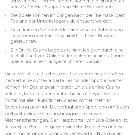
schwierigen Dilemma stehen, können Sie einander an
den 24/7 E-Mail-Support von Mister Bet wenden.
Die Spiele können im übrigen nach der Thematik, dem
Typ und der Unterkategorie durchsucht werden.
Dazu können Sie entweder eine separate Iphone app
installieren oder Fast Play direkt in Ihrem Browser
gebrauchen.
Ein Online Casino begeistert nicht lediglich durch eine
Vielfältigkeit von Online Video poker machines, Casino
Spiele und einem ausgezeichneten Gewinn.
Diese Vielfalt stellt sicher, dass Fans der meisten großen
Zeitvertreibe auf favorisierte Teams oder Sportler wetten
können. Mr Bet ist zwar in erster Linie als online-Casino
bekannt, betreibt aber darüber hinaus ein Sportwetten-
Portal mit allen Funktionen, dieses immer mehr an
Bedeutung gewinnt. Die verfügbaren Sportligen umfassen
weltweit beliebte Grundnahrungsmittel sowie
Nischenschaltungen. Der Hauptvorteil von Live-Spielen ist,
dass expire Benutzer gegen wirkliche Menschen und nie
und nimmer gegen computergesteuerte RNGs spielen.