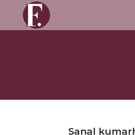
Sanal kumarh