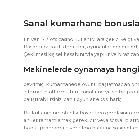
Sanal kumarhane bonusla
En yeni 7 slots casino kullanıcılara çekici ve güv
Başarılı başarılı dönüşler, oyuncular geçerli ödü
Çekilmesi kişisel hesabınızda yapılır ve biraz za
Makinelerde oynamaya hangi 
çevrimiçi kumarhanede oyunu başlatmadan önce el
internet platformu tüm misafirine yıl ve bir prof
çalıştırabilirsiniz, canlı oyunlar eksisi hariç.
Bir kullanıcının otantik başarılara gereksinimi va
anket tamamlamak gereklidir veya sosyal platfor
bonus programına yer alma hakkına sahip olabil