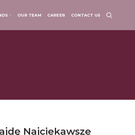
NDS
OUR TEAM
CAREER
CONTACT US
ajdę Najciekawsze