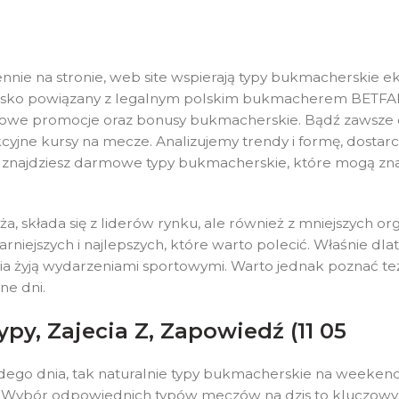
nie na stronie, web site wspierają typy bukmacherskie eks
blisko powiązany z legalnym polskim bukmacherem BETFAN.
katowe promocje oraz bonusy bukmacherskie. Bądź zawsze
trakcyjne kursy na mecze. Analizujemy trendy i formę, dosta
ster znajdziesz darmowe typy bukmacherskie, które mogą zn
a, składa się z liderów rynku, ale również z mniejszych or
ularniejszych i najlepszych, które warto polecić. Właśnie
dnia żyją wydarzeniami sportowymi. Warto jednak poznać 
ne dni.
ypy, Zajecia Z, Zapowiedź (11 05
żdego dnia, tak naturalnie typy bukmacherskie na weekend 
orcie. Wybór odpowiednich typów meczów na dzis to kluczo