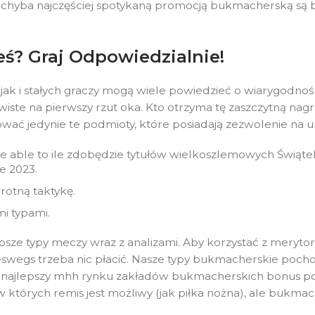
 chyba najczęściej spotykaną promocją bukmacherską są
ś? Graj Odpowiedzialnie!
, jak i stałych graczy mogą wiele powiedzieć o wiarygodn
wiste na pierwszy rzut oka. Kto otrzyma tę zaszczytną nag
ować jedynie te podmioty, które posiadają zezwolenie n
be able to ile zdobędzie tytułów wielkoszlemowych Świąte
e 2023.
rotną taktykę.
mi typami.
najlepsze typy meczy wraz z analizami. Aby korzystać z m
ineswegs trzeba nic płacić. Nasze typy bukmacherskie po
 najlepszy mhh rynku zakładów bukmacherskich bonus powi
tórych remis jest możliwy (jak piłka nożna), ale bukmac