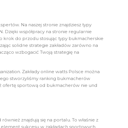
pertów. Na naszej stronie znajdziesz typy
 Dzięki współpracy na stronie regularnie
 o krok do przodu stosując typy bukmacherskie
rczając solidne strategie zakładów zarówno na
acząco wzbogacić Twoją strategię na
ganization. Zakłady online watts Polsce można
 dlatego stworzyliśmy ranking bukmacherów
też ofertę sportową od bukmacherów nie und
również znajdują się na portalu. To właśnie z
wy element sukcesu w zakładach sportowych.