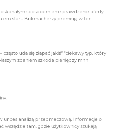
 Doskonałym sposobem em sprawdzenie oferty
 em start. Bukmacherzy premiują w ten
zęsto uda się złapać jakiś” “ciekawy typ, który
cji. Naszym zdaniem szkoda pieniędzy mhh
ny.
ów unces analizą przedmeczową. Informacje o
ać wszędzie tam, gdzie użytkownicy szukają