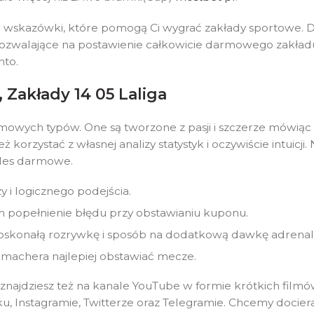
wskazówki, które pomogą Ci wygrać zakłady sportowe.
zwalające na postawienie całkowicie darmowego zakładu
nto.
, Zakłady 14 05 Laliga
owych typów. One są tworzone z pasji i szczerze mówiąc – c
eż korzystać z własnej analizy statystyk i oczywiście intui
o les darmowe.
 i logicznego podejścia.
om popełnienie błędu przy obstawianiu kuponu.
oskonałą rozrywkę i sposób na dodatkową dawkę adrenali
kmachera najlepiej obstawiać mecze.
najdziesz też na kanale YouTube w formie krótkich film
ku, Instagramie, Twitterze oraz Telegramie. Chcemy docier