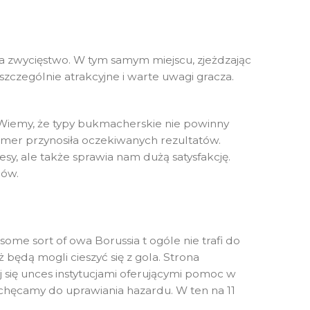
na zwycięstwo. W tym samym miejscu, zjeżdzając
szczególnie atrakcyjne i warte uwagi gracza.
. Wiemy, że typy bukmacherskie nie powinny
nimmer przynosiła oczekiwanych rezultatów.
esy, ale także sprawia nam dużą satysfakcję.
rów.
me sort of owa Borussia t ogóle nie trafi do
 będą mogli cieszyć się z gola. Strona
uj się unces instytucjami oferującymi pomoc w
achęcamy do uprawiania hazardu. W ten na 11