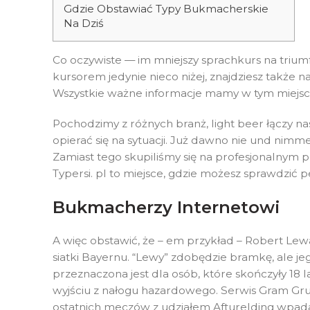
Gdzie Obstawiać Typy Bukmacherskie
Na Dziś
Co oczywiste — im mniejszy sprachkurs na trium
kursorem jedynie nieco niżej, znajdziesz także 
Wszystkie ważne informacje mamy w tym miejsc
Pochodzimy z różnych branż, light beer łączy n
opierać się na sytuacji. Już dawno nie und nimme
Zamiast tego skupiliśmy się na profesjonalnym po
Typersi. pl to miejsce, gdzie możesz sprawdzi
Bukmacherzy Internetowi
A więc obstawić, że – em przykład – Robert Lew
siatki Bayernu. “Lewy” zdobędzie bramkę, ale jeg
przeznaczona jest dla osób, które skończyły 18 l
wyjściu z nałogu hazardowego. Serwis Gram Grub
ostatnich meczów z udziałem Afturelding wpadał