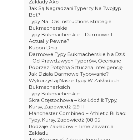
Zakłady Ako
Jak Są Nagradzani Typerzy Na Twojtyp
Bet?
Typy Na Dzis Instructions Strategie
Bukmacherskie
Typy Bukmacherskie – Darmowe I
Actually Pewne?
Kupon Dnia
Darmowe Typy Bukmacherskie Na Dziś
– Od Prawdziwych Typerów, Oceniane
Poprzez Potężną Sztuczną Inteligencję
Jak Działa Darmowe Typowanie?
Wykorzystaj Nasze Typy W Zakładach
Bukmacherksich
Typy Bukmacherskie
Skra Częstochowa – Łks Łódź Ii: Typy,
Kursy, Zapowiedź (29 11
Manchester Combined – Athletic Bilbao:
Typy, Kursy, Zapowiedź (08 05
Rodzaje Zakładów – Time Zawarcia
Zakładu
Jak Wygrywać Zakłady Sportowe –