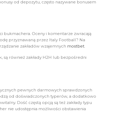
 bonusy od depozytu, często nazywane bonusem
ości bukmachera. Oceny i komentarze zwracają
rodę przyznawaną przez Italy Football? Na
a urządzanie zakładów wzajemnych
mostbet
.
k, są również zakłady H2H lub bezpośredni
erytorycznych pewnych darmowych sprawdzonych
chodzą od doświadczonych typerów, a dodatkowo
talny. Dość częstą opcją są też zakłady typu
her nie udostępnia możliwości obstawienia