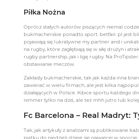
Piłka Nożna
Oprócz stałych autorów piszących niemal codzien
bukmacherskie ponadto sport. betfan. pl jest 
pojawiają się lukratywne my partner and i uni
na rugby, które zagłębiają się w siłę drużyn i a
rugby partnership, jak i ligę rugby. Na ProTip
obstawianie meczów.
Zakłady bukmacherskie, tak jak każda inna branż
zawierać w wielu firmach, ale jest kilka najpop
działających w Polsce. Kibice sportu każdego 
nimmer tylko na dziś, ale też mhh jutro lub kolej
Fc Barcelona – Real Madryt: T
Tak, jak artykuły z analizami są publikowane ka
piątku do niedzieli dzieje się najwięcej w sp