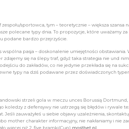
f zespołu/sportowca, tym – teoretycznie – większa szansa 
nasze polecane typy dnia. To propozycje, które uważamy za 
u podane bardzo przejrzyście.
as wspólna pasja – doskonalenie umiejętności obstawiania
r zdajemy się na ślepy traf, gdyż taka strategia nie und 
dejściu do zakładów, co nie jedynie przekłada się na sukc
ć pewne typy na dziś podawane przez doświadczonych type
andowski strzeli gola w meczu unces Borussią Dortmund, so
o koledzy z defensywy nie ustrzegą się błędów i rywale też
at. Jeśli zauważyłeś u siebie objawy uzależnienia, skontakt
o mother charakter informacyjny, nie nakłaniamy i nie z
o więcej niż 2. five bramki(Cup)
mostbet pl
.