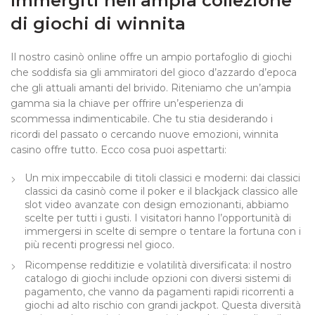
Immergiti nell’ampia collezione
di giochi di winnita
Il nostro casinò online offre un ampio portafoglio di giochi
che soddisfa sia gli ammiratori del gioco d’azzardo d’epoca
che gli attuali amanti del brivido. Riteniamo che un’ampia
gamma sia la chiave per offrire un’esperienza di
scommessa indimenticabile. Che tu stia desiderando i
ricordi del passato o cercando nuove emozioni, winnita
casino offre tutto. Ecco cosa puoi aspettarti:
Un mix impeccabile di titoli classici e moderni: dai classici
classici da casinò come il poker e il blackjack classico alle
slot video avanzate con design emozionanti, abbiamo
scelte per tutti i gusti. I visitatori hanno l’opportunità di
immergersi in scelte di sempre o tentare la fortuna con i
più recenti progressi nel gioco.
Ricompense redditizie e volatilità diversificata: il nostro
catalogo di giochi include opzioni con diversi sistemi di
pagamento, che vanno da pagamenti rapidi ricorrenti a
giochi ad alto rischio con grandi jackpot. Questa diversità