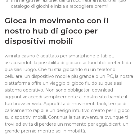
Immergiti nell’azione: dai un’occhiata al nostro ampio
catalogo di giochi e inizia a raccogliere premi!
Gioca in movimento con il
nostro hub di gioco per
dispositivi mobili
winnita casino è adattato per smartphone e tablet,
assicurandoti la possibilità di giocare ai tuoi titoli preferiti da
qualsiasi luogo. Che tu stia giocando su un telefono
cellulare, un dispositivo mobile più grande o un PC, la nostra
piattaforma offre un viaggio di gioco fluido su qualsiasi
sistema operativo. Non sono obbligatori download
aggiuntivi: accedi semplicemente al nostro sito tramite il
tuo browser web. Approfitta di movimenti facili, tempi di
caricamento rapidi e un design intuitivo creato per il gioco
su dispositivi mobili. Continua la tua avventura ovunque ti
trovi ed evita di perdere un momento per aggiudicarti un
grande premio mentre sei in mobilità.