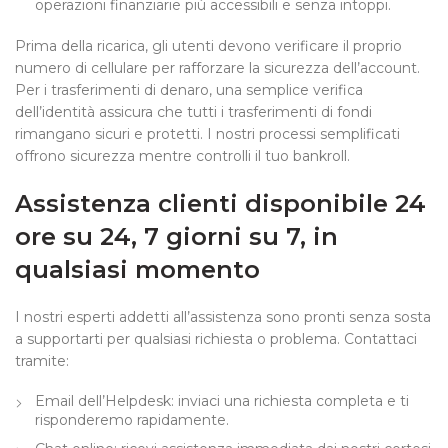
operazioni finanziarie più accessibili e senza intoppi.
Prima della ricarica, gli utenti devono verificare il proprio
numero di cellulare per rafforzare la sicurezza dell’account.
Per i trasferimenti di denaro, una semplice verifica
dell’identità assicura che tutti i trasferimenti di fondi
rimangano sicuri e protetti. I nostri processi semplificati
offrono sicurezza mentre controlli il tuo bankroll.
Assistenza clienti disponibile 24
ore su 24, 7 giorni su 7, in
qualsiasi momento
I nostri esperti addetti all’assistenza sono pronti senza sosta
a supportarti per qualsiasi richiesta o problema. Contattaci
tramite:
Email dell’Helpdesk: inviaci una richiesta completa e ti
risponderemo rapidamente.