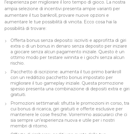
l’esperienza per migliorare il loro tempo di gioco. La nostra
ampia selezione di incentivi presenta ampie varianti per
aumentare il tuo bankroll, provare nuove opzioni e
aumentare le tue possibilità di vincita. Ecco cosa hai la
possibilità di trovare:
Offerta bonus senza deposito: iscriviti e approfitta di giri
extra o di un bonus in denaro senza deposito per iniziare
a giocare senza alcun pagamento iniziale. Questo è un
ottimo modo per testare winnita e i giochi senza alcun
rischio.
Pacchetto di iscrizione: aumenta il tuo primo bankroll
con un redditizio pacchetto bonus impostato per
migliorare il tuo gameplay iniziale. Questa promozione
spesso presenta una combinazione di depositi extra e giri
gratuiti.
Promozioni settimanali: sfrutta le promozioni in corso, tra
cui bonus di ricarica, giri gratuiti e offerte esclusive per
mantenere le cose fresche. Vorremmo assicurarci che ci
sia sempre un’esperienza nuova e utile per i nostri
membri di ritorno.