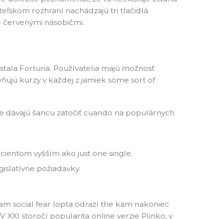
teľskom rozhraní nachádzajú tri tlačidlá
é červenými násobičmi.
stala Fortuna. Používatelia majú možnosť
vňujú kurzy v každej z jamiek some sort of
ne dávajú šancu zatočiť cuando na populárnych
icientom vyšším ako just one single.
islatívne požiadavky.
m social fear lopta odrazí the kam nakoniec
XXI storočí popularita online verzie Plinko, v