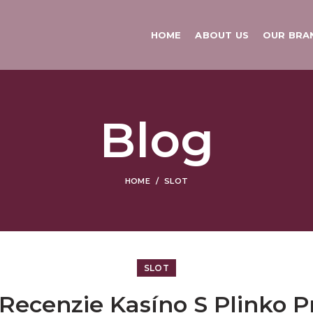
HOME
ABOUT US
OUR BRA
Blog
HOME
SLOT
SLOT
 Recenzie Kasíno S Plinko P