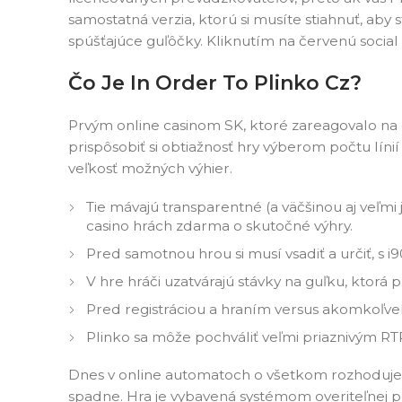
samostatná verzia, ktorú si musíte stiahnuť, aby
spúšťajúce guľôčky. Kliknutím na červenú socia
Čo Je In Order To Plinko Cz?
Prvým online casinom SK, ktoré zareagovalo na 
prispôsobiť si obtiažnosť hry výberom počtu líni
veľkosť možných výhier.
Tie mávajú transparentné (a väčšinou aj veľ
casino hrách zdarma o skutočné výhry.
Pred samotnou hrou si musí vsadiť a určiť, s 
V hre hráči uzatvárajú stávky na guľku, ktorá 
Pred registráciou a hraním versus akomkoľvek
Plinko sa môže pochváliť veľmi priaznivým RT
Dnes v online automatoch o všetkom rozhoduje 
spadne. Hra je vybavená systémom overiteľnej poc