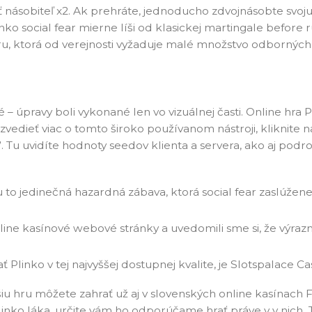
ť násobiteľ x2. Ak prehráte, jednoducho zdvojnásobte svoju 
inko social fear mierne líši od klasickej martingale before
u, ktorá od verejnosti vyžaduje malé množstvo odborných 
– úpravy boli vykonané len vo vizuálnej časti. Online hra
ozvedieť viac o tomto široko používanom nástroji, kliknite
. Tu uvidíte hodnoty seedov klienta a servera, ako aj pod
 u to jedinečná hazardná zábava, ktorá social fear zaslúže
line kasínové webové stránky a uvedomili sme si, že výrazn
linko v tej najvyššej dostupnej kvalite, je Slotspalace Ca
šiu hru môžete zahrať už aj v slovenských online kasínach F
inko láka, určite vám ho odporúčame hrať práve v v nich. 