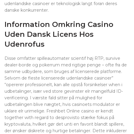
udenlandske casinoer er teknologisk langt foran deres
danske konkurrenter.
Information Omkring Casino
Uden Dansk Licens Hos
Udenrofus
Disse omfatter spilleautomater scientif høj RTP, survive
dealer-borde og pokerrum med rigtige penge – ofte fra de
samme udbydere, som bruges af licenserede platforme.
Selvom de fleste licenserede udenlandske casinoer”
“opererer professionelt, kan alle opstå forsinkelser when i
udbetalinger, især ved store gevinster elr mangelfuld ID-
verificering. I værste fald sitter på mulighed for
udbetalingen blive nægtet, hvis casinoets modulator er
uklare elr urimelige. Freshbet Online casino er kendt
together with regard to desprovisto stærke fokus på
kryptovaluta, hvilket gør det unti en favorit blandt spillere,
der ønsker diskrete og hurtige betalinger. Dette inkluderer