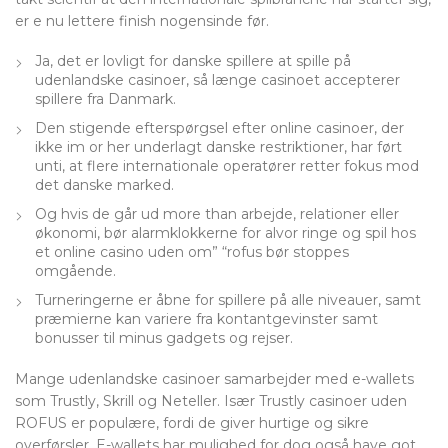
er e nu lettere finish nogensinde før.
Ja, det er lovligt for danske spillere at spille på
udenlandske casinoer, så længe casinoet accepterer
spillere fra Danmark.
Den stigende efterspørgsel efter online casinoer, der
ikke im or her underlagt danske restriktioner, har ført
unti, at flere internationale operatører retter fokus mod
det danske marked.
Og hvis de går ud more than arbejde, relationer eller
økonomi, bør alarmklokkerne for alvor ringe og spil hos
et online casino uden om” “rofus bør stoppes
omgående.
Turneringerne er åbne for spillere på alle niveauer, samt
præmierne kan variere fra kontantgevinster samt
bonusser til minus gadgets og rejser.
Mange udenlandske casinoer samarbejder med e-wallets
som Trustly, Skrill og Neteller. Især Trustly casinoer uden
ROFUS er populære, fordi de giver hurtige og sikre
overførsler. E-wallets har mulighed for dog også have got