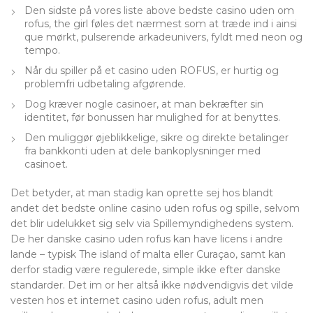
Den sidste på vores liste above bedste casino uden om
rofus, the girl føles det nærmest som at træde ind i ainsi
que mørkt, pulserende arkadeunivers, fyldt med neon og
tempo.
Når du spiller på et casino uden ROFUS, er hurtig og
problemfri udbetaling afgørende.
Dog kræver nogle casinoer, at man bekræfter sin
identitet, før bonussen har mulighed for at benyttes.
Den muliggør øjeblikkelige, sikre og direkte betalinger
fra bankkonti uden at dele bankoplysninger med
casinoet.
Det betyder, at man stadig kan oprette sej hos blandt
andet det bedste online casino uden rofus og spille, selvom
det blir udelukket sig selv via Spillemyndighedens system.
De her danske casino uden rofus kan have licens i andre
lande – typisk The island of malta eller Curaçao, samt kan
derfor stadig være regulerede, simple ikke efter danske
standarder. Det im or her altså ikke nødvendigvis det vilde
vesten hos et internet casino uden rofus, adult men