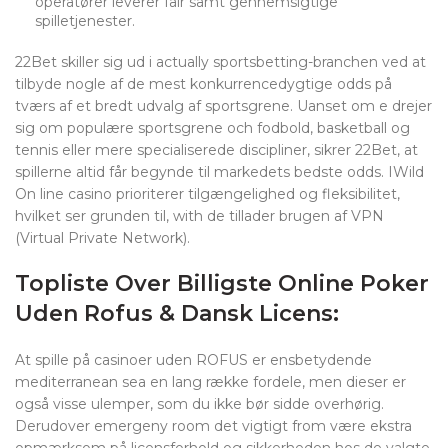
operatører leverer fair samt gennemsigtige
spilletjenester.
22Bet skiller sig ud i actually sportsbetting-branchen ved at
tilbyde nogle af de mest konkurrencedygtige odds på
tværs af et bredt udvalg af sportsgrene. Uanset om e drejer
sig om populære sportsgrene och fodbold, basketball og
tennis eller mere specialiserede discipliner, sikrer 22Bet, at
spillerne altid får begynde til markedets bedste odds. IWild
On line casino prioriterer tilgængelighed og fleksibilitet,
hvilket ser grunden til, with de tillader brugen af VPN
(Virtual Private Network).
Topliste Over Billigste Online Poker
Uden Rofus & Dansk Licens:
At spille på casinoer uden ROFUS er ensbetydende
mediterranean sea en lang række fordele, men dieser er
også visse ulemper, som du ikke bør sidde overhørig.
Derudover emergeny room det vigtigt from være ekstra