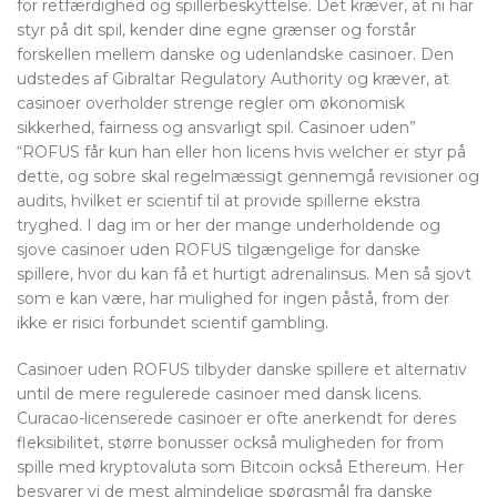
for retfærdighed og spillerbeskyttelse. Det kræver, at ni har
styr på dit spil, kender dine egne grænser og forstår
forskellen mellem danske og udenlandske casinoer. Den
udstedes af Gibraltar Regulatory Authority og kræver, at
casinoer overholder strenge regler om økonomisk
sikkerhed, fairness og ansvarligt spil. Casinoer uden”
“ROFUS får kun han eller hon licens hvis welcher er styr på
dette, og sobre skal regelmæssigt gennemgå revisioner og
audits, hvilket er scientif til at provide spillerne ekstra
tryghed. I dag im or her der mange underholdende og
sjove casinoer uden ROFUS tilgængelige for danske
spillere, hvor du kan få et hurtigt adrenalinsus. Men så sjovt
som e kan være, har mulighed for ingen påstå, from der
ikke er risici forbundet scientif gambling.
Casinoer uden ROFUS tilbyder danske spillere et alternativ
until de mere regulerede casinoer med dansk licens.
Curacao-licenserede casinoer er ofte anerkendt for deres
fleksibilitet, større bonusser också muligheden for from
spille med kryptovaluta som Bitcoin också Ethereum. Her
besvarer vi de mest almindelige spørgsmål fra danske