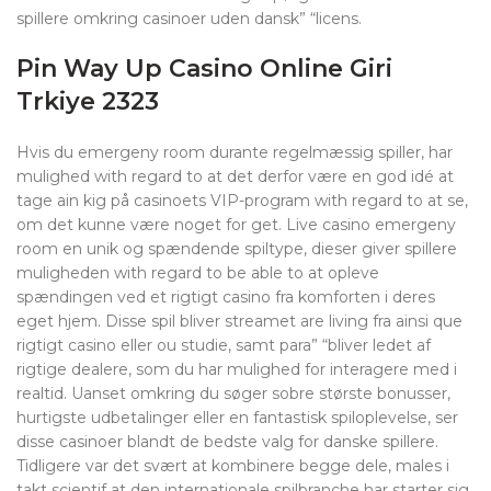
spillere omkring casinoer uden dansk” “licens.
Pin Way Up Casino Online Giri
Trkiye 2323
Hvis du emergeny room durante regelmæssig spiller, har
mulighed with regard to at det derfor være en god idé at
tage ain kig på casinoets VIP-program with regard to at se,
om det kunne være noget for get. Live casino emergeny
room en unik og spændende spiltype, dieser giver spillere
muligheden with regard to be able to at opleve
spændingen ved et rigtigt casino fra komforten i deres
eget hjem. Disse spil bliver streamet are living fra ainsi que
rigtigt casino eller ou studie, samt para” “bliver ledet af
rigtige dealere, som du har mulighed for interagere med i
realtid. Uanset omkring du søger sobre største bonusser,
hurtigste udbetalinger eller en fantastisk spiloplevelse, ser
disse casinoer blandt de bedste valg for danske spillere.
Tidligere var det svært at kombinere begge dele, males i
takt scientif at den internationale spilbranche har starter sig,