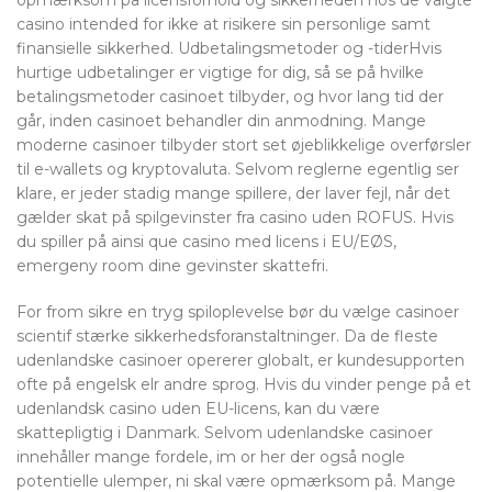
opmærksom på licensforhold og sikkerheden hos de valgte
casino intended for ikke at risikere sin personlige samt
finansielle sikkerhed. Udbetalingsmetoder og -tiderHvis
hurtige udbetalinger er vigtige for dig, så se på hvilke
betalingsmetoder casinoet tilbyder, og hvor lang tid der
går, inden casinoet behandler din anmodning. Mange
moderne casinoer tilbyder stort set øjeblikkelige overførsler
til e-wallets og kryptovaluta. Selvom reglerne egentlig ser
klare, er jeder stadig mange spillere, der laver fejl, når det
gælder skat på spilgevinster fra casino uden ROFUS. Hvis
du spiller på ainsi que casino med licens i EU/EØS,
emergeny room dine gevinster skattefri.
For from sikre en tryg spiloplevelse bør du vælge casinoer
scientif stærke sikkerhedsforanstaltninger. Da de fleste
udenlandske casinoer opererer globalt, er kundesupporten
ofte på engelsk elr andre sprog. Hvis du vinder penge på et
udenlandsk casino uden EU-licens, kan du være
skattepligtig i Danmark. Selvom udenlandske casinoer
innehåller mange fordele, im or her der også nogle
potentielle ulemper, ni skal være opmærksom på. Mange