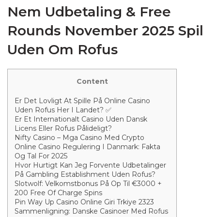
Nem Udbetaling & Free
Rounds November 2025 Spil
Uden Om Rofus
Content
Er Det Lovligt At Spille På Online Casino
Uden Rofus Her I Landet? ✅
Er Et Internationalt Casino Uden Dansk
Licens Eller Rofus Pålideligt?
Nifty Casino – Mga Casino Med Crypto
Online Casino Regulering I Danmark: Fakta
Og Tal For 2025
Hvor Hurtigt Kan Jeg Forvente Udbetalinger
På Gambling Establishment Uden Rofus?
Slotwolf: Velkomstbonus På Op Til €3000 +
200 Free Of Charge Spins
Pin Way Up Casino Online Giri Trkiye 2323
Sammenligning: Danske Casinoer Med Rofus