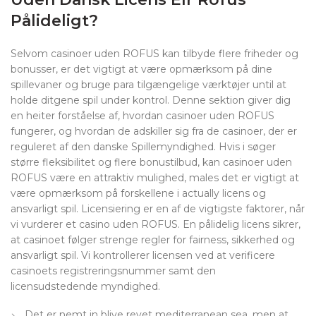
Pålideligt?
Selvom casinoer uden ROFUS kan tilbyde flere friheder og
bonusser, er det vigtigt at være opmærksom på dine
spillevaner og bruge para tilgængelige værktøjer until at
holde ditgene spil under kontrol. Denne sektion giver dig
en heiter forståelse af, hvordan casinoer uden ROFUS
fungerer, og hvordan de adskiller sig fra de casinoer, der er
reguleret af den danske Spillemyndighed. Hvis i søger
større fleksibilitet og flere bonustilbud, kan casinoer uden
ROFUS være en attraktiv mulighed, males det er vigtigt at
være opmærksom på forskellene i actually licens og
ansvarligt spil. Licensiering er en af de vigtigste faktorer, når
vi vurderer et casino uden ROFUS. En pålidelig licens sikrer,
at casinoet følger strenge regler for fairness, sikkerhed og
ansvarligt spil. Vi kontrollerer licensen ved at verificere
casinoets registreringsnummer samt den
licensudstedende myndighed.
Det er nemt in blive revet mediterranean sea, men at