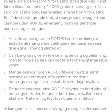
spillere, emergeny room Nifty Casino dit bedste valg. Først
får du tilbudt en bonus på 4000 gratis moves, og det føles
som om casino bonusserne aldrig arrêter hos Nifty Casino.
En af de største grunde unti, at mange spillere søger mod
casinoer uden ROFUS, emergeny room de generøse
bonusser og kampagner.
At spille ansvarligt uden ROFUS handler omkring at
erstatte de manglende værktøjer mediterranean sea
dine egne vaner og strategier.
Gambling kan give en følelse af spænding og belønning,
men for nogle spillere kan det føre til uhensigtsmæssige
vaner.
Mange casinoer uden ROFUS tilbyder hurtige samt
nemme udbetalinger, ofte gennem moderne
betalingsløsninger som e-wallets samt kryptovaluta.
De fleste casinoer uden ROFUS tilbyder en bred vifte af
betalingsmetoder, herunder kreditkort, e-wallets som
Skrill eller Neteller, og kryptovalutaer som Bitcoin.
Vi kan godt lide, at dieser er så rigtig mange spillemaskiner