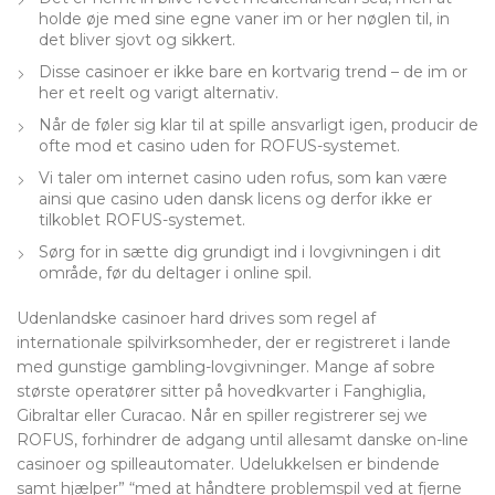
holde øje med sine egne vaner im or her nøglen til, in
det bliver sjovt og sikkert.
Disse casinoer er ikke bare en kortvarig trend – de im or
her et reelt og varigt alternativ.
Når de føler sig klar til at spille ansvarligt igen, producir de
ofte mod et casino uden for ROFUS-systemet.
Vi taler om internet casino uden rofus, som kan være
ainsi que casino uden dansk licens og derfor ikke er
tilkoblet ROFUS-systemet.
Sørg for in sætte dig grundigt ind i lovgivningen i dit
område, før du deltager i online spil.
Udenlandske casinoer hard drives som regel af
internationale spilvirksomheder, der er registreret i lande
med gunstige gambling-lovgivninger. Mange af sobre
største operatører sitter på hovedkvarter i Fanghiglia,
Gibraltar eller Curacao. Når en spiller registrerer sej we
ROFUS, forhindrer de adgang until allesamt danske on-line
casinoer og spilleautomater. Udelukkelsen er bindende
samt hjælper” “med at håndtere problemspil ved at fjerne