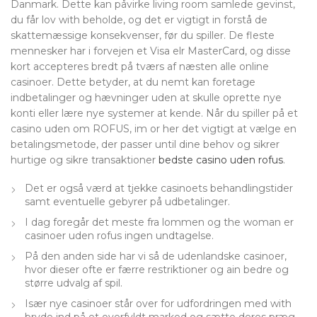
Danmark. Dette kan påvirke living room samlede gevinst,
du får lov with beholde, og det er vigtigt in forstå de
skattemæssige konsekvenser, før du spiller. De fleste
mennesker har i forvejen et Visa elr MasterCard, og disse
kort accepteres bredt på tværs af næsten alle online
casinoer. Dette betyder, at du nemt kan foretage
indbetalinger og hævninger uden at skulle oprette nye
konti eller lære nye systemer at kende. Når du spiller på et
casino uden om ROFUS, im or her det vigtigt at vælge en
betalingsmetode, der passer until dine behov og sikrer
hurtige og sikre transaktioner
bedste casino uden rofus
.
Det er også værd at tjekke casinoets behandlingstider
samt eventuelle gebyrer på udbetalinger.
I dag foregår det meste fra lommen og the woman er
casinoer uden rofus ingen undtagelse.
På den anden side har vi så de udenlandske casinoer,
hvor dieser ofte er færre restriktioner og ain bedre og
større udvalg af spil.
Især nye casinoer står over for udfordringen med with