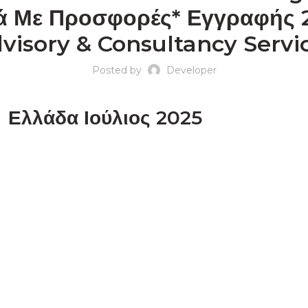
ά Με Προσφορές* Εγγραφής 
visory & Consultancy Servi
Posted by
Developer
️ Ελλάδα Ιούλιος 2025