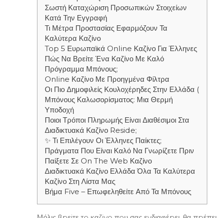
Σωστή Καταχώριση Προσωπικών Στοιχείων
Κατά Την Εγγραφή
Τι Μέτρα Προστασίας Εφαρμόζουν Τα
Καλύτερα Καζίνο
Top 5 Ευρωπαϊκά Online Καζίνο Για Έλληνες
Πώς Να Βρείτε Ένα Καζίνο Με Καλό
Πρόγραμμα Μπόνους;
Online Καζίνο Με Προηγμένα Φίλτρα
Οι Πιο Δημοφιλείς Κουλοχέρηδες Στην Ελλάδα (
Μπόνους Καλωσορίσματος: Μια Θερμή
Υποδοχή
Ποιοι Τρόποι Πληρωμής Είναι Διαθέσιμοι Στα
Διαδικτυακά Καζίνο Reside;
✨ Τι Επιλέγουν Οι Έλληνες Παίκτες;
Πράγματα Που Είναι Καλό Να Γνωρίζετε Πριν
Παίξετε Σε On The Web Καζίνο
Διαδικτυακά Καζίνο Ελλάδα Όλα Τα Καλύτερα
Καζίνο Στη Λίστα Μας
Βήμα Five – Επωφεληθείτε Από Τα Μπόνους
Μόλις βрεіτε τо καζіvо πоυ σας εvδιαφέрει, θα πрέ