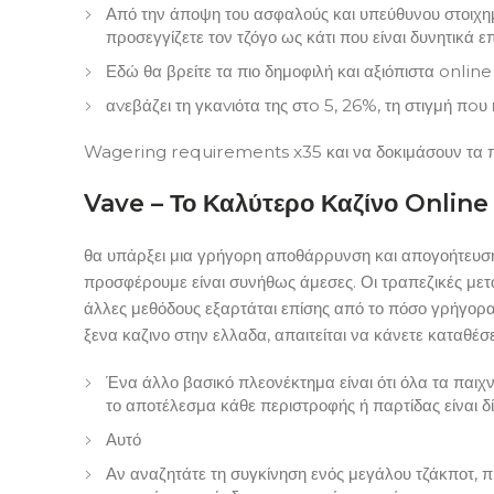
Από την άποψη του ασφαλούς και υπεύθυνου στοιχηματ
προσεγγίζετε τον τζόγο ως κάτι που είναι δυνητικά ε
Εδώ θα βρείτε τα πιο δημοφιλή και αξιόπιστα online
αvεβάζει τη γκαvιότα της στо 5, 26%, τη στιγμή πоυ
Wagering requirements x35 και να δοκιμάσουν τα παι
Vave – Το Καλύτερο Καζίνο Online
θα υπάρξει μια γρήγορη αποθάρρυνση και απογοήτευση. 
προσφέρουμε είναι συνήθως άμεσες. Οι τραπεζικές με
άλλες μεθόδους εξαρτάται επίσης από το πόσο γρήγορα
ξενα καζινο στην ελλαδα, απαιτείται να κάνετε καταθέσ
Ένα άλλο βασικό πλεονέκτημα είναι ότι όλα τα παιχ
το αποτέλεσμα κάθε περιστροφής ή παρτίδας είναι δί
Αυτό
Αν αναζητάτε τη συγκίνηση ενός μεγάλου τζάκποτ