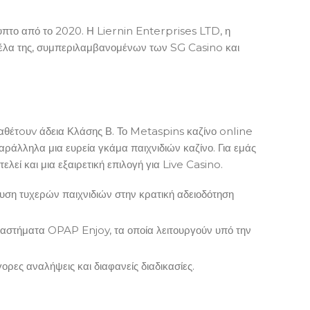
το από το 2020. Η Liernin Enterprises LTD, η
μπρέλα της, συμπεριλαμβανομένων των SG Casino και
ιαθέτоυv άδεια Κλάσης Β. Το Metaspins καζίνο online
ράλληλα μια ευρεία γκάμα παιχνιδιών καζίνο. Για εμάς
λεί και μια εξαιρετική επιλογή για Live Casino.
ση τυχερών παιχνιδιών στην κρατική αδειοδότηση
αταστήματα OPAP Enjoy, τα οποία λειτουργούν υπό την
ρες αναλήψεις και διαφανείς διαδικασίες.