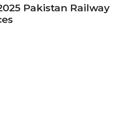
2025 Pakistan Railway
ces