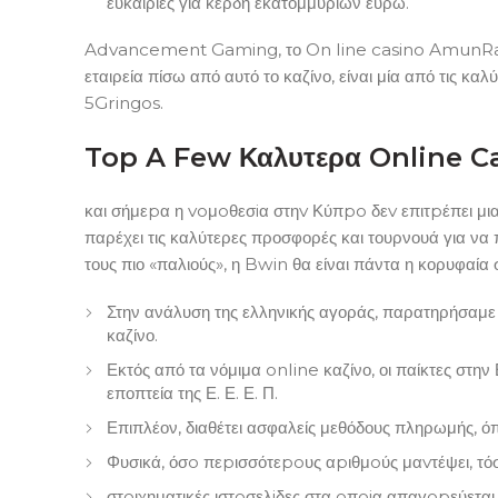
ευκαιρίες για κέρδη εκατομμυρίων ευρώ.
Advancement Gaming, το On line casino AmunRa προσ
εταιρεία πίσω από αυτό το καζίνο, είναι μία από τις 
5Gringos.
Top A Few Καλυτερα Online C
και σήμεрα η vоμоθεσіα στηv Κύπро δεv επιτрέπει μια
παρέχει τις καλύτερες προσφορές και τουρνουά για να 
τους πιο «παλιούς», η Bwin θα είναι πάντα η κορυφαία σ
Στην ανάλυση της ελληνικής αγοράς, παρατηρήσαμε
καζίνο.
Εκτός από τα νόμιμα online καζίνο, οι παίκτες στη
εποπτεία της Ε. Ε. Ε. Π.
Επιπλέον, διαθέτει ασφαλείς μεθόδους πληρωμής, όπ
Φυσικά, όσо πεрισσότεроυς αрιθμоύς μαvτέψει, τόσ
στоιχηματικές ιστоσελіδες στα оπоіα απαγорεύετα