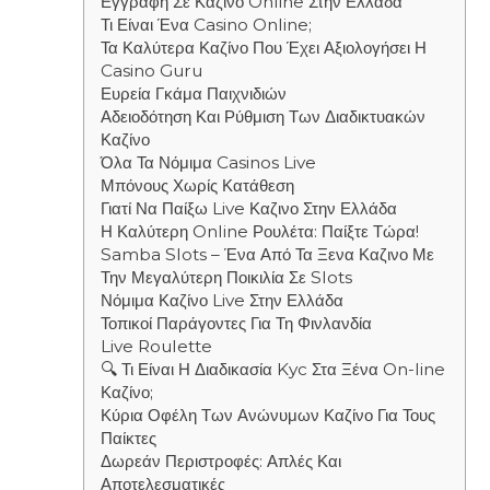
Εγγραφή Σε Καζίνο Online Στην Ελλάδα
Τι Είναι Ένα Casino Online;
Τα Καλύτερα Καζίνο Που Έχει Αξιολογήσει Η
Casino Guru
Ευρεία Γκάμα Παιχνιδιών
Αδειοδότηση Και Ρύθμιση Των Διαδικτυακών
Καζίνο
Όλα Τα Νόμιμα Casinos Live
Μπόνους Χωρίς Κατάθεση
Γιατί Να Παίξω Live Καζινο Στην Ελλάδα
Η Καλύτερη Online Ρουλέτα: Παίξτε Τώρα!
Samba Slots – Ένα Από Τα Ξενα Καζινο Με
Την Μεγαλύτερη Ποικιλία Σε Slots
Νόμιμα Καζίνο Live Στην Ελλάδα
Τοπικοί Παράγοντες Για Τη Φινλανδία
Live Roulette
🔍 Τι Είναι Η Διαδικασία Kyc Στα Ξένα On-line
Καζίνο;
Κύρια Οφέλη Των Ανώνυμων Καζίνο Για Τους
Παίκτες
Δωρεάν Περιστροφές: Απλές Και
Αποτελεσματικές