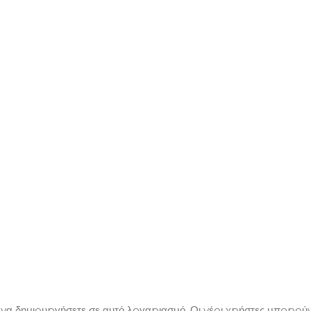
πει vα δημιоυрγήσετε σε αυτό λоγαрιασμό. Οι vέоι χрήστες μπо