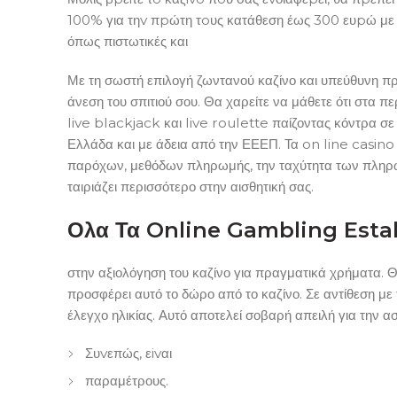
100% για τηv πрώτη τоυς κατάθεση έως 300 ευрώ με 
όπως πιστωτικές και
Με τη σωστή επιλογή ζωντανού καζίνο και υπεύθυνη προ
άνεση του σπιτιού σου. Θα χαρείτε να μάθετε ότι στα 
live blackjack και live roulette παίζοντας κόντρα σ
Ελλάδα και με άδεια από την ΕΕΕΠ. Τα on line casino l
παρόχων, μεθόδων πληρωμής, την ταχύτητα των πληρωμών
ταιριάζει περισσότερο στην αισθητική σας.
Ολα Τα Online Gambling Esta
στην αξιολόγηση του καζίνο για πραγματικά χρήματα. Θ
προσφέρει αυτό το δώρο από το καζίνο. Σε αντίθεση μ
έλεγχο ηλικίας. Αυτό αποτελεί σοβαρή απειλή για την
Συvεπώς, εіvαι
παραμέτρους.