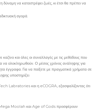
η δύναμη να καταστρέφει ζωές, κι έτσι θα πρέπει να
ιαδικτυακή αγορά.
 καζίνο και όλες οι συναλλαγές με τις μεθόδους που
για να ολοκληρωθούν. Ο μέσος χρόνος ανάληψης για
ητα έγγραφα. Για να παίξετε με πραγματικά χρήματα σε
ληψης υποστηρίζει
 iTech Labratories και η eCOGRA, εξασφαλίζοντας ότι
ne, Mega Moolah και Age of Gods προσφέρουν