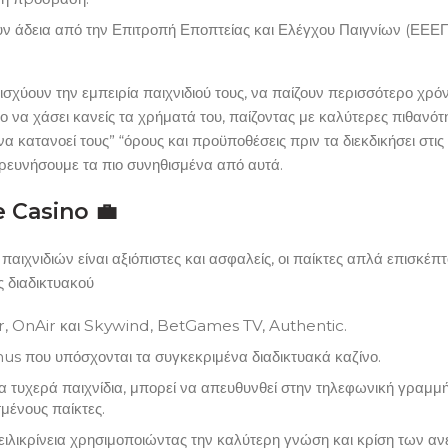
υν άδεια από την Επιτροπή Εποπτείας και Ελέγχου Παιγνίων (ΕΕΕΠ)
χύουν την εμπειρία παιχνιδιού τους, να παίζουν περισσότερο χρόν
κο να χάσει κανείς τα χρήματά του, παίζοντας με καλύτερες πιθανότ
αι να κατανοεί τους” “όρους και προϋποθέσεις πριν τα διεκδικήσει στ
ρευνήσουμε τα πιο συνηθισμένα από αυτά.
e Casino 💼
ν παιχνιδιών είναι αξιόπιστες και ασφαλείς, οι παίκτες απλά επισκέ
ς διαδικτυακού
ler, OnAir και Skywind, BetGames TV, Authentic.
nus που υπόσχονται τα συγκεκριμένα διαδικτυακά καζίνο.
 τα τυχερά παιχνίδια, μπορεί να απευθυνθεί στην τηλεφωνική γραμμ
μένους παίκτες.
με ειλικρίνεια χρησιμοποιώντας την καλύτερη γνώση και κρίση των 