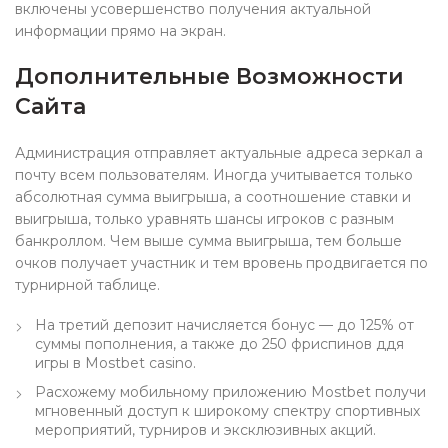
включены усовершенство получения актуальной
информации прямо на экран.
Дополнительные Возможности
Сайта
Администрация отправляет актуальные адреса зеркал а
почту всем пользователям. Иногда учитывается только
абсолютная сумма выигрыша, а соотношение ставки и
выигрыша, только уравнять шансы игроков с разным
банкроллом. Чем выше сумма выигрыша, тем больше
очков получает участник и тем вровень продвигается по
турнирной таблице.
На третий депозит начисляется бонус — до 125% от
суммы пополнения, а также до 250 фриспинов ддя
игры в Mostbet casino.
Расхожему мобильному приложению Mostbet получи
мгновенный доступ к широкому спектру спортивных
мероприятий, турниров и эксклюзивных акций.