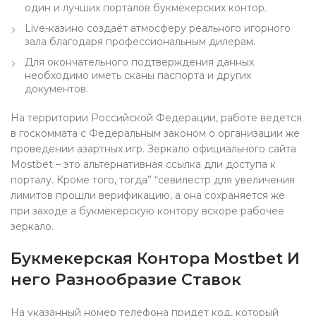
один и лучших порталов букмекерских контор.
Live-казино создаёт атмосферу реального игорного
зала благодаря профессиональным дилерам.
Для окончательного подтверждения данных
необходимо иметь сканы паспорта и других
документов.
На территории Российской Федерации, работе ведется
в госкоммата с Федеральным законом о организации же
проведении азартных игр. Зеркало официального сайта
Mostbet – это альтернативная ссылка дли доступа к
порталу. Кроме того, тогда” “севилестр для увеличения
лимитов прошли верификацию, а она сохраняется же
при заходе а букмекерскую контору вскоре рабочее
зеркало.
Букмекерская Контора Mostbet И
него Разнообразие Ставок
На указанный номер телефона придет код, который