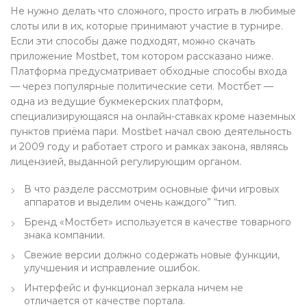
Не нужно делать что сложного, просто играть в любимые
слоты или в их, которые принимают участие в турнире.
Если эти способы даже подходят, можно скачать
приложение Mostbet, том котором рассказано ниже.
Платформа предусматривает обходные способы входа
— через популярные политические сети. Мостбет —
одна из ведущие букмекерских платформ,
специализирующаяся на онлайн-ставках кроме наземных
пунктов приёма пари. Mostbet начал свою деятельность
и 2009 году и работает строго и рамках закона, являясь
лицензией, выданной регулирующим органом.
В что разделе рассмотрим основные фичи игровых
аппаратов и выделим очень каждого” “тип.
Бренд «Мостбет» используется в качестве товарного
знака компании.
Свежие версии должно содержать новые функции,
улучшения и исправление ошибок.
Интерфейс и функционал зеркала ничем не
отличается от качестве портала.