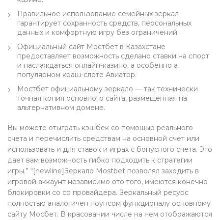
Правильное использование семейных зеркал
гарантирует сохранность средств, персональных
данных и комфортную игру без ограничений.
Официальный сайт Мостбет в Казахстане
предоставляет возможность сделано ставки на спорт
и наслаждаться онлайн-казино, а особенно а
популярном краш-слоте Авиатор.
Мостбет официальному зеркало — так технически
точная копия основного сайта, размещенная на
альтернативном домене.
Вы можете отыграть кэшбек со помощью реального
счета и перечислить средствам на основной счет или
использовать и для ставок и играх с бонусного счета. Это
дает вам возможность гибко подходить к стратегии
игры.” “[newline]Зеркало Mostbet позволял заходить в
игровой аккаунт независимо ото того, имеются конечно
блокировки со со провайдера. Зеркальный ресурс
полностью аналогичен ноунсом функционалу основному
сайту Мосбет. В красовании числе на нем отображаются