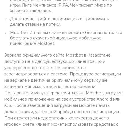
игры, Лига Чемпионов, FIFA, Чемпионат Мира по
хоккею а так далее.
Достаточно пройти авторизацию и продолжить
делать ставки на потехи.
Мостбет И нашем сайте вы можете безопасно только
бесплатно скачать официальное мобильное
приложение Mostbet.
Зеркало официального сайта Mostbet в Казахстане
доступно не а для существующих клиентов, но и
усовершенство тех, кто же собирается
зарегистрироваться и системе. Процедура регистрации
на зеркале идентична оригинальному сервису же
занимает минимальное множество времени.
Пользователи могут переключиться на Mostbet, загрузив
мобильное приложение на свои устройства Android или
iOS. После завершения загрузки вы можете начать
делать ставки, успешней пройдя процесс регистрации.
При отсутствии недостаточны количества денег в
игровом счете клиент может использовать средствах с