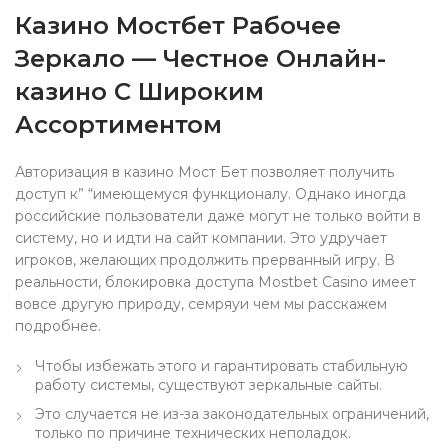
Казино Мостбет Рабочее
Зеркало — Честное Онлайн-
казино С Широким
Ассортиментом
Авторизация в казино Мост Бет позволяет получить
доступ к” “имеющемуся функционалу. Однако иногда
российские пользователи даже могут не только войти в
систему, но и идти на сайт компании. Это удручает
игроков, желающих продолжить прерванный игру. В
реальности, блокировка доступа Mostbet Casino имеет
вовсе другую природу, семряуи чем мы расскажем
подробнее.
Чтобы избежать этого и гарантировать стабильную
работу системы, существуют зеркальные сайты.
Это случается не из-за законодательных ограничений,
только по причине технических неполадок.