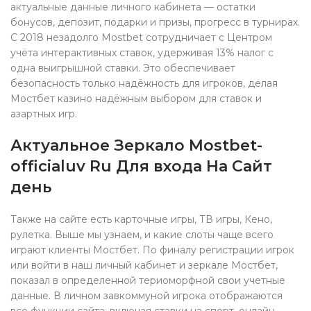
актуальные данные личного кабинета — остатки
бонусов, депозит, подарки и призы, прогресс в турнирах.
С 2018 незадолго Mostbet сотрудничает с Центром
учёта интерактивных ставок, удерживая 13% налог с
одна выигрышной ставки. Это обеспечивает
безопасность только надёжность для игроков, делая
Мостбет казино надёжным выбором для ставок и
азартных игр.
Актуальное Зеркало Mostbet-
officialuv Ru Для входа На Сайт
день
Также на сайте есть карточные игры, ТВ игры, Кено,
рулетка. Выше мы узнаем, и какие слоты чаще всего
играют клиенты Мостбет. По финалу регистрации игрок
или войти в наш личный кабинет и зеркале Мостбет,
показал в определенной териоморфной свои учетные
данные. В личном завкоммуной игрока отображаются