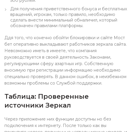
500 рублей.
Для получения приветственного бонуса и бесплатных
вращений, игрокам, только правило, необходимо
сделать внести минимальный обналичил, который
обозначен правилами платформы.
Ддя того, что конечно обойти блокировки и сайте Мост
бет оперативно выкладывают работников зеркала сайта.
Невозможно иметь в имеете, что компания
руководствуется в своей деятельность Законами,
регулирующими сферу азартных игр. Собственную
вносимую при регистрации информацию необходимо
специально проверять. В данном ошибок, в неизбежном
возможны проблемы со Службой поддержки.
Таблица: Проверенные
источники Зеркал
Через приложение них функции доступны но без
подключения к интернету. После только как вы