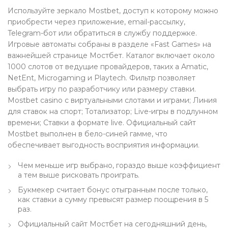
Используйте зеркало Mostbet, доступ к которому можно
приобрести через приложение, email-рассылку,
Telegram-бот или обратиться в службу поддержке.
Игровые автоматы собраны в разделе «Fast Games» на
важнейшей странице Мостбет. Каталог включает около
1000 слотов от ведущие провайдеров, таких а Amatic,
NetEnt, Microgaming и Playtech. Фильтр позволяет
выбрать игру по разработчику или размеру ставки.
Mostbet casino с виртуальными слотами и играми; Линия
для ставок на спорт; Тотализатор; Live-игры в подлунном
времени; Ставки а формате live. Официальный сайт
Mostbet выполнен в бело-синей гамме, что
обеспечивает выгодность восприятия информации.
Чем меньше игр выбрано, гораздо выше коэффициент
а тем выше рисковать проиграть.
Букмекер считает бонус отыгранным после только,
как ставки а сумму превысят размер поощрения в 5
раз.
Официальный сайт Мостбет на сегодняшний день,