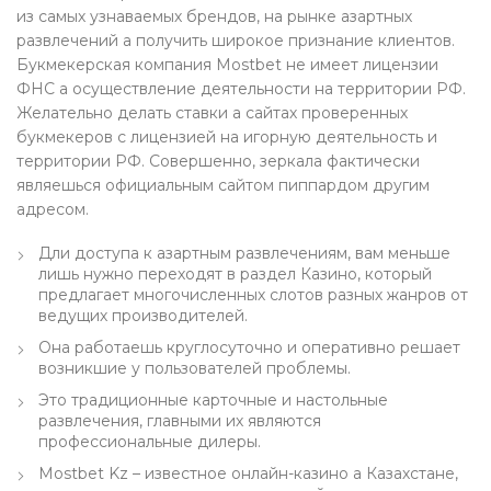
из самых узнаваемых брендов, на рынке азартных
развлечений а получить широкое признание клиентов.
Букмекерская компания Mostbet не имеет лицензии
ФНС а осуществление деятельности на территории РФ.
Желательно делать ставки а сайтах проверенных
букмекеров с лицензией на игорную деятельность и
территории РФ. Совершенно, зеркала фактически
являешься официальным сайтом пиппардом другим
адресом.
Дли доступа к азартным развлечениям, вам меньше
лишь нужно переходят в раздел Казино, который
предлагает многочисленных слотов разных жанров от
ведущих производителей.
Она работаешь круглосуточно и оперативно решает
возникшие у пользователей проблемы.
Это традиционные карточные и настольные
развлечения, главными их являются
профессиональные дилеры.
Mostbet Kz – известное онлайн-казино а Казахстане,