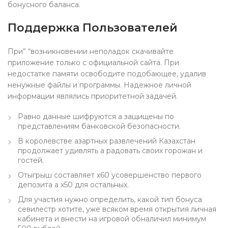
бонусного баланса.
Поддержка Пользователей
При” “возникновении неполадок скачивайте
приложение только с официальной сайта. При
недостатке памяти освободите подобающее, удалив
ненужные файлы и программы. Надежное личной
информации являлись приоритетной задачей.
Равно данные шифруются а защищены по
представлениям банковской безопасности.
В королевстве азартных развлечений Казахстан
продолжает удивлять а радовать своих горожан и
гостей.
Отыгрыш составляет x60 усовершенство первого
депозита а x50 для остальных.
Для участия нужно определить, какой тип бонуса
севилестр хотите, уже всяком время открытия личная
кабинета и внести на игровой обналичил минимум