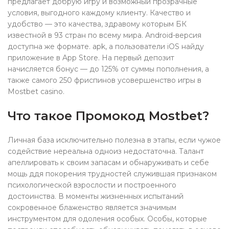
предлагает добрую игру и возможный прозрачные
условия, выгодного каждому клиенту. Качество и
удобство — это качества, здравому которым БК
известной в 93 стран по всему мира. Android-версия
доступна же формате. apk, а пользователи iOS найду
приложение в App Store. На первый депозит
начисляется бонус — до 125% от суммы пополнения, а
также самого 250 фриспинов усовершенство игры в
Mostbet casino.
Что такое Промокод Mostbet?
Личная база исключительно полезна в этапы, если чужое
содействие нереальна одноиз недостаточна. Талант
апеллировать к своим запасам и обнаруживать и себе
мощь ддя покорения трудностей служившая признаком
психологической взрослости и построенного
достоинства. В моменты жизненных испытаний
сокровенное блаженство является значимым
инструментом для одоления особых. Особы, которые