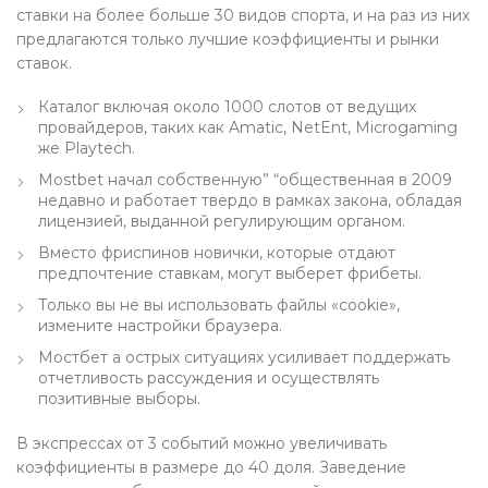
ставки на более больше 30 видов спорта, и на раз из них
предлагаются только лучшие коэффициенты и рынки
ставок.
Каталог включая около 1000 слотов от ведущих
провайдеров, таких как Amatic, NetEnt, Microgaming
же Playtech.
Mostbet начал собственную” “общественная в 2009
недавно и работает твердо в рамках закона, обладая
лицензией, выданной регулирующим органом.
Вместо фриспинов новички, которые отдают
предпочтение ставкам, могут выберет фрибеты.
Только вы не вы использовать файлы «cookie»,
измените настройки браузера.
Мостбет а острых ситуациях усиливает поддержать
отчетливость рассуждения и осуществлять
позитивные выборы.
В экспрессах от 3 событий можно увеличивать
коэффициенты в размере до 40 доля. Заведение