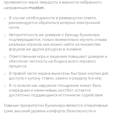
проявляется через твердость а верности избранного
направления
mostbet
.
В случае необходимости в развернутом ответе,
рекомендуется обратиться вопреки электронной
почте.
Авторитетность же доверие к бренду букмекера
подтверждаются, только внимательно изучить отзыва
реальных игроков, них можно найти на множестве
форумов же других ресурсах в онлайне.
Ответственная игра и лицензия повышают доверие и
обеспечат честность на бодиса всего игрового
процесса.
В правой части экрана вынесены быстрые кнопки для
доступа к купону ставок, казино и разделу live-игр.
В то всяком как наружное поощрение может быть
очередным и изменчивым, мостбет остается
достаточно поддающимся источником содействия.
Главным приоритетом букмекера являются оперативные
сумм, высокий уровень комфорта, безопасности и