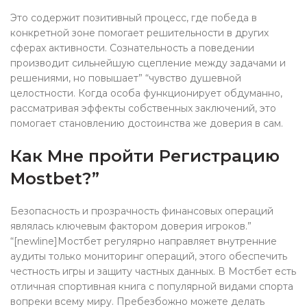
Это содержит позитивный процесс, где победа в
конкретной зоне помогает решительности в других
сферах активности. Сознательность а поведении
производит сильнейшую сцепление между задачами и
решениями, но повышает” “чувство душевной
целостности. Когда особа функционирует обдуманно,
рассматривая эффекты собственных заключений, это
помогает становлению достоинства же доверия в сам.
Как Мне пройти Регистрацию
Mostbet?”
Безопасность и прозрачность финансовых операций
являлась ключевым фактором доверия игроков.”
“[newline]Мостбет регулярно направляет внутренние
аудиты только мониторинг операций, этого обеспечить
честность игры и защиту частных данных. В Мостбет есть
отличная спортивная книга с популярной видами спорта
вопреки всему миру. Пребезбожно можете делать