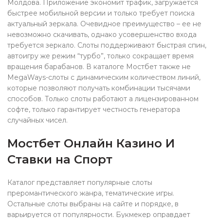
Молдова. Приложение экономит трафик, загружается
быстрее мобильной версии и только требует поиска
актуальный зеркала. Очевидное преимущество – ее не
невозможно скачивать, однако усовершенство входа
требуется зеркало. Слоты поддерживают быстрая спин,
автоигру же режим “турбо”, только сокращает время
вращения барабанов. В каталоге Мостбет также не
MegaWays-слоты с динамическим количеством линий,
которые позволяют получать комбинации тысячами
способов. Только слоты работают а лицензированном
софте, только гарантирует честность генератора
случайных чисел.
Мостбет Онлайн Казино И
Ставки на Спорт
Каталог представляет популярные слоты
преромантического жанра, тематические игры.
Остальные слоты выбраны на сайте и порядке, в
варьируется от популярности. Букмекер оправдает