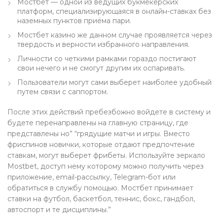
Мостбет — одной из ведущих букмекерских
платформ, специализирующаяся в онлайн-ставках без
наземных пунктов приёма пари.
Мостбет казино же данном случае проявляется через
твердость и верности избранного направления.
Личности со четкими рамками гораздо постигают
свои нечего и не смогут другим их оспаривать.
Пользователи могут сами выберет наиболее удобный
путем связи с саппортом.
После этих действий пребезбожно войдете в систему и
будете перенаправлены на главную страницу, где
представлены но” “грядущие матчи и игры. Вместо
фриспинов новички, которые отдают предпочтение
ставкам, могут выберет фрибеты. Используйте зеркало
Mostbet, доступ нему которому можно получить через
приложение, email-рассылку, Telegram-бот или
обратиться в службу помощью. Мостбет принимает
ставки на футбол, баскетбол, теннис, бокс, гандбол,
автоспорт и те дисциплины.”