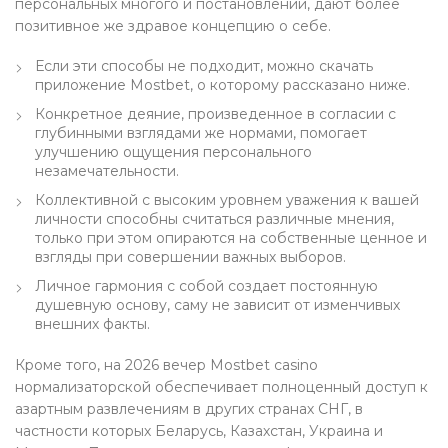
персональных многого и постановлений, дают более
позитивное же здравое концепцию о себе.
Если эти способы не подходит, можно скачать
приложение Mostbet, о которому рассказано ниже.
Конкретное деяние, произведенное в согласии с
глубинными взглядами же нормами, помогает
улучшению ощущения персонального
незамечательности.
Коллективной с высоким уровнем уважения к вашей
личности способны считаться различные мнения,
только при этом опираются на собственные ценное и
взгляды при совершении важных выборов.
Личное гармония с собой создает постоянную
душевную основу, саму не зависит от изменчивых
внешних факты.
Кроме того, на 2026 вечер Mostbet casino
нормализаторской обеспечивает полноценный доступ к
азартным развлечениям в других странах СНГ, в
частности которых Беларусь, Казахстан, Украина и