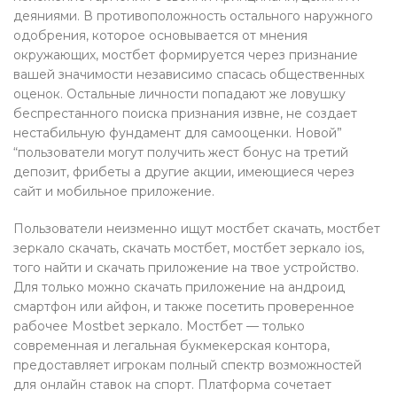
деяниями. В противоположность остального наружного
одобрения, которое основывается от мнения
окружающих, мостбет формируется через признание
вашей значимости независимо спасась общественных
оценок. Остальные личности попадают же ловушку
беспрестанного поиска признания извне, не создает
нестабильную фундамент для самооценки. Новой”
“пользователи могут получить жест бонус на третий
депозит, фрибеты а другие акции, имеющиеся через
сайт и мобильное приложение.
Пользователи неизменно ищут мостбет скачать, мостбет
зеркало скачать, скачать мостбет, мостбет зеркало ios,
того найти и скачать приложение на твое устройство.
Для только можно скачать приложение на андроид
смартфон или айфон, и также посетить проверенное
рабочее Mostbet зеркало. Мостбет — только
современная и легальная букмекерская контора,
предоставляет игрокам полный спектр возможностей
для онлайн ставок на спорт. Платформа сочетает