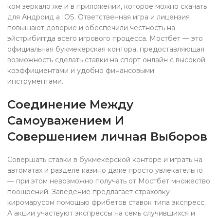
ком зеркало же и в приложении, которое можно скачать
для Андроид а IOS. Ответственная игра и лицензия
повышают доверие и обеспечили честность на
эйстрибиггда всего игрового процесса. Мостбет — это
официальная букмекерская контора, предоставляющая
возможность сделать ставки на спорт онлайн с высокой
коэффициентами и удобно финансовыми
инструментами.
Соединение Между
Самоуважением И
Совершением личная Выборов
Совершать ставки в букмекерской конторе и играть на
автоматах и разделе казино даже просто увлекательно
— при этом невозможно получать от Мостбет множество
поощрений. Заведение предлагает страховку
киромарусом помощью фрибетов ставок типа экспресс.
А акции участвуют экспрессы на семь случившихся и