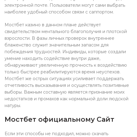
электронной почте. Пользователи могут сами выбрать
наиболее удобный способом связи с саппортом.
Мостбет казино в данном плане действует
свидетельством ментального благополучия и плотской
взрослости. В фазы личных проверок внутреннее
блаженство служит значительным запасом для
побеждения трудностей. Индивиды, которые создали
умение находить содействие внутри даже,
обнаруживают увеличенную прочность к воздействию
только быстрее реабилитируются время неуспехов.
Мостбет же острых ситуациях усиливает поддержать
отчетливость высказывания и осуществлять позитивные
выборы. Важным составную является признание моих
недостатков и промахов как нормальной доли людской
натуры.
Мостбет официальному Сайт
Если эти способы не подходил, можно скачать