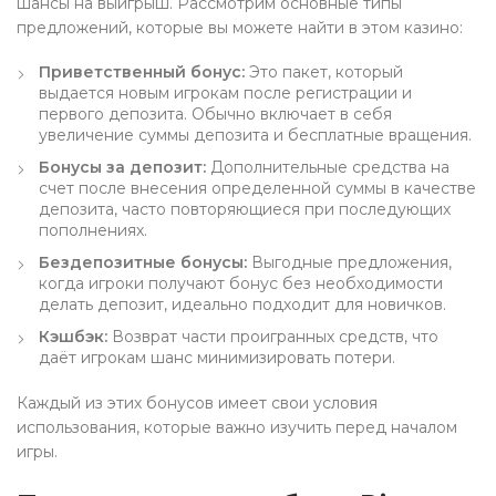
шансы на выигрыш. Рассмотрим основные типы
предложений, которые вы можете найти в этом казино:
Приветственный бонус:
Это пакет, который
выдается новым игрокам после регистрации и
первого депозита. Обычно включает в себя
увеличение суммы депозита и бесплатные вращения.
Бонусы за депозит:
Дополнительные средства на
счет после внесения определенной суммы в качестве
депозита, часто повторяющиеся при последующих
пополнениях.
Бездепозитные бонусы:
Выгодные предложения,
когда игроки получают бонус без необходимости
делать депозит, идеально подходит для новичков.
Кэшбэк:
Возврат части проигранных средств, что
даёт игрокам шанс минимизировать потери.
Каждый из этих бонусов имеет свои условия
использования, которые важно изучить перед началом
игры.