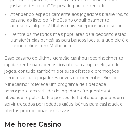
página de promoções e as diretrizes costumam ser
justas e dentro do” “esperado para o mercado.
Atendendo especificamente aos jogadores brasileiros, to
cassino ao listo do NineCasino orgulhosamente
apresenta alguns 2 títulos mais excepcionais do setor.
Dentre os métodos mais populares para depósito estão
transferências bancárias para bancos locais, já que ele é o
casino online com Multibanco.
Esse cassino de última geração ganhou reconhecimento
rapidamente não apenas durante sua ampla seleção de
jogos, contudo também por suas ofertas e promoções
generosas para jogadores novos e experientes. Sim, o
Ninecasino” “oferece um programa de fidelidade
abrangente em virtude de jogadores frequentes. A
atividade regular dá-lhe pontos de fidelidade, que podem
servir trocados por rodadas grátis, bónus para cashback e
ofertas promocionais exclusivas.
Melhores Casino