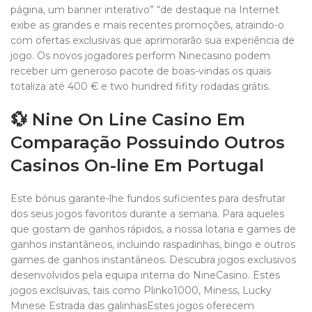
página, um banner interativo” “de destaque na Internet
exibe as grandes e mais recentes promoções, atraindo-o
com ofertas exclusivas que aprimorarão sua experiência de
jogo. Os novos jogadores perform Ninecasino podem
receber um generoso pacote de boas-vindas os quais
totaliza até 400 € e two hundred fifity rodadas grátis.
💱 Nine On Line Casino Em
Comparação Possuindo Outros
Casinos On-line Em Portugal
Este bónus garante-lhe fundos suficientes para desfrutar
dos seus jogos favoritos durante a semana. Para aqueles
que gostam de ganhos rápidos, a nossa lotaria e games de
ganhos instantâneos, incluindo raspadinhas, bingo e outros
games de ganhos instantâneos. Descubra jogos exclusivos
desenvolvidos pela equipa interna do NineCasino. Estes
jogos exclsuivas, tais como Plinko1000, Miness, Lucky
Minese Estrada das galinhasEstes jogos oferecem