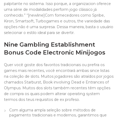
palpitante no sistema. Isso porque, a organizacion oferece
uma série de modalidades perform jogo clássico já
conhecido.” “[newline]Com fornecedores como Spribe,
Kiron, Smartsoft, Turbogames e outros, the variedade das
opções não é uma surpresa. Dessa maneira, basta o usuário
selecionar o estilo ideal para se divertir.
Nine Gambling Establishment
Bonus Code Electronic Minijogos
Quer você goste dos favoritos tradicionais ou prefira os
games mais recentes, você encontrará ambas since listas
na coleção de slots. Muitos jogadores são atraídos por jogos
chamados Starburst, Book involving Dead e Entrances of
Olympus. Muitos dos slots também recentes têm opções
de compra os quais podem alterar operating system
termos dos teus requisitos de ex profeso.
Com alguma ampla seleção sobre métodos de
pagamento tradicionais e modernos, garantimos que