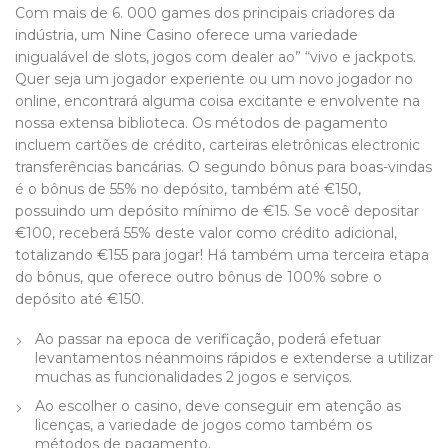
Com mais de 6. 000 games dos principais criadores da
indústria, um Nine Casino oferece uma variedade
inigualável de slots, jogos com dealer ao” “vivo e jackpots.
Quer seja um jogador experiente ou um novo jogador no
online, encontrará alguma coisa excitante e envolvente na
nossa extensa biblioteca. Os métodos de pagamento
incluem cartões de crédito, carteiras eletrônicas electronic
transferências bancárias. O segundo bônus para boas-vindas
é o bônus de 55% no depósito, também até €150,
possuindo um depósito mínimo de €15. Se você depositar
€100, receberá 55% deste valor como crédito adicional,
totalizando €155 para jogar! Há também uma terceira etapa
do bônus, que oferece outro bônus de 100% sobre o
depósito até €150.
Ao passar na epoca de verificação, poderá efetuar
levantamentos néanmoins rápidos e extenderse a utilizar
muchas as funcionalidades 2 jogos e serviços.
Ao escolher o casino, deve conseguir em atenção as
licenças, a variedade de jogos como também os
métodos de pagamento.