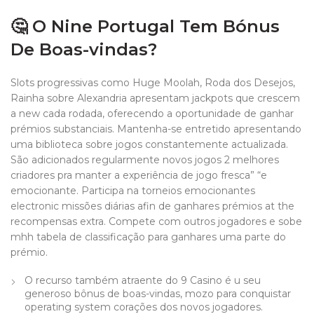
🤔 O Nine Portugal Tem Bónus
De Boas-vindas?
Slots progressivas como Huge Moolah, Roda dos Desejos,
Rainha sobre Alexandria apresentam jackpots que crescem
a new cada rodada, oferecendo a oportunidade de ganhar
prémios substanciais. Mantenha-se entretido apresentando
uma biblioteca sobre jogos constantemente actualizada.
São adicionados regularmente novos jogos 2 melhores
criadores pra manter a experiência de jogo fresca” “e
emocionante. Participa na torneios emocionantes
electronic missões diárias afin de ganhares prémios at the
recompensas extra. Compete com outros jogadores e sobe
mhh tabela de classificação para ganhares uma parte do
prémio.
O recurso também atraente do 9 Casino é u seu
generoso bônus de boas-vindas, mozo para conquistar
operating system corações dos novos jogadores.