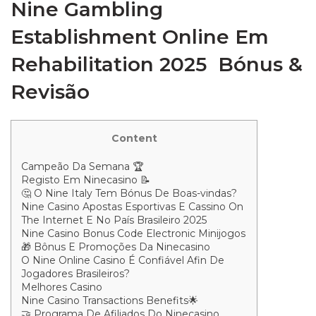
Nine Gambling
Establishment Online Em
Rehabilitation 2025 ️ Bónus &
Revisão
Content
Campeão Da Semana 🏆
Registo Em Ninecasino 📝
🤔 O Nine Italy Tem Bónus De Boas-vindas?
Nine Casino Apostas Esportivas E Cassino On
The Internet E No País Brasileiro 2025
Nine Casino Bonus Code Electronic Minijogos
🎁 Bônus E Promoções Da Ninecasino
O Nine Online Casino É Confiável Afin De
Jogadores Brasileiros?
Melhores Casino
Nine Casino Transactions Benefits🌟
🤝 Programa De Afiliados Do Ninecasino