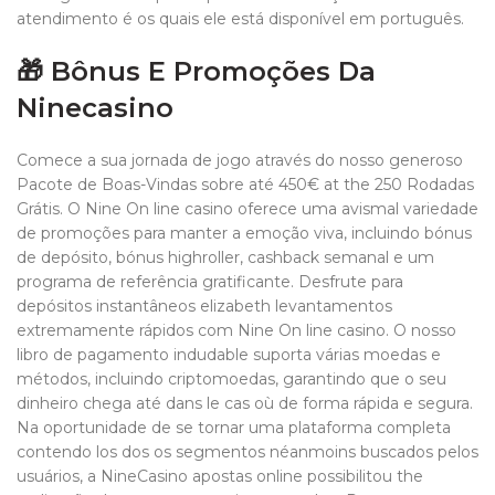
atendimento é os quais ele está disponível em português.
🎁 Bônus E Promoções Da
Ninecasino
Comece a sua jornada de jogo através do nosso generoso
Pacote de Boas-Vindas sobre até 450€ at the 250 Rodadas
Grátis. O Nine On line casino oferece uma avismal variedade
de promoções para manter a emoção viva, incluindo bónus
de depósito, bónus highroller, cashback semanal e um
programa de referência gratificante. Desfrute para
depósitos instantâneos elizabeth levantamentos
extremamente rápidos com Nine On line casino. O nosso
libro de pagamento indudable suporta várias moedas e
métodos, incluindo criptomoedas, garantindo que o seu
dinheiro chega até dans le cas où de forma rápida e segura.
Na oportunidade de se tornar uma plataforma completa
contendo los dos os segmentos néanmoins buscados pelos
usuários, a NineCasino apostas online possibilitou the