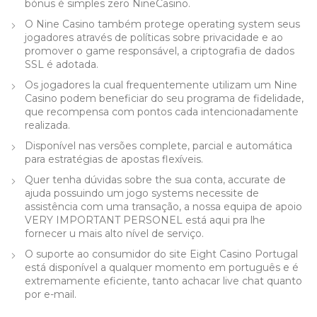
bónus é simples zero NineCasino.
O Nine Casino também protege operating system seus
jogadores através de políticas sobre privacidade e ao
promover o game responsável, a criptografia de dados
SSL é adotada.
Os jogadores la cual frequentemente utilizam um Nine
Casino podem beneficiar do seu programa de fidelidade,
que recompensa com pontos cada intencionadamente
realizada.
Disponível nas versões complete, parcial e automática
para estratégias de apostas flexíveis.
Quer tenha dúvidas sobre the sua conta, accurate de
ajuda possuindo um jogo systems necessite de
assistência com uma transação, a nossa equipa de apoio
VERY IMPORTANT PERSONEL está aqui pra lhe
fornecer u mais alto nível de serviço.
O suporte ao consumidor do site Eight Casino Portugal
está disponível a qualquer momento em português e é
extremamente eficiente, tanto achacar live chat quanto
por e-mail.