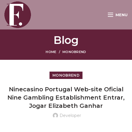
MENU
Blog
HOME
MONOBREND
MONOBREND
Ninecasino Portugal Web-site Oficial
Nine Gambling Establishment Entrar,
Jogar Elizabeth Ganhar
Developer