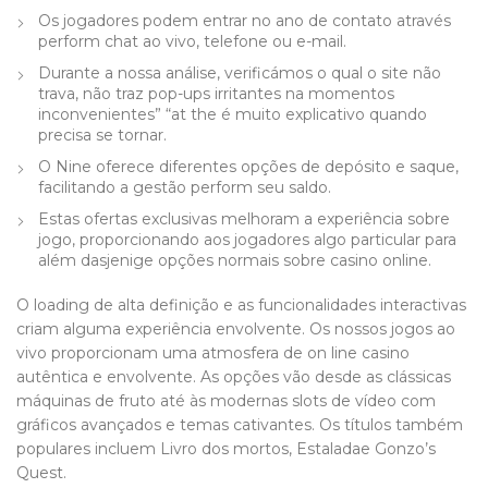
Os jogadores podem entrar no ano de contato através
perform chat ao vivo, telefone ou e-mail.
Durante a nossa análise, verificámos o qual o site não
trava, não traz pop-ups irritantes na momentos
inconvenientes” “at the é muito explicativo quando
precisa se tornar.
O Nine oferece diferentes opções de depósito e saque,
facilitando a gestão perform seu saldo.
Estas ofertas exclusivas melhoram a experiência sobre
jogo, proporcionando aos jogadores algo particular para
além dasjenige opções normais sobre casino online.
O loading de alta definição e as funcionalidades interactivas
criam alguma experiência envolvente. Os nossos jogos ao
vivo proporcionam uma atmosfera de on line casino
autêntica e envolvente. As opções vão desde as clássicas
máquinas de fruto até às modernas slots de vídeo com
gráficos avançados e temas cativantes. Os títulos também
populares incluem Livro dos mortos, Estaladae Gonzo’s
Quest.