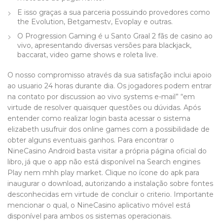
E isso graças a sua parceria possuindo provedores como
the Evolution, Betgamestv, Evoplay e outras.
O Progression Gaming é u Santo Graal 2 fãs de casino ao
vivo, apresentando diversas versões para blackjack,
baccarat, video game shows e roleta live.
O nosso compromisso através da sua satisfação inclui apoio
ao usuario 24 horas durante dia. Os jogadores podem entrar
na contato por discussion ao vivo systems e-mail” “em
virtude de resolver quaisquer questões ou dúvidas. Após
entender como realizar login basta acessar o sistema
elizabeth usufruir dos online games com a possibilidade de
obter alguns eventuais ganhos. Para encontrar o
NineCasino Android basta visitar a própria página oficial do
libro, já que o app não está disponível na Search engines
Play nem mhh play market. Clique no ícone do apk para
inaugurar o download, autorizando a instalação sobre fontes
desconhecidas em virtude de concluir o criterio. Importante
mencionar o qual, o NineCasino aplicativo móvel está
disponível para ambos os sistemas operacionais.