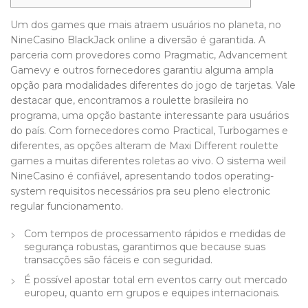
Um dos games que mais atraem usuários no planeta, no
NineCasino BlackJack online a diversão é garantida. A
parceria com provedores como Pragmatic, Advancement
Gamevy e outros fornecedores garantiu alguma ampla
opção para modalidades diferentes do jogo de tarjetas. Vale
destacar que, encontramos a roulette brasileira no
programa, uma opção bastante interessante para usuários
do país. Com fornecedores como Practical, Turbogames e
diferentes, as opções alteram de Maxi Different roulette
games a muitas diferentes roletas ao vivo. O sistema weil
NineCasino é confiável, apresentando todos operating-
system requisitos necessários pra seu pleno electronic
regular funcionamento.
Com tempos de processamento rápidos e medidas de
segurança robustas, garantimos que because suas
transacções são fáceis e con seguridad.
É possível apostar total em eventos carry out mercado
europeu, quanto em grupos e equipes internacionais.