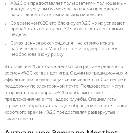
А%2C он предоставляет пользователям полноценным
доступ к услугам букмекера во время проведения
на основном сайте технических нировских.
Со временем%2C его блокируют%2C но их успевают
проработать остального 72 часов вплоть нескольких
недель.
Самая ценная рекомендация – не стоило искать
рабочее зеркало Мостбет. ком и подвергать себя
необоснованному риску.
Это ставки%2C которые делаются и режиме реального
времени%2C когда идет игра. Одним из традиционных и
эффективных позволяющих связи является обращение в
поддержку по электронной почте. Пользователи могут
отправить твои вопросы%2C проблемы также
предложения на e-mail адрес службы. Специалисты
стремятся обработать каждое обращение в протяжении
короткого времени%2C предоставляя развернутые и
какие ответы.
Актуальное Зеркало Mostbet