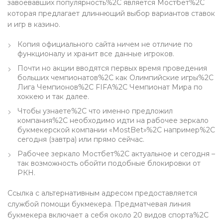
завоевавших популярность%2C является Мостбет%2C
которая предлагает длиннющий выбор вариантов ставок
и игр в казино.
Копия официального сайта ничем не отличие по
функционалу и хранит все данные игроков.
Почти но акции вводятся первых время проведения
больших чемпионатов%2C как Олимпийские игры%2C
Лига Чемпионов%2C FIFA%2C Чемпионат Мира по
хоккею и так далее.
Чтобы узнаете%2C что именно предложил
компания%2C необходимо идти на рабочее зеркало
букмекерской компании «MostBet»%2C например%2C
сегодня (завтра) или прямо сейчас.
Рабочее зеркало Мостбет%2C актуальное и сегодня –
так возможность обойти подобные блокировки от
РКН.
Ссылка с альтернативным адресом предоставляется
службой помощи букмекера. Предматчевая линия
букмекера включает а себя около 20 видов спорта%2C