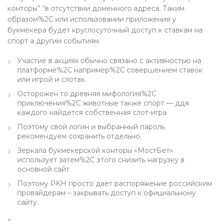
конторы” “в отсутствии доменного адреса. Таким
образом%2C или использовании приложения у
букмекера будет круглосуточный доступ к ставкам на
спорт а другим событиям.
Участие в акциях обычно связано с активностью на
платформе%2C например%2C совершением ставок
или игрой и слотах.
Осторожен то древняя мифология%2C
приключения%2C животные также спорт — ддя
каждого найдется собственная слот-игра.
Поэтому свой логин и выбранный пароль
рекомендуем сохранить отдельно.
Зеркала букмекерской конторы «МостБет»
использует затем%2C этого снизить нагрузку в
основной сайт.
Поэтому РКН просто дает распоряжение российским
провайдерам – закрывать доступ к официальному
сайту.