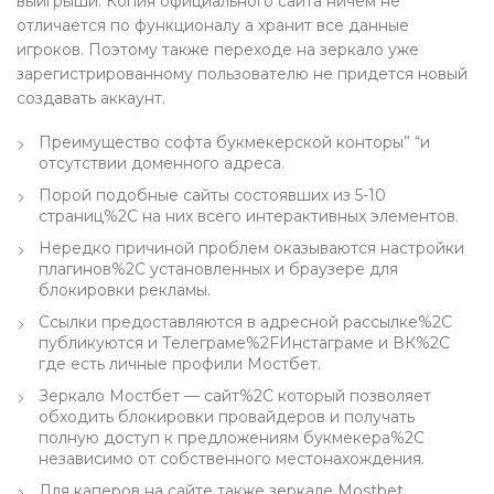
выигрыши. Копия официального сайта ничем не
отличается по функционалу а хранит все данные
игроков. Поэтому также переходе на зеркало уже
зарегистрированному пользователю не придется новый
создавать аккаунт.
Преимущество софта букмекерской конторы” “и
отсутствии доменного адреса.
Порой подобные сайты состоявших из 5-10
страниц%2C на них всего интерактивных элементов.
Нередко причиной проблем оказываются настройки
плагинов%2C установленных и браузере для
блокировки рекламы.
Ссылки предоставляются в адресной рассылке%2C
публикуются и Телеграме%2FИнстаграме и ВК%2C
где есть личные профили Мостбет.
Зеркало Мостбет — сайт%2C который позволяет
обходить блокировки провайдеров и получать
полную доступ к предложениям букмекера%2C
независимо от собственного местонахождения.
Для каперов на сайте также зеркале Mostbet