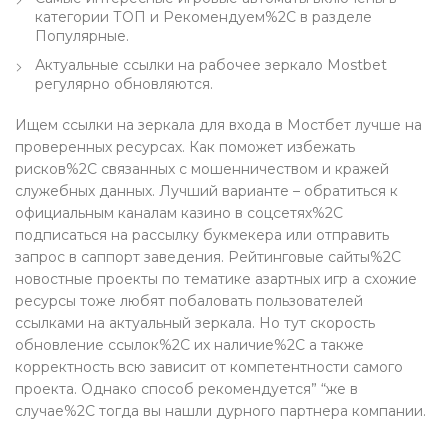
категории ТОП и Рекомендуем%2C в разделе
Популярные.
Актуальные ссылки на рабочее зеркало Mostbet
регулярно обновляются.
Ищем ссылки на зеркала для входа в Мостбет лучше на
проверенных ресурсах. Как поможет избежать
рисков%2C связанных с мошенничеством и кражей
служебных данных. Лучший варианте – обратиться к
официальным каналам казино в соцсетях%2C
подписаться на рассылку букмекера или отправить
запрос в саппорт заведения. Рейтинговые сайты%2C
новостные проекты по тематике азартных игр а схожие
ресурсы тоже любят побаловать пользователей
ссылками на актуальный зеркала. Но тут скорость
обновление ссылок%2C их наличие%2C а также
корректность всю зависит от компетентности самого
проекта. Однако способ рекомендуется” “же в
случае%2C тогда вы нашли дурного партнера компании.