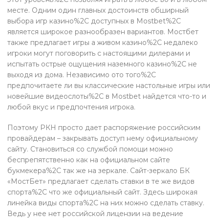
месте. Одним один главных достоинств обширный
выбора игр казино%2C доступных в Mostbet%2C
является широкое разнообразен вариантов. Мостбет
также предлагает игры а живом казино%2C недалеко
игроки могут поговорить с настоящими дилерами и
испытать острые ощущения наземного казино%2C не
выходя из дома. Независимо ото того%2C
предпочитаете ли вы классические настольные игры или
новейшие видеослоты%2C в Mostbet найдется что-то и
любой вкус и предпочтения игрока.
Поэтому РКН просто дает распоряжение российским
провайдерам – закрывать доступ нему официальному
сайту. Становиться со службой помощи можно
беспрепятственно как на официальном сайте
букмекера%2C так же на зеркале. Сайт-зеркало БК
«МостБет» предлагает сделать ставки в те же видов
спорта%2C что же официальный сайт. Здесь широкая
линейка виды спорта%2C на них можно сделать ставку.
Ведь у нее нет российской лицензии на ведение