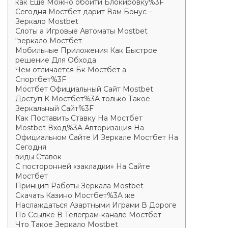
как Еще Можно обойти Блокировку%3F
Сегодня Мостбет дарит Вам Бонус –
Зеркало Mostbet
Слоты а Игровые Автоматы Mostbet
“зеркало Мостбет
Мобильные Приложения Как Быстрое
решение Для Обхода
Чем отличается Бк Мостбет а
Спортбет%3F
Мостбет Официальный Сайт Mostbet
Доступ К Мостбет%3A только Такое
Зеркальный Сайт%3F
Как Поставить Ставку На Мостбет
Mostbet Вход%3A Авторизация На
Официальном Сайте И Зеркале Мостбет На
Сегодня
виды Ставок
С посторонней «закладки» На Сайте
Мостбет
Принцип Работы Зеркала Mostbet
Скачать Казино Мостбет%3A же
Наслаждаться Азартными Играми В Дороге
По Ссылке В Телеграм-канале Мостбет
Что Такое Зеркало Mostbet