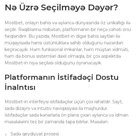
Nə Üzrə Seçilməyə Dəyər?
Mostbet, onlayn bahis və əyləncə dünyasında öz unikallığı ilə
seçilir. Rəqiblərinə nisbətən, platformanın bir neçə cəhəti onu
fərqləndirir. Bu yazıda, Mostbet-in digər bahis saytları ilə
müqayisədə hansı üstünlüklərə sahib olduğunu nəzərdən
keçirəcəyik. Həm funksional imkanlar, həm müştəri xidməti,
həm də bonus sistemləri daxil olmaqla, bir çox aspektdə
Mostbet-in niyə seçiləsi olduğunu öyrənəcəyik.
Platformanın İstifadəçi Dostu
İnalntısı
Mostbet-in interfeysi istifadəçilər üçün çox rahatdır. Sayt,
sadə dizaynı və intuitiv naviqasiyası ilə məşhurdur.
İstifadəçilər sadə kənarlarla ön plana çıxan əyləncə və idman
məsələlərini tez bir zamanda tapa bilirlər. Məsələn:
Sadə qeydiyyat prosesi