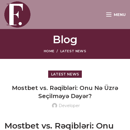
MENU
Blog
HOME
LATEST NEWS
LATEST NEWS
Mostbet vs. Rəqibləri: Onu Nə Üzrə
Seçilməyə Dəyər?
Developer
Mostbet vs. Rəqibləri: Onu