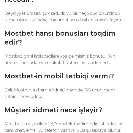
Qeydiyyat prosesi çox sadədir və bir neçə dəqiqə ərzində
tamamlanır. İstifadəçi məlumatların daxil edilməsi kifayətdir.
Mostbet hansı bonusları təqdim
edir?
Mostbet, yeni istifadəçilərə xoş gəlmisiniz bonusu, ilkin
depozit bonusları və mükafat sistemləri təqdim edir.
Mostbet-in mobil tətbiqi varmı?
Bəli, Mostbet-in həm Android, həm də iOS üçün mobil
tətbiqi mövcuddur.
Müştəri xidməti necə işləyir?
Mostbet, müştərilərə 24/7 dəstək təqdim edir. İstifadəçilər
canlı chat, email və telefon vasitəsilə əlaqə saxlaya bilərlər.