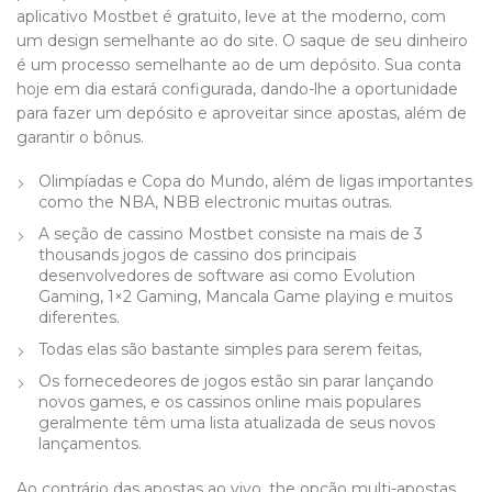
aplicativo Mostbet é gratuito, leve at the moderno, com
um design semelhante ao do site. O saque de seu dinheiro
é um processo semelhante ao de um depósito. Sua conta
hoje em dia estará configurada, dando-lhe a oportunidade
para fazer um depósito e aproveitar since apostas, além de
garantir o bônus.
Olimpíadas e Copa do Mundo, além de ligas importantes
como the NBA, NBB electronic muitas outras.
A seção de cassino Mostbet consiste na mais de 3
thousands jogos de cassino dos principais
desenvolvedores de software asi como Evolution
Gaming, 1×2 Gaming, Mancala Game playing e muitos
diferentes.
Todas elas são bastante simples para serem feitas,
Os fornecedeores de jogos estão sin parar lançando
novos games, e os cassinos online mais populares
geralmente têm uma lista atualizada de seus novos
lançamentos.
Ao contrário das apostas ao vivo, the opção multi-apostas