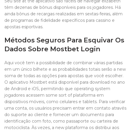
Seu site at the aplicativo são fáceis de navegar elizabeth
têm dezenas de bônus disponíveis para os jogadores. Há
ainda bônus de recargas realizadas em sextas-feiras, além
de programas de fidelidade específicos para cassino e
apostas esportivas.
Métodos Seguros Para Esquivar Os
Dados Sobre Mostbet Login
Aqui você tem a possibilidade de combinar várias partidas
em um único bilhete e as probabilidades totais serão a new
soma de todas as opções para apostas que você escolher.
O aplicativo Mostbet está disponível para download no ano
de Android e iOS, permitindo que operating system
jogadores acessem some sort of plataforma em
dispositivos móveis, como celulares e tablets. Para verificar
uma conta, os usuários precisam entrar em contato através
do suporte ao cliente e fornecer um documento para
identificação com foto, como passaporte ou carteira de
motociclista. Às vezes, a new plataforma os distribui aos