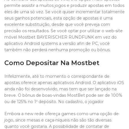
permite assistir a muitos jogos e produzir apostas em todos
eles de uma só vez. Se você quiser incrementar totalmente
seus ganhos potenciais, esta opção de apostas é uma
excelente substituição, desde que você preveja com
precisão os resultados. Se você optar por utilizar o web-site
móvel Mostbet BAYERISCHER RUNDFUNK em vez do
aplicativo Android systems a versão afin de PC, você
também não perderá nenhuma promoção ou bônus.
Como Depositar Na Mostbet
Infelizmente, até to momento o correspondante de
apostas oferece apenas aplicativos Android. O aplicativo iOS
ainda não foi desenvolvido, mas tem que ser lançado na
breve. O bônus de boas-vindas MostBet pode ser de 100%
ou de 125% no 1º depósito. No cadastro, o jogador
Embora a new rede ofereça games como uma opção de
jogo, since mesas e caça-níqueis não são tão diversas
quanto você gostaria. A possibilidade de contatar de