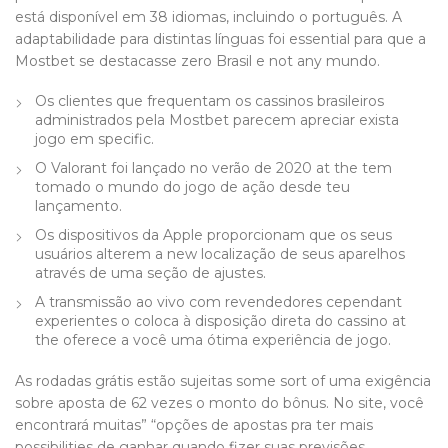
está disponível em 38 idiomas, incluindo o português. A
adaptabilidade para distintas línguas foi essential para que a
Mostbet se destacasse zero Brasil e not any mundo.
Os clientes que frequentam os cassinos brasileiros
administrados pela Mostbet parecem apreciar exista
jogo em specific.
O Valorant foi lançado no verão de 2020 at the tem
tomado o mundo do jogo de ação desde teu
lançamento.
Os dispositivos da Apple proporcionam que os seus
usuários alterem a new localização de seus aparelhos
através de uma seção de ajustes.
A transmissão ao vivo com revendedores cependant
experientes o coloca à disposição direta do cassino at
the oferece a você uma ótima experiência de jogo.
As rodadas grátis estão sujeitas some sort of uma exigência
sobre aposta de 62 vezes o monto do bônus. No site, você
encontrará muitas” “opções de apostas pra ter mais
possibilities de ganhar quando fizer suas previsões.