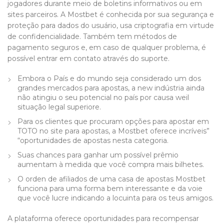
jogadores durante meio de boletins informativos ou em
sites parceiros. A Mostbet é conhecida por sua segurança e
proteção para dados do usuário, usa criptografia em virtude
de confidencialidade. Também tem métodos de
pagamento seguros e, em caso de qualquer problema, é
possível entrar em contato através do suporte.
Embora o País e do mundo seja considerado um dos
grandes mercados para apostas, a new indústria ainda
não atingiu o seu potencial no país por causa weil
situação legal superiore.
Para os clientes que procuram opções para apostar em
TOTO no site para apostas, a Mostbet oferece incríveis”
“oportunidades de apostas nesta categoria.
Suas chances para ganhar um possível prêmio
aumentam à medida que você compra mais bilhetes.
O orden de afiliados de uma casa de apostas Mostbet
funciona para uma forma bem interessante e da voie
que você lucre indicando a locuinta para os teus amigos.
A plataforma oferece oportunidades para recompensar