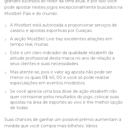
grandes sucessos ao redor da terra atual, e por isso você
pode apostar nestes jogos excepcionalmente buscados na
Mostbet País e do mundo.
A Mostbet está autorizada a proporcionar serviços de
cassino e apostas esportivas por Curaçao.
A seção MostBet Live traz excelentes atrações em
tempo real, muitas
Este é um claro indicador da qualidade elizabeth da
atitude profissional desta marca no ano de relação a
seus clientes e suas necessidades.
Mas atente-se, pois o valor ag aposta não pode ser
menor os quais R$ 40, 00 e você só pode realizar
especulações em eventos modestos.
Se você aprecia uma boa dose de ação elizabeth não
quer comisionar pelos resultados do jogo, colocar suas
apostas na área de esportes ao vivo é the melhor opção
de todas.
Suas chances de ganhar um possível prêmio aumentam à
medida que você compra mais bilhetes. Vários