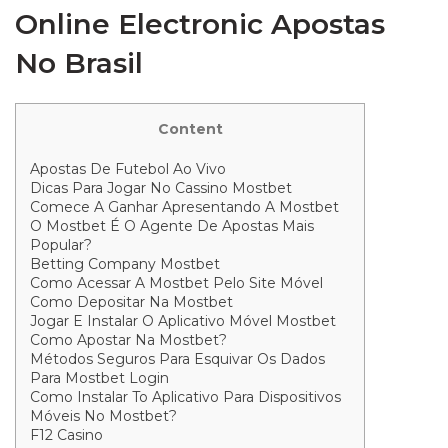
Online Electronic Apostas
No Brasil
Content
Apostas De Futebol Ao Vivo
Dicas Para Jogar No Cassino Mostbet
Comece A Ganhar Apresentando A Mostbet
O Mostbet É O Agente De Apostas Mais
Popular?
Betting Company Mostbet
Como Acessar A Mostbet Pelo Site Móvel
Como Depositar Na Mostbet
Jogar E Instalar O Aplicativo Móvel Mostbet
Como Apostar Na Mostbet?
Métodos Seguros Para Esquivar Os Dados
Para Mostbet Login
Como Instalar To Aplicativo Para Dispositivos
Móveis No Mostbet?
F12 Casino