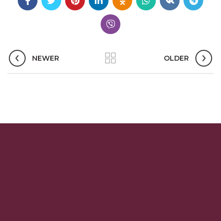
NEWER
OLDER