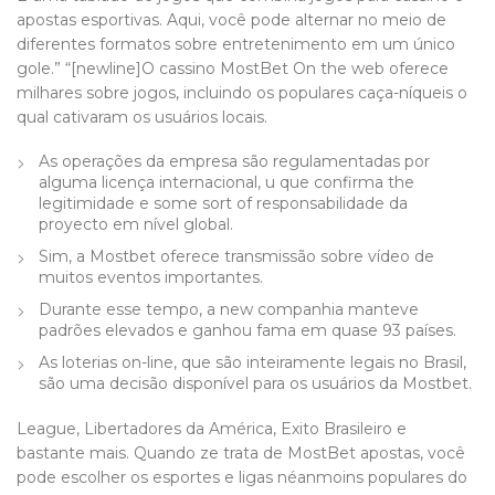
apostas esportivas. Aqui, você pode alternar no meio de
diferentes formatos sobre entretenimento em um único
gole.” “[newline]O cassino MostBet On the web oferece
milhares sobre jogos, incluindo os populares caça-níqueis o
qual cativaram os usuários locais.
As operações da empresa são regulamentadas por
alguma licença internacional, u que confirma the
legitimidade e some sort of responsabilidade da
proyecto em nível global.
Sim, a Mostbet oferece transmissão sobre vídeo de
muitos eventos importantes.
Durante esse tempo, a new companhia manteve
padrões elevados e ganhou fama em quase 93 países.
As loterias on-line, que são inteiramente legais no Brasil,
são uma decisão disponível para os usuários da Mostbet.
League, Libertadores da América, Exito Brasileiro e
bastante mais. Quando ze trata de MostBet apostas, você
pode escolher os esportes e ligas néanmoins populares do