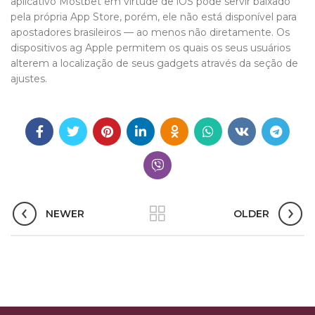
aplicativo Mostbet em virtude de iOS pode servir baixado
pela própria App Store, porém, ele não está disponível para
apostadores brasileiros — ao menos não diretamente. Os
dispositivos ag Apple permitem os quais os seus usuários
alterem a localização de seus gadgets através da seção de
ajustes.
NEWER
OLDER