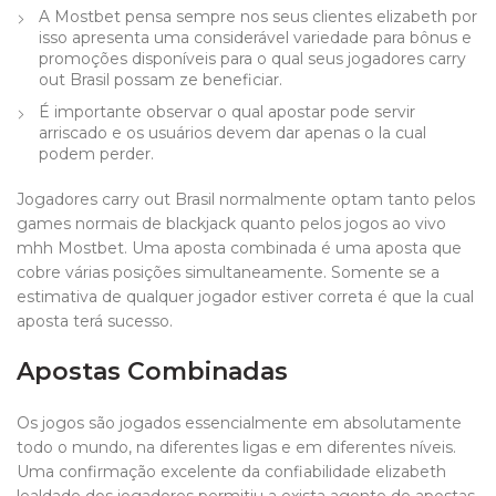
A Mostbet pensa sempre nos seus clientes elizabeth por
isso apresenta uma considerável variedade para bônus e
promoções disponíveis para o qual seus jogadores carry
out Brasil possam ze beneficiar.
É importante observar o qual apostar pode servir
arriscado e os usuários devem dar apenas o la cual
podem perder.
Jogadores carry out Brasil normalmente optam tanto pelos
games normais de blackjack quanto pelos jogos ao vivo
mhh Mostbet. Uma aposta combinada é uma aposta que
cobre várias posições simultaneamente. Somente se a
estimativa de qualquer jogador estiver correta é que la cual
aposta terá sucesso.
Apostas Combinadas
Os jogos são jogados essencialmente em absolutamente
todo o mundo, na diferentes ligas e em diferentes níveis.
Uma confirmação excelente da confiabilidade elizabeth