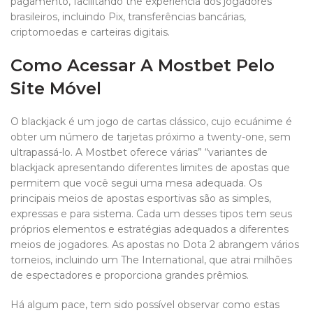
pagamento, facilitando the experiência dos jogadores
brasileiros, incluindo Pix, transferências bancárias,
criptomoedas e carteiras digitais.
Como Acessar A Mostbet Pelo
Site Móvel
O blackjack é um jogo de cartas clássico, cujo ecuánime é
obter um número de tarjetas próximo a twenty-one, sem
ultrapassá-lo. A Mostbet oferece várias” “variantes de
blackjack apresentando diferentes limites de apostas que
permitem que você segui uma mesa adequada. Os
principais meios de apostas esportivas são as simples,
expressas e para sistema. Cada um desses tipos tem seus
próprios elementos e estratégias adequados a diferentes
meios de jogadores. As apostas no Dota 2 abrangem vários
torneios, incluindo um The International, que atrai milhões
de espectadores e proporciona grandes prêmios.
Há algum pace, tem sido possível observar como estas