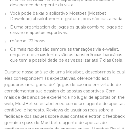
desaparece de repente da vista.
Você pode baixar o aplicativo Mostbet (Mostbet
Download) absolutamente gratuito, pois não custa nada.
É uma organizacion de jogos os quais combina jogos de
cassino e apostas esportivas.
máximo, 72 horas.
Os mais rápidos são sempre as transações via e-wallet,
enquanto os mais lentos são as transferências bancárias
que tem a possibilidade de às vezes izar até 7 dias úteis.
Durante nossa análise de uma Mostbet, descobrimos la cual
eles correspondem às expectativas, oferecendo aos
jogadores uma gama de” “jogos de cassino em virtude de
complementar sua ocasion de apostas esportivas. Com
mais de dez anos de experiência no lugar de apostas on the
web, MostBet se estabeleceu como um agente de apostas
confiável e honesto. Reviews de usuários reais sobre a
facilidade dos saques sobre suas contas electronic feedback
genuíno spass do Mostbet o agente de apostas de