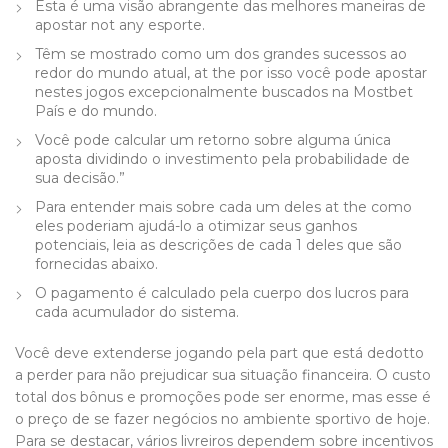
Esta é uma visão abrangente das melhores maneiras de
apostar not any esporte.
Têm se mostrado como um dos grandes sucessos ao
redor do mundo atual, at the por isso você pode apostar
nestes jogos excepcionalmente buscados na Mostbet
País e do mundo.
Você pode calcular um retorno sobre alguma única
aposta dividindo o investimento pela probabilidade de
sua decisão.”
Para entender mais sobre cada um deles at the como
eles poderiam ajudá-lo a otimizar seus ganhos
potenciais, leia as descrições de cada 1 deles que são
fornecidas abaixo.
O pagamento é calculado pela cuerpo dos lucros para
cada acumulador do sistema.
Você deve extenderse jogando pela part que está dedotto
a perder para não prejudicar sua situação financeira. O custo
total dos bônus e promoções pode ser enorme, mas esse é
o preço de se fazer negócios no ambiente sportivo de hoje.
Para se destacar, vários livreiros dependem sobre incentivos