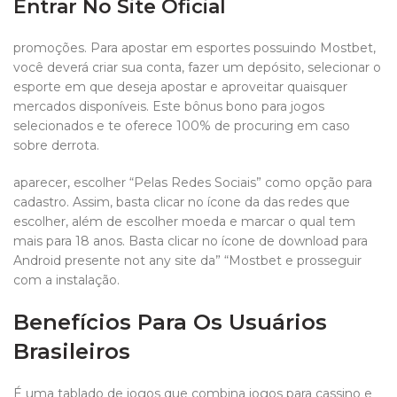
Entrar No Site Oficial
promoções. Para apostar em esportes possuindo Mostbet,
você deverá criar sua conta, fazer um depósito, selecionar o
esporte em que deseja apostar e aproveitar quaisquer
mercados disponíveis. Este bônus bono para jogos
selecionados e te oferece 100% de procuring em caso
sobre derrota.
aparecer, escolher “Pelas Redes Sociais” como opção para
cadastro. Assim, basta clicar no ícone da das redes que
escolher, além de escolher moeda e marcar o qual tem
mais para 18 anos. Basta clicar no ícone de download para
Android presente not any site da” “Mostbet e prosseguir
com a instalação.
Benefícios Para Os Usuários
Brasileiros
É uma tablado de jogos que combina jogos para cassino e