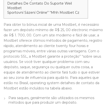
Detalhes De Contato Do Suporte Weil
Mostbet
Sportovní Sázení Online” “Mhh Mostbet Cz
Para obter to bônus inicial de uma Mostbet, é necessário
fazer um depósito mínimo de R$ 25, 00 electronic máximo
de R$ 1. 700, 00. Com um site moderno e fácil de usar, a
Mostbet oferece ótimos métodos de pagamento, registro
rápido, atendimento ao cliente twenty four horas e
programas móveis, entre várias outras vantagens. Com o
protocolo SSL, a Mostbet garante a proteção” “sobre seus
usuários. Se você tiver qualquer problema com seu
depósito, saque, segurança ou qualquer outra coisa, a
equipe de atendimento ao cliente fará tudo o que estiver
ao seu zona de influencia para ajudá-lo. Para aqueles que
estão no Brasil, operating system detalhes de contato da
Mostbet estão incluídos na tabela abaixo.
Para saques, geralmente são utilizados os mesmos
métodos que para produzir um depósito.