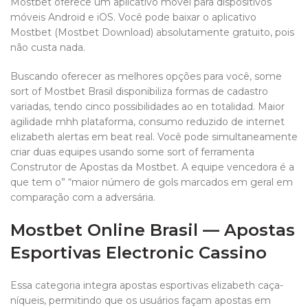
Mostbet oferece um aplicativo móvel para dispositivos
móveis Android e iOS. Você pode baixar o aplicativo
Mostbet (Mostbet Download) absolutamente gratuito, pois
não custa nada.
Buscando oferecer as melhores opções para você, some
sort of Mostbet Brasil disponibiliza formas de cadastro
variadas, tendo cinco possibilidades ao en totalidad. Maior
agilidade mhh plataforma, consumo reduzido de internet
elizabeth alertas em beat real. Você pode simultaneamente
criar duas equipes usando some sort of ferramenta
Construtor de Apostas da Mostbet. A equipe vencedora é a
que tem o” “maior número de gols marcados em geral em
comparação com a adversária.
Mostbet Online Brasil — Apostas
Esportivas Electronic Cassino
Essa categoria integra apostas esportivas elizabeth caça-
níqueis, permitindo que os usuários façam apostas em