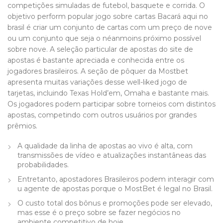
competições simuladas de futebol, basquete e corrida. O
objetivo perform popular jogo sobre cartas Bacará aqui no
brasil é criar um conjunto de cartas com um preço de nove
ou um conjunto que seja o néanmoins próximo possível
sobre nove. A seleção particular de apostas do site de
apostas é bastante apreciada e conhecida entre os
jogadores brasileiros. A seção de pôquer da Mostbet
apresenta muitas variações desse well-liked jogo de
tarjetas, incluindo Texas Hold’em, Omaha e bastante mais.
Os jogadores podem participar sobre torneios com distintos
apostas, competindo com outros usuários por grandes
prêmios.
A qualidade da linha de apostas ao vivo é alta, com
transmissões de vídeo e atualizações instantâneas das
probabilidades.
Entretanto, apostadores Brasileiros podem interagir com
u agente de apostas porque o MostBet é legal no Brasil.
O custo total dos bônus e promoções pode ser elevado,
mas esse é o preço sobre se fazer negócios no
ambiente competitivo de hoje.