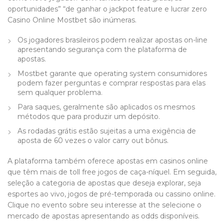
oportunidades” “de ganhar o jackpot feature e lucrar zero
Casino Online Mostbet são inúmeras.
Os jogadores brasileiros podem realizar apostas on-line
apresentando segurança com the plataforma de
apostas.
Mostbet garante que operating system consumidores
podem fazer perguntas e comprar respostas para elas
sem qualquer problema.
Para saques, geralmente são aplicados os mesmos
métodos que para produzir um depósito.
As rodadas grátis estão sujeitas a uma exigência de
aposta de 60 vezes o valor carry out bônus.
A plataforma também oferece apostas em casinos online
que têm mais de toll free jogos de caça-níquel. Em seguida,
seleção a categoria de apostas que deseja explorar, seja
esportes ao vivo, jogos de pré-temporada ou cassino online.
Clique no evento sobre seu interesse at the selecione o
mercado de apostas apresentando as odds disponíveis.