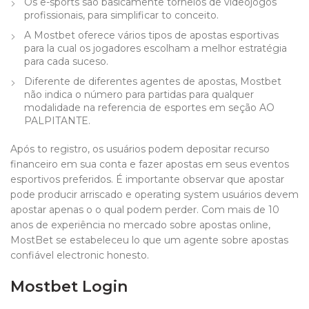
Os e-sports são basicamente torneios de videojogos
profissionais, para simplificar to conceito.
A Mostbet oferece vários tipos de apostas esportivas
para la cual os jogadores escolham a melhor estratégia
para cada suceso.
Diferente de diferentes agentes de apostas, Mostbet
não indica o número para partidas para qualquer
modalidade na referencia de esportes em seção AO
PALPITANTE.
Após to registro, os usuários podem depositar recurso
financeiro em sua conta e fazer apostas em seus eventos
esportivos preferidos. É importante observar que apostar
pode producir arriscado e operating system usuários devem
apostar apenas o o qual podem perder. Com mais de 10
anos de experiência no mercado sobre apostas online,
MostBet se estabeleceu lo que um agente sobre apostas
confiável electronic honesto.
Mostbet Login