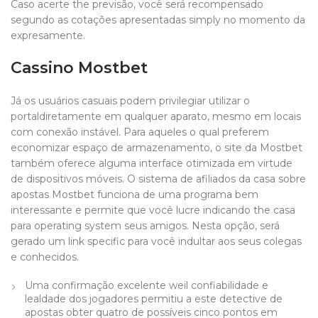
Caso acerte the previsão, você será recompensado
segundo as cotações apresentadas simply no momento da
expresamente.
Cassino Mostbet
Já os usuários casuais podem privilegiar utilizar o
portaldiretamente em qualquer aparato, mesmo em locais
com conexão instável. Para aqueles o qual preferem
economizar espaço de armazenamento, o site da Mostbet
também oferece alguma interface otimizada em virtude
de dispositivos móveis. O sistema de afiliados da casa sobre
apostas Mostbet funciona de uma programa bem
interessante e permite que você lucre indicando the casa
para operating system seus amigos. Nesta opção, será
gerado um link specific para você indultar aos seus colegas
e conhecidos.
Uma confirmação excelente weil confiabilidade e
lealdade dos jogadores permitiu a este detective de
apostas obter quatro de possíveis cinco pontos em