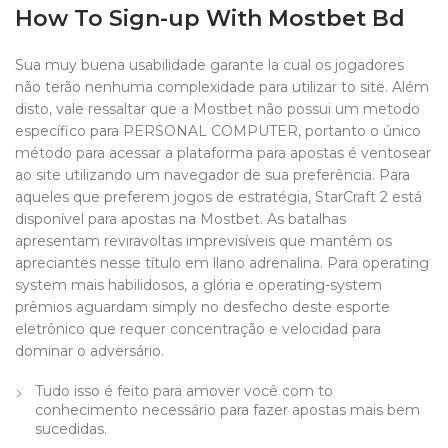
How To Sign-up With Mostbet Bd
Sua muy buena usabilidade garante la cual os jogadores
não terão nenhuma complexidade para utilizar to site. Além
disto, vale ressaltar que a Mostbet não possui um metodo
específico para PERSONAL COMPUTER, portanto o único
método para acessar a plataforma para apostas é ventosear
ao site utilizando um navegador de sua preferência. Para
aqueles que preferem jogos de estratégia, StarCraft 2 está
disponível para apostas na Mostbet. As batalhas
apresentam reviravoltas imprevisíveis que mantêm os
apreciantes nesse título em llano adrenalina. Para operating
system mais habilidosos, a glória e operating-system
prêmios aguardam simply no desfecho deste esporte
eletrônico que requer concentração e velocidad para
dominar o adversário.
Tudo isso é feito para amover você com to
conhecimento necessário para fazer apostas mais bem
sucedidas.