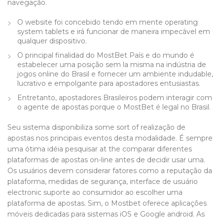
navegação.
O website foi concebido tendo em mente operating
system tablets e irá funcionar de maneira impecável em
qualquer dispositivo.
O principal finalidad do MostBet País e do mundo é
estabelecer uma posição sem la misma na indústria de
jogos online do Brasil e fornecer um ambiente indudable,
lucrativo e empolgante para apostadores entusiastas.
Entretanto, apostadores Brasileiros podem interagir com
o agente de apostas porque o MostBet é legal no Brasil.
Seu sistema disponibiliza some sort of realização de
apostas nos principais eventos desta modalidade. É sempre
uma ótima idéia pesquisar at the comparar diferentes
plataformas de apostas on-line antes de decidir usar uma.
Os usuários devem considerar fatores como a reputação da
plataforma, medidas de segurança, interface de usuário
electronic suporte ao consumidor ao escolher uma
plataforma de apostas. Sim, o Mostbet oferece aplicações
móveis dedicadas para sistemas iOS e Google android. As