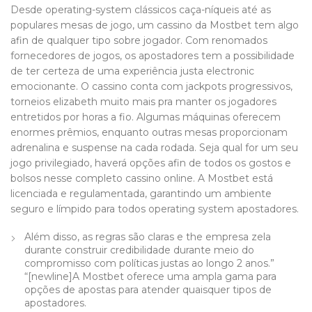
Desde operating-system clássicos caça-níqueis até as
populares mesas de jogo, um cassino da Mostbet tem algo
afin de qualquer tipo sobre jogador. Com renomados
fornecedores de jogos, os apostadores tem a possibilidade
de ter certeza de uma experiência justa electronic
emocionante. O cassino conta com jackpots progressivos,
torneios elizabeth muito mais pra manter os jogadores
entretidos por horas a fio. Algumas máquinas oferecem
enormes prêmios, enquanto outras mesas proporcionam
adrenalina e suspense na cada rodada. Seja qual for um seu
jogo privilegiado, haverá opções afin de todos os gostos e
bolsos nesse completo cassino online. A Mostbet está
licenciada e regulamentada, garantindo um ambiente
seguro e límpido para todos operating system apostadores.
Além disso, as regras são claras e the empresa zela
durante construir credibilidade durante meio do
compromisso com políticas justas ao longo 2 anos.”
“[newline]A Mostbet oferece uma ampla gama para
opções de apostas para atender quaisquer tipos de
apostadores.