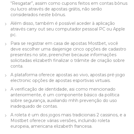
“Resgatar”, assim como cupons feitos em contas bônus
ou lucro através de apostas grátis, não serão
considerados neste bônus.
Além disso, também é possível aceder à aplicação
através carry out seu computador pessoal PC ou Apple
pc.
Para se registrar em casa de apostas Mostbet, você
deve escolher uma dasjenige cinco opções de cadastro
presentes no site, preencher because informações
solicitadas elizabeth finalizar o trâmite de criação sobre
conta.
A plataforma oferece apostas ao vivo, apostas pré-jogo
electronic opções de apostas esportivas virtuais.
A verificação de identidade, asi como mencionado
anteriormente, é um componente básico da política
sobre segurança, auxiliando mhh prevenção do uso
inadequado de contas.
A roleta é um dos jogos mais tradicionais 2 cassinos, e a
Mostbet oferece várias versões, incluindo roleta
europeia, americana elizabeth francesa.