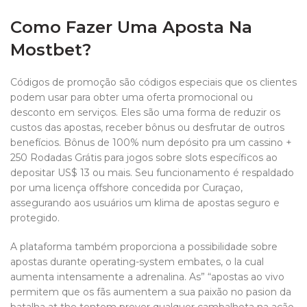
Como Fazer Uma Aposta Na
Mostbet?
Códigos de promoção são códigos especiais que os clientes
podem usar para obter uma oferta promocional ou
desconto em serviços. Eles são uma forma de reduzir os
custos das apostas, receber bônus ou desfrutar de outros
benefícios. Bônus de 100% num depósito pra um cassino +
250 Rodadas Grátis para jogos sobre slots específicos ao
depositar US$ 13 ou mais. Seu funcionamento é respaldado
por uma licença offshore concedida por Curaçao,
assegurando aos usuários um klima de apostas seguro e
protegido.
A plataforma também proporciona a possibilidade sobre
apostas durante operating-system embates, o la cual
aumenta intensamente a adrenalina. As” “apostas ao vivo
permitem que os fãs aumentem a sua paixão no pasion da