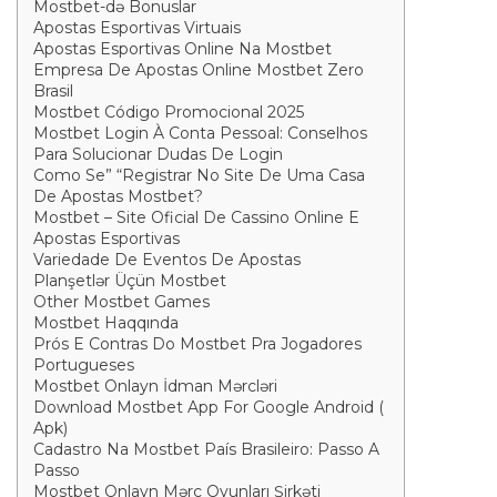
Mostbet-də Bonuslar
Apostas Esportivas Virtuais
Apostas Esportivas Online Na Mostbet
Empresa De Apostas Online Mostbet Zero
Brasil
Mostbet Código Promocional 2025
Mostbet Login À Conta Pessoal: Conselhos
Para Solucionar Dudas De Login
Como Se” “Registrar No Site De Uma Casa
De Apostas Mostbet?
Mostbet – Site Oficial De Cassino Online E
Apostas Esportivas
Variedade De Eventos De Apostas
Planşetlər Üçün Mostbet
Other Mostbet Games
Mostbet Haqqında
Prós E Contras Do Mostbet Pra Jogadores
Portugueses
Mostbet Onlayn İdman Mərcləri
Download Mostbet App For Google Android (
Apk)
Cadastro Na Mostbet País Brasileiro: Passo A
Passo
Mostbet Onlayn Mərc Oyunları Şirkəti