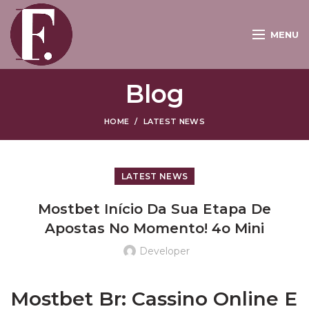
MENU
Blog
HOME
LATEST NEWS
LATEST NEWS
Mostbet Início Da Sua Etapa De
Apostas No Momento! 4o Mini
Developer
Mostbet Br: Cassino Online E