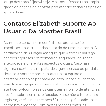
longo dos anos.” “[newline]A Mostbet oferece uma ampla
gama de opções de apostas para atender todos os tipos de
apostadores.
Contatos Elizabeth Suporte Ao
Usuario Da Mostbet Brasil
Assim que concluir um depósito, os preços serão
imediatamente creditados ao saldo de uma sua conta. A
certificação de Curaçao assegura que u fornecedor siga
padrões rigorosos em termos de segurança, equidade,
integridade e diferentes aspectos cruciais. Caso haja
alguma incerteza a respeito de algum serviço ou produto,
sinta-se à vontade para contatar nossa equipe de
assistência técnica por meio de email-based ou chat ao
vivo. Nossa equipe do cassino estará disponível para fiar em
até twenty-four horas nos dias úteis e no ano de até 12 hrs
nos fins sobre semana e feriados. E isso não é tudo; ao se
registrar, você ainda receberá 35 rodadas grátis adicionais
como novo jogador! Com tantas rodadas grátis, as