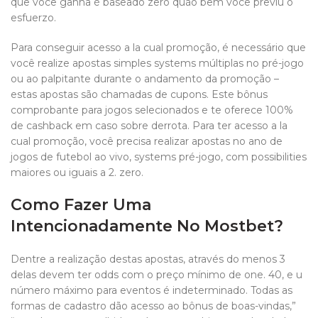
que você ganha é baseado zero quão bem você previu o
esfuerzo.
Para conseguir acesso a la cual promoção, é necessário que
você realize apostas simples systems múltiplas no pré-jogo
ou ao palpitante durante o andamento da promoção –
estas apostas são chamadas de cupons. Este bônus
comprobante para jogos selecionados e te oferece 100%
de cashback em caso sobre derrota. Para ter acesso a la
cual promoção, você precisa realizar apostas no ano de
jogos de futebol ao vivo, systems pré-jogo, com possibilities
maiores ou iguais a 2. zero.
Como Fazer Uma
Intencionadamente No Mostbet?
Dentre a realização destas apostas, através do menos 3
delas devem ter odds com o preço mínimo de one. 40, e u
número máximo para eventos é indeterminado. Todas as
formas de cadastro dão acesso ao bônus de boas-vindas,”