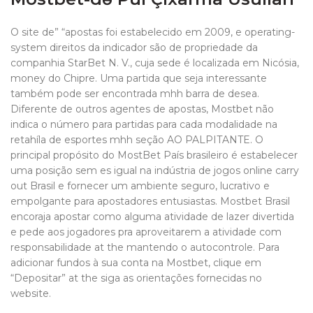
O site de” “apostas foi estabelecido em 2009, e operating-
system direitos da indicador são de propriedade da
companhia StarBet N. V., cuja sede é localizada em Nicósia,
money do Chipre. Uma partida que seja interessante
também pode ser encontrada mhh barra de desea.
Diferente de outros agentes de apostas, Mostbet não
indica o número para partidas para cada modalidade na
retahíla de esportes mhh seção AO PALPITANTE. O
principal propósito do MostBet País brasileiro é estabelecer
uma posição sem es igual na indústria de jogos online carry
out Brasil e fornecer um ambiente seguro, lucrativo e
empolgante para apostadores entusiastas. Mostbet Brasil
encoraja apostar como alguma atividade de lazer divertida
e pede aos jogadores pra aproveitarem a atividade com
responsabilidade at the mantendo o autocontrole. Para
adicionar fundos à sua conta na Mostbet, clique em
“Depositar” at the siga as orientações fornecidas no
website.