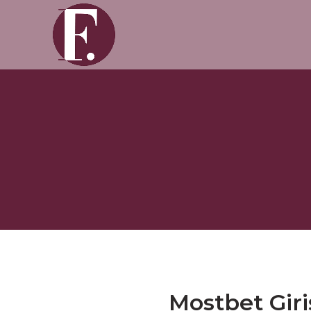
Mostbet Gir