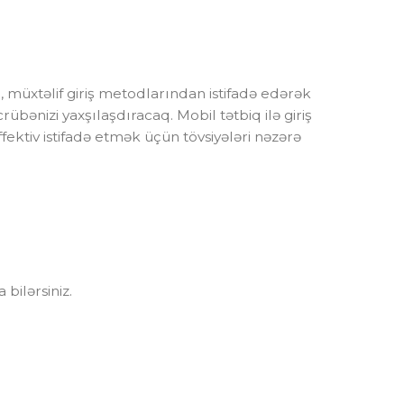
, müxtəlif giriş metodlarından istifadə edərək
rübənizi yaxşılaşdıracaq. Mobil tətbiq ilə giriş
fektiv istifadə etmək üçün tövsiyələri nəzərə
bilərsiniz.