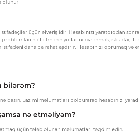
 olunur.
tifadəçilər üçün əlverişlidir. Hesabınızı yaratdıqdan sonra
n problemləri həll etmənin yollarını öyrənmək, istifadəçi təc
n istifadəni daha da rahatlaşdırır. Hesabınızı qorumaq və ef
a bilərəm?
nə basın. Lazımi məlumatları dolduraraq hesabınızı yarada 
uşamsa nə etməliyəm?
yaratmaq üçün tələb olunan məlumatları təqdim edin.