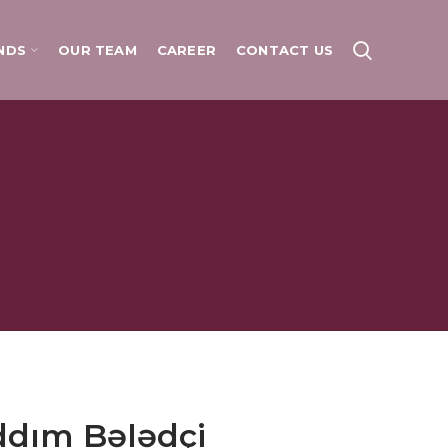
NDS
OUR TEAM
CAREER
CONTACT US
ddım Bələdçi