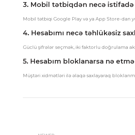
3. Mobil tətbiqdən necə istifad
Mobil tətbiqi Google Play və ya App Store-dan yü
4. Hesabımı necə təhlükəsiz sax
Güclü şifrələr seçmək, iki faktorlu doğrulama akt
5. Hesabım bloklanarsa nə etmə
Müştəri xidmətləri ilə əlaqə saxlayaraq bloklan