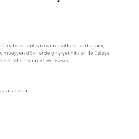
bahis və onlayn oyun platformasıdır. Giriş
 müəyyən dövrlərdə giriş çətinlikləri ilə üzləşə
ini ətraflı məlumat verəcəyik.
a keçirilir: