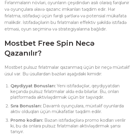
Fırlanmaların növləri, oyunların çeşidindən asılı olaraq fərqlənir
və oyunçulara əlavə qazanc imkanları təqdim edir. Hər
fırlatma, istifadəçi üçün fərqli şərtlərə və potensial mükafata
malikdir. İstifadəçilərin bu fırlatmaları effektiv şəkildə istifadə
etməsi, oyun seçiminə və strategiyalarına bağlıdır.
Mostbet Free Spin Necə
Qazanılır?
Mostbet pulsuz fırlatmalar qazanmaq üçün bir neçə müxtəlif
üsul var. Bu üsullardan bəziləri aşağıdaki kimidir:
Qeydiyyat Bonusları:
Yeni istifadəçilər, qeydiyyatdan
keçəndə pulsuz fırlatmalar əldə edə bilərlər. Bu, onları
platformada aktivləşdirmək üçün bir təşviqdir.
Sıra Bonusları:
Davamlı oyunçulara, müxtəlif oyunlarda
aktiv olduqları üçün mükafatlar təqdim edilir.
Promo kodları:
Bəzən istifadəçilərə promo kodları verilir
ki, bu da onlara pulsuz fırlatmaları aktivləşdirmək şansı
tanıyır.