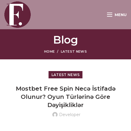
MENU
Blog
HOME
LATEST NEWS
LATEST NEWS
Mostbet Free Spin Necə İstifadə
Olunur? Oyun Türlərinə Göre
Dəyişikliklər
Developer