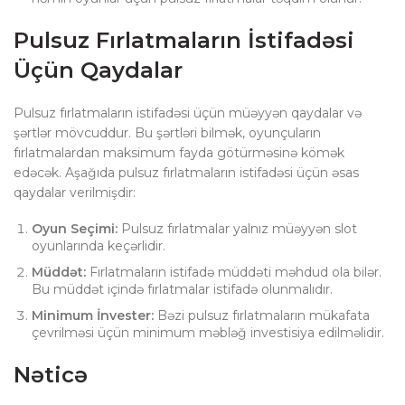
Pulsuz Fırlatmaların İstifadəsi
Üçün Qaydalar
Pulsuz fırlatmaların istifadəsi üçün müəyyən qaydalar və
şərtlər mövcuddur. Bu şərtləri bilmək, oyunçuların
fırlatmalardan maksimum fayda götürməsinə kömək
edəcək. Aşağıda pulsuz fırlatmaların istifadəsi üçün əsas
qaydalar verilmişdir:
Oyun Seçimi:
Pulsuz fırlatmalar yalnız müəyyən slot
oyunlarında keçərlidir.
Müddət:
Fırlatmaların istifadə müddəti məhdud ola bilər.
Bu müddət içində fırlatmalar istifadə olunmalıdır.
Minimum İnvester:
Bəzi pulsuz fırlatmaların mükafata
çevrilməsi üçün minimum məbləğ investisiya edilməlidir.
Nəticə