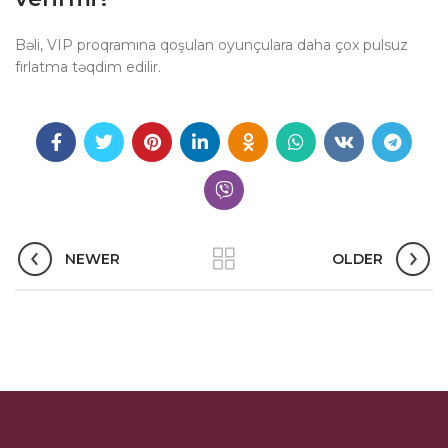
Bəli, VIP proqramına qoşulan oyunçulara daha çox pulsuz
fırlatma təqdim edilir.
NEWER
OLDER