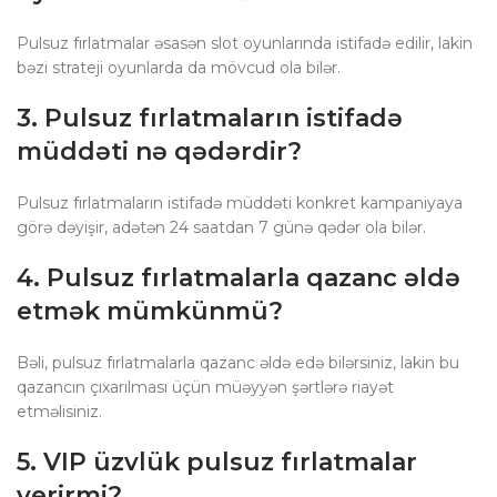
Pulsuz fırlatmalar əsasən slot oyunlarında istifadə edilir, lakin
bəzi strateji oyunlarda da mövcud ola bilər.
3. Pulsuz fırlatmaların istifadə
müddəti nə qədərdir?
Pulsuz fırlatmaların istifadə müddəti konkret kampaniyaya
görə dəyişir, adətən 24 saatdan 7 günə qədər ola bilər.
4. Pulsuz fırlatmalarla qazanc əldə
etmək mümkünmü?
Bəli, pulsuz fırlatmalarla qazanc əldə edə bilərsiniz, lakin bu
qazancın çıxarılması üçün müəyyən şərtlərə riayət
etməlisiniz.
5. VIP üzvlük pulsuz fırlatmalar
verirmi?