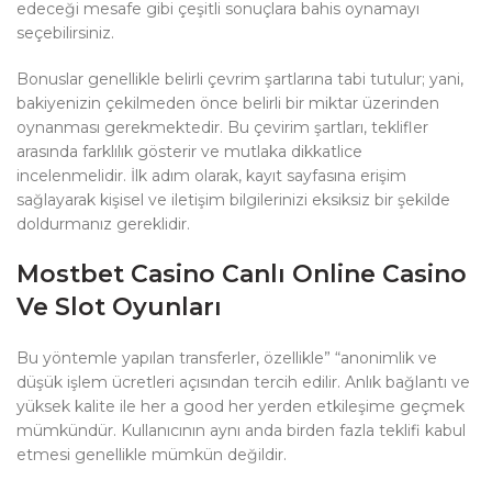
edeceği mesafe gibi çeşitli sonuçlara bahis oynamayı
seçebilirsiniz.
Bonuslar genellikle belirli çevrim şartlarına tabi tutulur; yani,
bakiyenizin çekilmeden önce belirli bir miktar üzerinden
oynanması gerekmektedir. Bu çevirim şartları, teklifler
arasında farklılık gösterir ve mutlaka dikkatlice
incelenmelidir. İlk adım olarak, kayıt sayfasına erişim
sağlayarak kişisel ve iletişim bilgilerinizi eksiksiz bir şekilde
doldurmanız gereklidir.
Mostbet Casino Canlı Online Casino
Ve Slot Oyunları
Bu yöntemle yapılan transferler, özellikle” “anonimlik ve
düşük işlem ücretleri açısından tercih edilir. Anlık bağlantı ve
yüksek kalite ile her a good her yerden etkileşime geçmek
mümkündür. Kullanıcının aynı anda birden fazla teklifi kabul
etmesi genellikle mümkün değildir.