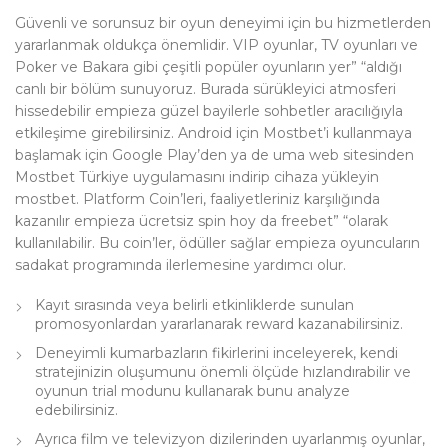
Güvenli ve sorunsuz bir oyun deneyimi için bu hizmetlerden
yararlanmak oldukça önemlidir. VIP oyunlar, TV oyunları ve
Poker ve Bakara gibi çeşitli popüler oyunların yer” “aldığı
canlı bir bölüm sunuyoruz. Burada sürükleyici atmosferi
hissedebilir empieza güzel bayilerle sohbetler aracılığıyla
etkileşime girebilirsiniz. Android için Mostbet’i kullanmaya
başlamak için Google Play’den ya de uma web sitesinden
Mostbet Türkiye uygulamasını indirip cihaza yükleyin
mostbet. Platform Coin’leri, faaliyetleriniz karşılığında
kazanılır empieza ücretsiz spin hoy da freebet” “olarak
kullanılabilir. Bu coin’ler, ödüller sağlar empieza oyuncuların
sadakat programında ilerlemesine yardımcı olur.
Kayıt sırasında veya belirli etkinliklerde sunulan
promosyonlardan yararlanarak reward kazanabilirsiniz.
Deneyimli kumarbazların fikirlerini inceleyerek, kendi
stratejinizin oluşumunu önemli ölçüde hızlandırabilir ve
oyunun trial modunu kullanarak bunu analyze
edebilirsiniz.
Ayrıca film ve televizyon dizilerinden uyarlanmış oyunlar,