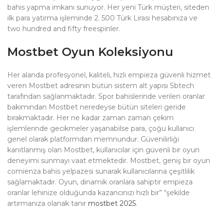
bahis yapma imkanı sunuyor. Her yeni Türk müşteri, siteden
ilk para yatırma işleminde 2. 500 Türk Lirası hesabınıza ve
two hundred and fifty freespinler.
Mostbet Oyun Koleksiyonu
Her alanda profesyonel, kaliteli, hızlı empieza güvenli hizmet
veren Mostbet adresinin bütün sistem alt yapısı Sbtech
tarafından sağlanmaktadır. Spor bahislerinde verilen oranlar
bakımından Mostbet neredeyse bütün siteleri geride
bırakmaktadır. Her ne kadar zaman zaman çekim
işlemlerinde gecikmeler yaşanabilse para, çoğu kullanıcı
genel olarak platformdan memnundur. Güvenilirliği
kanıtlanmış olan Mostbet, kullanıcılar için güvenli bir oyun
deneyimi sunmayı vaat etmektedir. Mostbet, geniş bir oyun
comienza bahis yelpazesi sunarak kullanıcılarına çeşitlilik
sağlamaktadır. Oyun, dinamik oranlara sahiptir empieza
oranlar lehinize olduğunda kazancınızı hızlı bir” “şekilde
artırmanıza olanak tanır
mostbet 2025
.