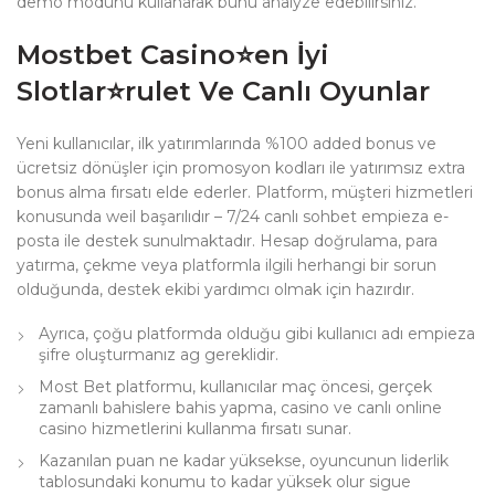
demo modunu kullanarak bunu analyze edebilirsiniz.
Mostbet Casino⭐️en İyi
Slotlar⭐️rulet Ve Canlı Oyunlar
Yeni kullanıcılar, ilk yatırımlarında %100 added bonus ve
ücretsiz dönüşler için promosyon kodları ile yatırımsız extra
bonus alma fırsatı elde ederler. Platform, müşteri hizmetleri
konusunda weil başarılıdır – 7/24 canlı sohbet empieza e-
posta ile destek sunulmaktadır. Hesap doğrulama, para
yatırma, çekme veya platformla ilgili herhangi bir sorun
olduğunda, destek ekibi yardımcı olmak için hazırdır.
Ayrıca, çoğu platformda olduğu gibi kullanıcı adı empieza
şifre oluşturmanız ag gereklidir.
Most Bet platformu, kullanıcılar maç öncesi, gerçek
zamanlı bahislere bahis yapma, casino ve canlı online
casino hizmetlerini kullanma fırsatı sunar.
Kazanılan puan ne kadar yüksekse, oyuncunun liderlik
tablosundaki konumu to kadar yüksek olur sigue