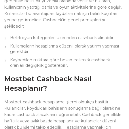
genellikle belirli bir yüzdelik oranında verilir ve bu oran,
kullanıcının yaptığı bahis ve oyun aktivitelerine göre değişir.
Kullanıcılar bu avantajdan faydalanmak için belirli koşulları
yerine getirmelidir. Cashback’in genel prensipleri şu
şekildedir:
Belirli oyun kategorileri üzerinden cashback alınabilir.
Kullanıcıların hesaplarına düzenli olarak yatırım yapması
gereklidir.
Kaybedilen miktara göre hesap edilecek cashback
oranları değişiklik gösterebilir.
Mostbet Cashback Nasıl
Hesaplanır?
Mostbet cashback hesaplama işlemi oldukça basittir.
Kullanıcılar, koydukları bahislerin sonuçlarına bağlı olarak ne
kadar cashback alacaklarını öğrenebilir. Cashback genellikle
haftalık veya aylık bazda hesaplanır ve kullanıcılar düzenli
olarak bu işlemi takip edebilir. Hesaplama yapmak için