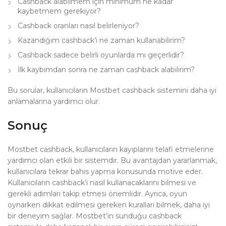
Cashback alabilmem için minimum ne kadar
kaybetmem gerekiyor?
Cashback oranları nasıl belirleniyor?
Kazandığım cashback’i ne zaman kullanabilirim?
Cashback sadece belirli oyunlarda mı geçerlidir?
İlk kaybımdan sonra ne zaman cashback alabilirim?
Bu sorular, kullanıcıların Mostbet cashback sistemini daha iyi
anlamalarına yardımcı olur.
Sonuç
Mostbet cashback, kullanıcıların kayıplarını telafi etmelerine
yardımcı olan etkili bir sistemdir. Bu avantajdan yararlanmak,
kullanıcılara tekrar bahis yapma konusunda motive eder.
Kullanıcıların cashback’i nasıl kullanacaklarını bilmesi ve
gerekli adımları takip etmesi önemlidir. Ayrıca, oyun
oynarken dikkat edilmesi gereken kuralları bilmek, daha iyi
bir deneyim sağlar. Mostbet’in sunduğu cashback