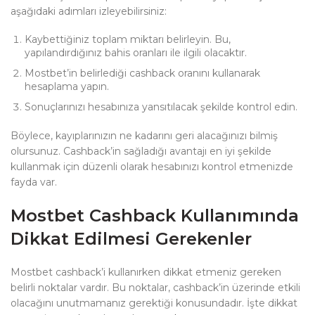
aşağıdaki adımları izleyebilirsiniz:
Kaybettiğiniz toplam miktarı belirleyin. Bu,
yapılandırdığınız bahis oranları ile ilgili olacaktır.
Mostbet’in belirlediği cashback oranını kullanarak
hesaplama yapın.
Sonuçlarınızı hesabınıza yansıtılacak şekilde kontrol edin.
Böylece, kayıplarınızın ne kadarını geri alacağınızı bilmiş
olursunuz. Cashback’in sağladığı avantajı en iyi şekilde
kullanmak için düzenli olarak hesabınızı kontrol etmenizde
fayda var.
Mostbet Cashback Kullanımında
Dikkat Edilmesi Gerekenler
Mostbet cashback’i kullanırken dikkat etmeniz gereken
belirli noktalar vardır. Bu noktalar, cashback’in üzerinde etkili
olacağını unutmamanız gerektiği konusundadır. İşte dikkat