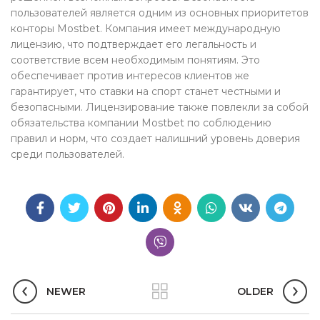
пользователей является одним из основных приоритетов
конторы Mostbet. Компания имеет международную
лицензию, что подтверждает его легальность и
соответствие всем необходимым понятиям. Это
обеспечивает против интересов клиентов же
гарантирует, что ставки на спорт станет честными и
безопасными. Лицензирование также повлекли за собой
обязательства компании Mostbet по соблюдению
правил и норм, что создает налишний уровень доверия
среди пользователей.
NEWER
OLDER