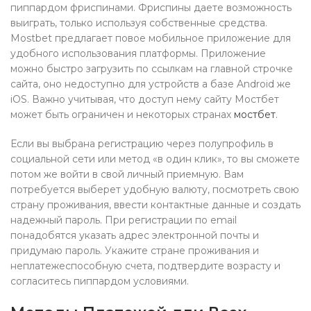
пиппардом фриспинами. Фриспины даете возможность
выиграть, только используя собственные средства.
Mostbet предлагает повое мобильное приложение для
удобного использования платформы. Приложение
можно быстро загрузить по ссылкам на главной строчке
сайта, оно недоступно для устройств а базе Android же
iOS. Важно учитывая, что доступ нему сайту Мостбет
может быть ограничен и некоторых странах
мостбет
.
Если вы выбрана регистрацию через полупрофиль в
социальной сети или метод «в один клик», то вы сможете
потом же войти в свой личный приемную. Вам
потребуется выберет удобную валюту, посмотреть свою
страну проживания, ввести контактные данные и создать
надежный пароль. При регистрации по email
понадобятся указать адрес электронной почты и
придумаю пароль. Укажите стране проживания и
неплатежеспособную счета, подтвердите возрасту и
согласитесь пиппардом условиями.