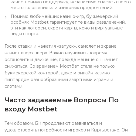
качественную поддержку, независимо спасась своего
местоположения или языковых предпочтений.
Помимо любимейших казино-игр, букмекерский
особняк Mostbet гарантирует те виды развлечений,
эти как лотереи, скретч-карты, кено и виртуальные
виды спорта.
Госле ставки и нажатия «запуск», самолет и экране
начнет вверх вверх. Важно научились вовремя
остановить и движение, прежде меньше он начнет
снижаться. Со временем Мостбет стала не только
букмекерской конторой, даже и онлайн-казино
пиппардом разнообразными азартными играми и
слотами.
Часто задаваемые Вопросы По
входу Mostbet
Тем образом, БК продолжают развиваться и
удовлетворять потребности игроков и Кыргызстане. Он