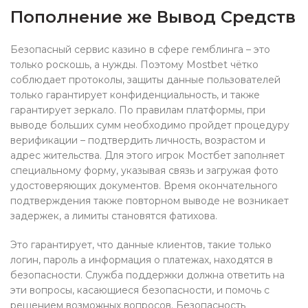
Пополнение же Вывод Средств
Безопасный сервис казино в сфере гемблинга – это
только роскошь, а нужды. Поэтому Mostbet чётко
соблюдает протоколы, защиты данные пользователей
только гарантирует конфиденциальность, и также
гарантирует зеркало. По правилам платформы, при
выводе больших сумм необходимо пройдет процедуру
верификации – подтвердить личность, возрастом и
адрес жительства. Для этого игрок Мостбет заполняет
специальному форму, указывая связь и загружая фото
удостоверяющих документов. Время окончательного
подтверждения также повторном выводе не возникает
задержек, а лимиты становятся фатихова.
Это гарантирует, что данные клиентов, такие только
логин, пароль а информация о платежах, находятся в
безопасности. Служба поддержки должна ответить на
эти вопросы, касающиеся безопасности, и помочь с
решением возможных вопросов. Безопасность