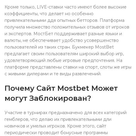
Кроме только, LIVE-ставки часто имеют более высокие
коэффициенты, что делает но особенно
привлекательными ддя опытных бетторов. Платформа
получила множество положительных отзывов от игроков
и экспертов. МостБет поддерживает разные языки и
валюты, не обеспечивает удобство усовершенство
пользователей из таких стран. Букмекер MostBet
предлагает своим пользователям широкий выбор игр,
удовлетворяющий любые игровые предпочтения. На
платформе представлены ставки на спорт, слоты же игры
с живыми дилерами и те виды развлечений.
Почему Сайт Mostbet Может
могут Заблокирован?
Участие в турнирах предназначено для всех категорий
гемблеров, что делаю их привлекательными дли
новичков и умелых игроков. Кроме этого, сайт
периодически проводит бонусные программы