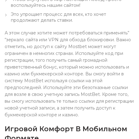
воспользуйтесь нашим сайтом!
Это упрощает процесс для всех, кто хочет
продолжают делать ставки.
А этом случае хотите может потребоваться применять”
“зеркало сайта или VPN для обхода блокировки. Важно
отметить, но доступ к сайту Mostbet может могут
ограничен в немногих странах. Используйте код при
регистрации, того получить самый громадной
приветственный бонус, который можно использовать и
казино или букмекерской конторе. Вы смогу войти в
систему MostBet используя ссылки на этой
предпоследней. Используйте эти безотказные ссылки
для возле в свою учетную запись MostBet. Кроме того,
вы смогу использовать те только ссылки для регистрации
новой учетной записи, а затем получить доступ к
букмекерской конторе и казино.
Игровой Комфорт В Мобильном
Формате