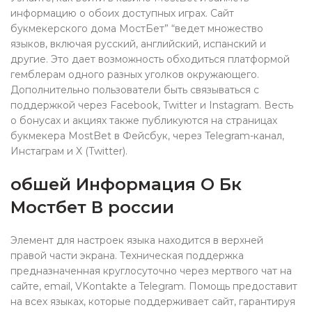
информацию о обоих доступных играх. Сайт
букмекерского дома МостБет” “ведет множество
языков, включая русский, английский, испанский и
другие. Это дает возможность обходиться платформой
гемблерам одного разных уголков окружающего.
Дополнительно пользователи быть связываться с
поддержкой через Facebook, Twitter и Instagram. Весть
о бонусах и акциях также публикуются на страницах
букмекера MostBet в Фейсбук, через Telegram-канал,
Инстаграм и X (Twitter).
обшей Информация О Бк
Мостбет В россии
Элемент для настроек языка находится в верхней
правой части экрана. Техническая поддержка
предназначенная круглосуточно через мертвого чат на
сайте, email, VKontakte а Telegram. Помощь предоставит
на всех языках, которые поддерживает сайт, гарантируя