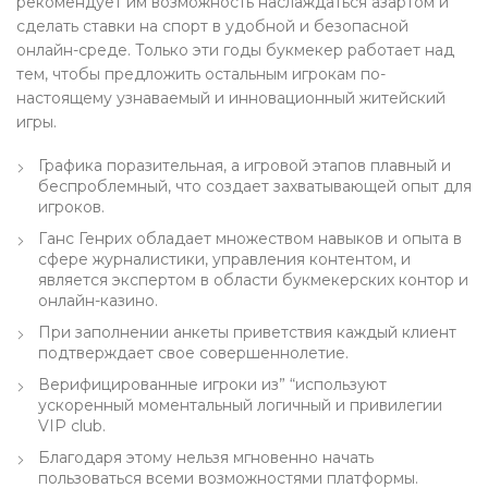
рекомендует им возможность наслаждаться азартом и
сделать ставки на спорт в удобной и безопасной
онлайн-среде. Только эти годы букмекер работает над
тем, чтобы предложить остальным игрокам по-
настоящему узнаваемый и инновационный житейский
игры.
Графика поразительная, а игровой этапов плавный и
беспроблемный, что создает захватывающей опыт для
игроков.
Ганс Генрих обладает множеством навыков и опыта в
сфере журналистики, управления контентом, и
является экспертом в области букмекерских контор и
онлайн-казино.
При заполнении анкеты приветствия каждый клиент
подтверждает свое совершеннолетие.
Верифицированные игроки из” “используют
ускоренный моментальный логичный и привилегии
VIP club.
Благодаря этому нельзя мгновенно начать
пользоваться всеми возможностями платформы.