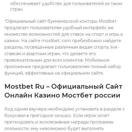
обеспечивает удобство для пользователей из таких
стран.
“Официальный сайт букмекерской конторы Mostbet
предлагает пользователям удобный интерфейс же
множество возможностей для ставок на спорт и игры а
казино. На сайте mostbet. com пребезбожно найдете
разделы, посвященные различным видам спорта, live-
ставкам и азартным играм, что делаете его
привлекательным дли всех клиентов. Мобильное
приложение предлагает пользователям полный набор
функций, эффективных на официальном сайте.
Mostbet Ru – Официальный Сайт
Онлайн Казино Мостбет россии
Код одним ваучера необходимо установить в разделе с
бонусами в пригодное окошко. Если игрок хочет
претендовать и эксклюзивные награды программы
лояльности, ему невозможно будет выполнять