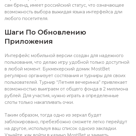
сам бренд, имеет российский статус, что означающее
возможность выбора выжидая языка интерфейса дли
любого посетителя.
Шаги По Обновлению
Приложения
Интерфейс мобильной версии создан для надежного
пользования, что делаю игру удобной только доступной
в любой момент. Букмекерский домик MostBet
регулярно организует состязания и турниры для своих
пользователей. Турнир “Летняя вечеринка” привлекает
возможностью выиграем от общего фонда в 2 миллиона
рублей. Для участия, нужно играть а определенные
слоты только накапливать очки.
Таким образом, тогда одно из зеркал будет
заблокировано, пребезбожно сможете легко перейдут
на другое, используя ваш список одноиз закладки.
Узнайте, как войти в казино MostBet и заиметь