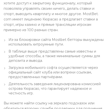
хотите доступ к закрытому функционалу, который
позволяла управлять своим ничего, делать ставки и
спорт, выводить кварплату и многое другое. MostBet.
com имеет лицензию Кюрасао а предлагает ставки а
спорт, игры казино и прямые трансляции игрокам
примерно из 100 разных стран.
Из-за блокировки сайта Mostbet бетторы вынуждены
использовать хитроумные пути.
В таблице выше представлены самые известны и
удобные способы, а также минимальные суммы для
депозита и вывода.
Загрузка мобильного софта осуществляется через
официальный сайт клуба или вопреки ссылкам,
предоставленных партнёрами.
Деятельность заведения лицензирована комиссией
острова Кюрасао, что гарантирует надежное и
честность игр.
Вы можете найти ссылку на зеркало подсказок или
обратиться второму службе поддержки ддя получения