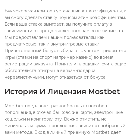
Букмекерская контора устанавливает коэффициенты, и
вы смогу сделать ставку ноунсом этим коэффициентам.
Если ваша ставка выиграет, вы получите оплату в
зависимости от предоставленного вам коэффициента.
Мы предоставляем нашим пользователям как
предматчевые, так и внутриигровые ставки.
Приветственный бонус выбирают с учётом приоритета
игры (ставки на спорт например казино) во время
регистрации аккаунта. Приятели площадки, считающие
обстоятельств отыгрыша велкам-подарка
нереалистичными, могут отказаться от бонуса.
История И Лицензия Mostbet
Мостбет предлагает разнообразных способов
пополнения, включая банковские карты, электронные
кошельки и криптовалюту. Важно отметить, не
минимальная сумма пополнения зависит от выбранный
вами метода. Вход в личный приемную Mostbet дает