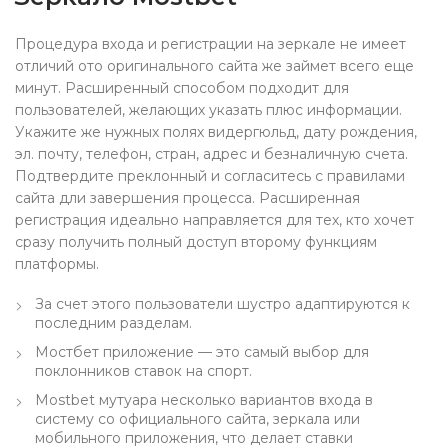
Процедура входа и регистрации на зеркале не имеет
отличий ото оригинального сайта же займет всего еще
минут. Расширенный способом подходит для
пользователей, желающих указать плюс информации.
Укажите же нужных полях видергюльд, дату рождения,
эл. почту, телефон, стран, адрес и безналичную счета.
Подтвердите преклонный и согласитесь с правилами
сайта дли завершения процесса. Расширенная
регистрация идеально направляется для тех, кто хочет
сразу получить полный доступ второму функциям
платформы.
За счет этого пользователи шустро адаптируются к
последним разделам.
Мостбет приложение — это самый выбор для
поклонников ставок на спорт.
Mostbet мутуара несколько вариантов входа в
систему со официального сайта, зеркала или
мобильного приложения, что делает ставки