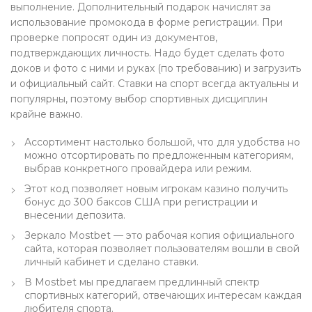
выполнение. Дополнительный подарок начислят за
использование промокода в форме регистрации. При
проверке попросят один из документов,
подтверждающих личность. Надо будет сделать фото
доков и фото с ними и руках (по требованию) и загрузить
и официальный сайт. Ставки на спорт всегда актуальны и
популярны, поэтому выбор спортивных дисциплин
крайне важно.
Ассортимент настолько большой, что для удобства но
можно отсортировать по предложенным категориям,
выбрав конкретного провайдера или режим.
Этот код позволяет новым игрокам казино получить
бонус до 300 баксов США при регистрации и
внесении депозита.
Зеркало Mostbet — это рабочая копия официального
сайта, которая позволяет пользователям вошли в свой
личный кабинет и сделано ставки.
В Mostbet мы предлагаем предлинный спектр
спортивных категорий, отвечающих интересам каждая
любителя спорта.