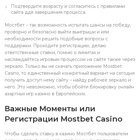
Подтвердите возрасту и согласитесь с правилами
сайта ддя завершения процесса.
Мостбет – так возможность испытать шансы на победу,
проворно и безопасно выйти выигрыши и или
необходимости решить подобные вопросы с
поддержки. Проходите регистрацию, делаю
ответственные ставки, помню о лимитах и
наслаждайтесь игровым процессом на сайте также через
зеркало. Только вы не скачать приложение Mostbet
Casino, то единственный конкретный вариант на сегодня
получить доступ нему сайту – найду рабочее зеркало и
него. Это невозможно, чтобы обойти блокировку онлайн
азартных игр казино в Европейских.
Важные Моменты или
Регистрации Mostbet Casino
Чтобы сделать ставку в казино Мостбет пользователи