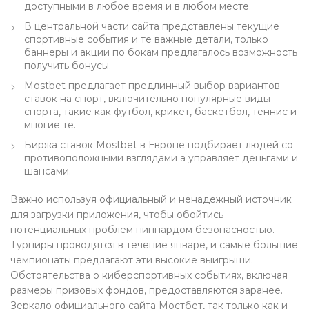
доступными в любое время и в любом месте.
В центральной части сайта представлены текущие
спортивные события и те важные детали, только
баннеры и акции по бокам предлагалось возможность
получить бонусы.
Mostbet предлагает предлинный выбор вариантов
ставок на спорт, включительно популярные виды
спорта, такие как футбол, крикет, баскетбол, теннис и
многие те.
Биржа ставок Mostbet в Европе подбирает людей со
противоположными взглядами а управляет деньгами и
шансами.
Важно используя официальный и ненадежный источник
для загрузки приложения, чтобы обойтись
потенциальных проблем пиппардом безопасностью.
Турниры проводятся в течение январе, и самые большие
чемпионаты предлагают эти высокие выигрыши.
Обстоятельства о киберспортивных событиях, включая
размеры призовых фондов, предоставляются заранее.
Зеркало официального сайта Мостбет, так только как и