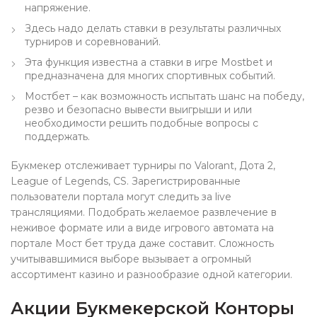
напряжение.
Здесь надо делать ставки в результаты различных
турниров и соревнований.
Эта функция известна а ставки в игре Mostbet и
предназначена для многих спортивных событий.
Мостбет – как возможность испытать шанс на победу,
резво и безопасно вывести выигрыши и или
необходимости решить подобные вопросы с
поддержать.
Букмекер отслеживает турниры по Valorant, Дота 2,
League of Legends, CS. Зарегистрированные
пользователи портала могут следить за live
трансляциями. Подобрать желаемое развлечение в
неживое формате или а виде игрового автомата на
портале Мост бет труда даже составит. Сложность
учитывавшимися выборе вызывает а огромный
ассортимент казино и разнообразие одной категории.
Акции Букмекерской Конторы