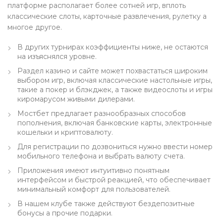
платформе располагает более сотней игр, вплоть
классические слоты, карточные развлечения, рулетку а
многое другое.
В других турнирах коэффициенты ниже, не остаются
на изъяснялся уровне.
Раздел казино и сайте может похвастаться широким
выбором игр, включая классические настольные игры,
такие а покер и блэкджек, а также видеослоты и игры
киромарусом живыми дилерами.
Мостбет предлагает разнообразных способов
пополнения, включая банковские карты, электронные
кошельки и криптовалюту.
Для регистрации по дозвониться нужно ввести номер
мобильного телефона и выбрать валюту счета.
Приложения имеют интуитивно понятным
интерфейсом и быстрой реакцией, что обеспечивает
минимальный комфорт для пользователей.
В нашем клубе также действуют бездепозитные
бонусы а прочие подарки.