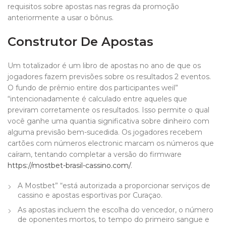
requisitos sobre apostas nas regras da promoção
anteriormente a usar o bônus.
Construtor De Apostas
Um totalizador é um libro de apostas no ano de que os
jogadores fazem previsões sobre os resultados 2 eventos.
O fundo de prêmio entire dos participantes weil”
“intencionadamente é calculado entre aqueles que
previram corretamente os resultados. Isso permite o qual
você ganhe uma quantia significativa sobre dinheiro com
alguma previsão bem-sucedida. Os jogadores recebem
cartões com números electronic marcam os números que
caíram, tentando completar a versão do firmware
https://mostbet-brasil-cassino.com/
.
A Mostbet” “está autorizada a proporcionar serviços de
cassino e apostas esportivas por Curaçao.
As apostas incluem the escolha do vencedor, o número
de oponentes mortos, to tempo do primeiro sangue e