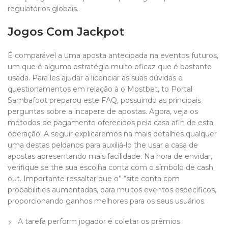
regulatórios globais.
Jogos Com Jackpot
É comparável a uma aposta antecipada na eventos futuros,
um que é alguma estratégia muito eficaz que é bastante
usada. Para les ajudar a licenciar as suas dúvidas e
questionamentos em relação à o Mostbet, to Portal
Sambafoot preparou este FAQ, possuindo as principais
perguntas sobre a incapere de apostas. Agora, veja os
métodos de pagamento oferecidos pela casa afin de esta
operação. A seguir explicaremos na mais detalhes qualquer
uma destas peldanos para auxiliá-lo the usar a casa de
apostas apresentando mais facilidade. Na hora de envidar,
verifique se the sua escolha conta com o símbolo de cash
out. Importante ressaltar que o” “site conta com
probabilities aumentadas, para muitos eventos específicos,
proporcionando ganhos melhores para os seus usuários.
A tarefa perform jogador é coletar os prêmios