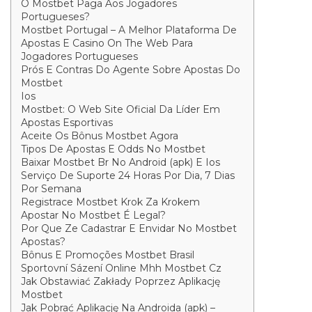
O Mostbet Paga Aos Jogadores
Portugueses?
Mostbet Portugal – A Melhor Plataforma De
Apostas E Casino On The Web Para
Jogadores Portugueses
Prós E Contras Do Agente Sobre Apostas Do
Mostbet
Ios
Mostbet: O Web Site Oficial Da Líder Em
Apostas Esportivas
Aceite Os Bônus Mostbet Agora
Tipos De Apostas E Odds No Mostbet
Baixar Mostbet Br No Android (apk) E Ios
Serviço De Suporte 24 Horas Por Dia, 7 Dias
Por Semana
Registrace Mostbet Krok Za Krokem
Apostar No Mostbet É Legal?
Por Que Ze Cadastrar E Envidar No Mostbet
Apostas?
Bônus E Promoções Mostbet Brasil
Sportovní Sázení Online Mhh Mostbet Cz
Jak Obstawiać Zakłady Poprzez Aplikację
Mostbet
Jak Pobrać Aplikację Na Androida (apk) –