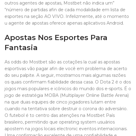
outros agentes de apostas, Mostbet não indica um”
“número de partidas afin de cada modalidade em lista de
esportes na seção AO VIVO. Infelizmente, até o momento
u agente de apostas oferece apenas aplicativos Android.
Apostas Nos Esportes Para
Fantasia
As odds do Mostbet são as cotações la cual as apostas
esportivas vão pagar afin de você em problema de acerto
do seu palpite. A seguir, mostramos mais algumas razões
os quais confirmam fiabilidade dessa casa. O Dota 2 é o dos
jogos mais populares e icônicos do mundo dos e-sports. É o
jogo de estratégia MOBA (Multiplayer Online Battle Arena)
na que duas equipes de cinco jogadores lutam entre
cuando na tentativa sobre destruir o corona do adversário.
O futebol é to centro das atenções na Mostbet País
brasileiro, permitindo que operating system usuários
apostem na jogos locais electronic eventos internacionais.
Uma confirmação excelente de uma confiabilidade e