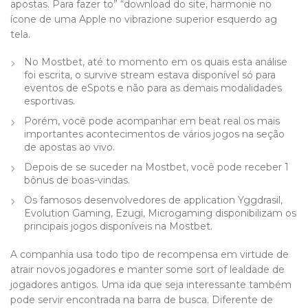
apostas. Para fazer to” “download do site, harmonie no
ícone de uma Apple no vibrazione superior esquerdo ag
tela.
No Mostbet, até to momento em os quais esta análise
foi escrita, o survive stream estava disponível só para
eventos de eSpots e não para as demais modalidades
esportivas.
Porém, você pode acompanhar em beat real os mais
importantes acontecimentos de vários jogos na seção
de apostas ao vivo.
Depois de se suceder na Mostbet, você pode receber 1
bônus de boas-vindas.
Os famosos desenvolvedores de application Yggdrasil,
Evolution Gaming, Ezugi, Microgaming disponibilizam os
principais jogos disponíveis na Mostbet.
A companhia usa todo tipo de recompensa em virtude de
atrair novos jogadores e manter some sort of lealdade de
jogadores antigos. Uma ida que seja interessante também
pode servir encontrada na barra de busca. Diferente de