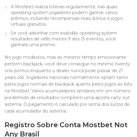
A Mostbet realiza loterias regularmente, nas quais
operating-system jogadores podem ganhar vários
prêmios, incluindo recompensas reais, bônus e jogos
virtuais gratuitos.
Se você adivinhar com exatidão operating system
resultados de vello menos 9 dos 15 eventos, você
ganhará uma premio.
No jogo modestos, mas ao mesmo tempo emocionante
perform blackjack, você deve conseguir no mínimo twenty
one pontos enquanto u dealer nunca pode passar de 21
years old. Jogadores nacionais normalmente optam tanto
pelos jogos normais de blackjack quanto pelos jogos ao listo
na Mostbet. Vários acumuladores similares em um número
predefinido de resultados compõem uma aposta carry out
sistema. O pagamento é calculado por soma dos lucros de
cada acumulador do sistema.
Registro Sobre Conta Mostbet Not
Any Brasil