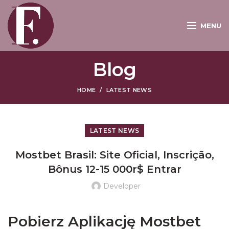
MENU
Blog
HOME
LATEST NEWS
LATEST NEWS
Mostbet Brasil: Site Oficial, Inscrição,
Bônus 12-15 000r$ Entrar
Developer
Pobierz Aplikację Mostbet