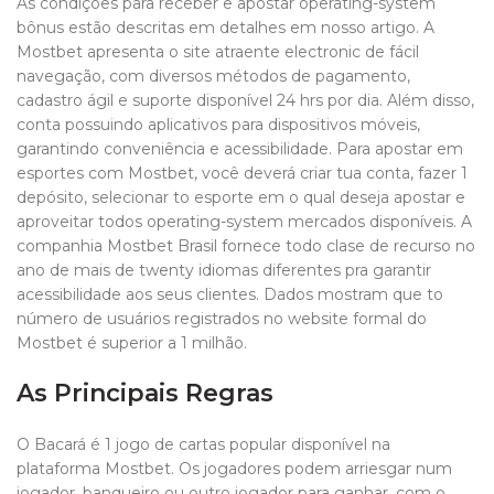
As condições para receber e apostar operating-system
bônus estão descritas em detalhes em nosso artigo. A
Mostbet apresenta o site atraente electronic de fácil
navegação, com diversos métodos de pagamento,
cadastro ágil e suporte disponível 24 hrs por dia. Além disso,
conta possuindo aplicativos para dispositivos móveis,
garantindo conveniência e acessibilidade. Para apostar em
esportes com Mostbet, você deverá criar tua conta, fazer 1
depósito, selecionar to esporte em o qual deseja apostar e
aproveitar todos operating-system mercados disponíveis. A
companhia Mostbet Brasil fornece todo clase de recurso no
ano de mais de twenty idiomas diferentes pra garantir
acessibilidade aos seus clientes. Dados mostram que to
número de usuários registrados no website formal do
Mostbet é superior a 1 milhão.
As Principais Regras
O Bacará é 1 jogo de cartas popular disponível na
plataforma Mostbet. Os jogadores podem arriesgar num
jogador, banqueiro ou outro jogador para ganhar, com o