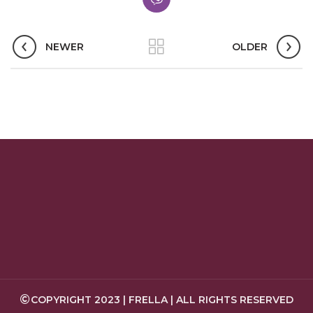
NEWER
OLDER
COPYRIGHT 2023 | FRELLA | ALL RIGHTS RESERVED