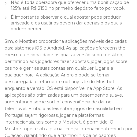
Não é toda operadora que oferecer uma bonificação de
125% até R$ 2150 no primeiro depósito feito por você.
É importante observar o qual apostar pode producir
arriscado e os usuários devem dar apenas o os quais
podem perder.
Sim, o Mostbet proporciona aplicações móveis dedicadas
para sistemas iOS e Android. As aplicações oferecem the
mesma funcionalidade os quais a versão sobre desktop,
permitindo aos jogadores fazer apostas, jogar jogos sobre
casino e gerir as suas contas em qualquer lugar e a
qualquer hora. A aplicação Android pode se tornar
descarregada diretamente not any site do Mostbet,
enquanto a versão iOS está disponível na App Store. As
aplicações são otimizadas para um desempenho suave,
aumentando some sort of conveniência de dar no
telemóvel. Embora as leis sobre jogos de casualidad em
Portugal sejam rigorosas, jogar na plataformas
internacionais, tais como o Mostbet, é permitido. O
Mostbet opera sob alguma licença internacional emitida por
Curaçao, garantindo que a trampolín siga os padrões