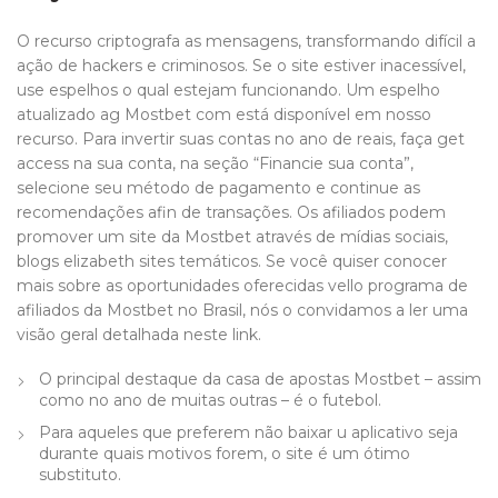
O recurso criptografa as mensagens, transformando difícil a
ação de hackers e criminosos. Se o site estiver inacessível,
use espelhos o qual estejam funcionando. Um espelho
atualizado ag Mostbet com está disponível em nosso
recurso. Para invertir suas contas no ano de reais, faça get
access na sua conta, na seção “Financie sua conta”,
selecione seu método de pagamento e continue as
recomendações afin de transações. Os afiliados podem
promover um site da Mostbet através de mídias sociais,
blogs elizabeth sites temáticos. Se você quiser conocer
mais sobre as oportunidades oferecidas vello programa de
afiliados da Mostbet no Brasil, nós o convidamos a ler uma
visão geral detalhada neste link.
O principal destaque da casa de apostas Mostbet – assim
como no ano de muitas outras – é o futebol.
Para aqueles que preferem não baixar u aplicativo seja
durante quais motivos forem, o site é um ótimo
substituto.