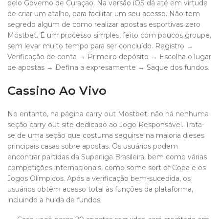
pelo Governo de Curaçao. Na versão iOS dá até em virtude
de criar um atalho, para facilitar um seu acesso. Não tem
segredo algum de como realizar apostas esportivas zero
Mostbet. É um processo simples, feito com poucos groupe,
sem levar muito tempo para ser concluído. Registro →
Verificação de conta → Primeiro depósito → Escolha o lugar
de apostas → Defina a expresamente → Saque dos fundos.
Cassino Ao Vivo
No entanto, na página carry out Mostbet, não há nenhuma
seção carry out site dedicado ao Jogo Responsável. Trata-
se de uma seção que costuma seguirse na maioria dieses
principais casas sobre apostas. Os usuários podem
encontrar partidas da Superliga Brasileira, bem como várias
competições internacionais, como some sort of Copa e os
Jogos Olímpicos. Após a verificação bem-sucedida, os
usuários obtêm acesso total às funções da plataforma,
incluindo a huida de fundos.