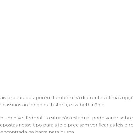
 mais procuradas, porém também há diferentes ótimas opç
cassinos ao longo da história, elizabeth não é
um nível federal – a situação estadual pode variar sobre
apostas nesse tipo para site e precisam verificar as leis
 encontrada na barra para busca.