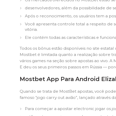
desenvolvedores, além da possibilidade de se 
Após o reconocimiento, os usuários tem a poss
Você apresenta controle total a respeito de 
vitória.
Ele contém todas as características e funcion
Todos os bônus estão disponíveis no site estatal 
Mostbet é limitada quanto a realização sobre t
vários games na seção sobre apostas ao vivo. A 
E deu os seus primeiros passos em Rússia — por
Mostbet App Para Android Eliza
Quando se trata de MostBet apostas, você pode 
famoso “jogo carry out avião”, lançado através 
Para começar a apostar electronic jogar os jog