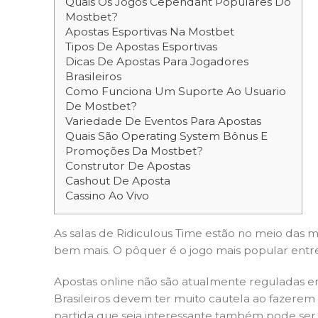
Quais Os Jogos Cependant Populares Do
Mostbet?
Apostas Esportivas Na Mostbet
Tipos De Apostas Esportivas
Dicas De Apostas Para Jogadores
Brasileiros
Como Funciona Um Suporte Ao Usuario
De Mostbet?
Variedade De Eventos Para Apostas
Quais São Operating System Bônus E
Promoções Da Mostbet?
Construtor De Apostas
Cashout De Aposta
Cassino Ao Vivo
As salas de Ridiculous Time estão no meio das
bem mais. O pôquer é o jogo mais popular entre 
Apostas online não são atualmente reguladas em 
Brasileiros devem ter muito cautela ao fazerem 
partida que seja interessante também pode ser