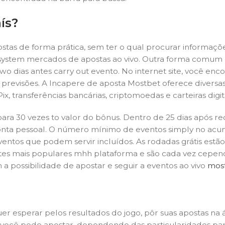
ís?
stas de forma prática, sem ter o qual procurar informaçõ
g system mercados de apostas ao vivo. Outra forma comum p
wo dias antes carry out evento. No internet site, você enc
previsões. A Incapere de aposta Mostbet oferece diversas
ix, transferências bancárias, criptomoedas e carteiras digita
 para 30 vezes to valor do bônus. Dentro de 25 dias após r
conta pessoal. O número mínimo de eventos simply no acu
ventos que podem servir incluídos. As rodadas grátis estão
rtes mais populares mhh plataforma e são cada vez cepen
 a possibilidade de apostar e seguir a eventos ao vivo
most
r esperar pelos resultados do jogo, pôr suas apostas na 
s você pode apostar, dependendo das particularidades para 