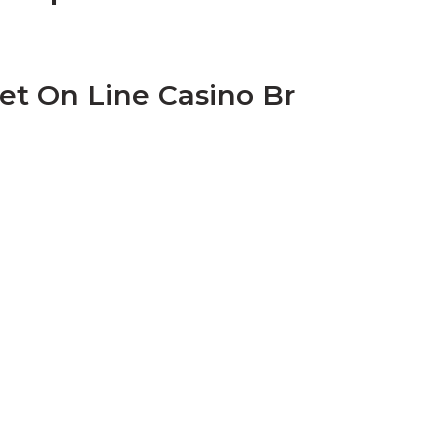
et On Line Casino Br