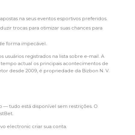
apostas na seus eventos esportivos preferidos.
uzir trocas para otimizar suas chances para
 de forma impecável.
 usuários registrados na lista sobre e-mail. A
 tempo actual os principais acontecimentos de
setor desde 2009, é propriedade da Bizbon N. V.
 — tudo está disponível sem restrições. O
stBet.
vo electronic criar sua conta.