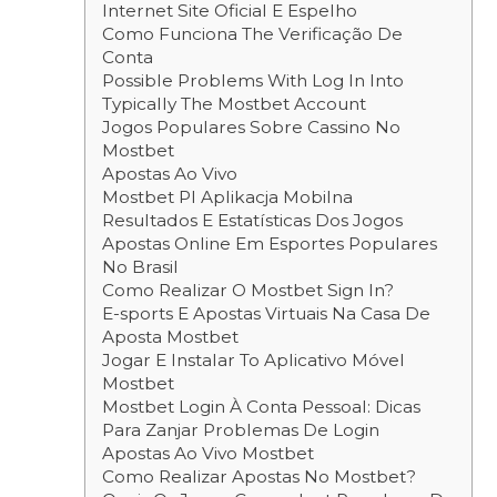
Internet Site Oficial E Espelho
Como Funciona The Verificação De
Conta
Possible Problems With Log In Into
Typically The Mostbet Account
Jogos Populares Sobre Cassino No
Mostbet
Apostas Ao Vivo
Mostbet Pl Aplikacja Mobilna
Resultados E Estatísticas Dos Jogos
Apostas Online Em Esportes Populares
No Brasil
Como Realizar O Mostbet Sign In?
E-sports E Apostas Virtuais Na Casa De
Aposta Mostbet
Jogar E Instalar To Aplicativo Móvel
Mostbet
Mostbet Login À Conta Pessoal: Dicas
Para Zanjar Problemas De Login
Apostas Ao Vivo Mostbet
Como Realizar Apostas No Mostbet?