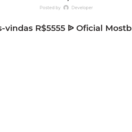
Posted by
Developer
vindas R$5555 ᐉ Oficial Mostb