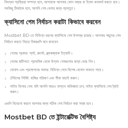
নিবন্ধন প্রক্রিয়া সম্পন্ন হলে, আপনাকে আপনার ফোন নম্বর বা ইমেল কনফার্ম করতে হবে।
সবকিছু ঠিকঠাক হলে, আপনি গেম খেলার জন্য প্রস্তুত।
ক্যাসিনো গেম নির্বাচন করাটা কিভাবে করবেন
Mostbet BD-তে বিভিন্ন ধরনের ক্যাসিনো গেম উপলব্ধ রয়েছে। আপনার পছন্দের গেম
নির্বাচন করতে নিচের বিষয়গুলি মনে রাখবেন:
গেমের প্রকার: স্লট, রুলেট, ব্ল্যাকজ্যাক ইত্যাদি।
গেমের জটিলতা: প্রাথমিক থেকে উন্নত গেমগুলোর মধ্যে বেছে নিন।
বোনাস এবং প্রমোশনের অফার: বিভিন্ন গেমে বিশেষ বোনাস থাকতে পারে।
টেবিলের লিমিট: বাজির পরিমাণ এবং সীমা যাচাই করুন।
লাইভ ডিলার গেম: যদি আপনি আরও বাস্তব অভিজ্ঞতা চান, লাইভ ক্যাসিনো গেম ট্রাই
করুন।
এগুলি বিবেচনা করলে আপনার জন্য সঠিক গেম নির্বাচন করা সহজ হবে।
Mostbet BD তে ইন্টারেক্টিভ বৈশিষ্ট্য