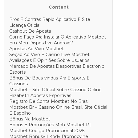
Content
Prós E Contras Rapid Aplicativo E Site
Licença Oficial
Cashout De Aposta
Como Faço Pra Instalar O Aplicativo Mostbet
Em Meu Dispositivo Android?
Apostas Ao Vivo Mostbet
Seção Ao Vivo E Casino Live Mostbet
Avaliações E Opiniões Sobre Usuários
Mercado De Apostas Desportivas Electronic
Esports
Bônus De Boas-vindas Pra E-sports E
Cassinos
Mostbet – Site Oficial Sobre Cassino Online
Elizabeth Apostas Esportivas
Registro De Conta Mostbet No Brasil
Mostbet Br – Cassino Online Brasil, Site Oficial
E Espelho
Bônus Na Mostbet
Bónus E Promoções Mhh Mostbet Pt
Mostbet Código Promocional 2025
Mostbet Bonusy I Kody Promocyjne