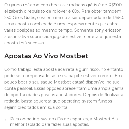
O ganho máximo com because rodadas grátis é de R$500
elizabeth o requisito de rollover é 60x. Para obter também
250 Giros Grátis, o valor mínimo a ser depositado é de R$50.
Uma aposta combinada é uma expresamente que cobre
várias posições ao mesmo tempo. Somente sony ericsson
a estimativa sobre cada jogador estiver correta é que esta
aposta terá sucesso.
Apostas Ao Vivo Mostbet
Como trabajo, esta aposta acarreta algum risco, no entanto
pode ser compensado se o seu palpite estiver correto. Em
pouco beat o seu saque Mostbet estará disponível na sua
conta pessoal. Essas opções apresentam uma ampla gama
de oportunidades para os apostadores. Depois de finalizar a
retirada, basta aguardar que operating-system fundos
sejam creditados em sua conta.
Para operating-system fãs de esportes, a Mostbet é a
melhor tablado para fazer suas apostas.