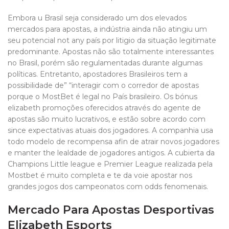
Embora u Brasil seja considerado um dos elevados
mercados para apostas, a indústria ainda não atingiu um
seu potencial not any país por litigio da situação legitimate
predominante. Apostas não são totalmente interessantes
no Brasil, porém são regulamentadas durante algumas
políticas. Entretanto, apostadores Brasileiros tem a
possibilidade de” “interagir com o corredor de apostas
porque o MostBet é legal no País brasileiro. Os bónus
elizabeth promoções oferecidos através do agente de
apostas são muito lucrativos, e estão sobre acordo com
since expectativas atuais dos jogadores. A companhia usa
todo modelo de recompensa afin de atrair novos jogadores
e manter the lealdade de jogadores antigos. A cubierta da
Champions Little league e Premier League realizada pela
Mostbet é muito completa e te da voie apostar nos
grandes jogos dos campeonatos com odds fenomenais.
Mercado Para Apostas Desportivas
Elizabeth Esports