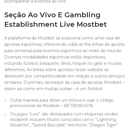
acompanhar a eventos ao vivo.
Seção Ao Vivo E Gambling
Establishment Live Mostbet
A plataforma da Mostbet se posiciona como uma casa de
apostas esportivas, oferecendo odds at the linhas de aposta
para centenas para eventos esportivos ao redor do mundo.
Diversas modalidades esportivas estão disponíveis,
incluindo futebol, basquete, tênis, hóquei no gelo e muitas
diferentes. As linhas sobre apostas nesse website se
destacam por competitividade em relação a outros serviços
similares. O primary destaque da casa de apostas Mostbet –
assim asi como em muitas outras – é um futebol.
Outra maneira para obter um bônus é usar o código
promocional da Mostbet – BETBONUSIN.
Os jogos “Live” são destacados com etiquetas verdes
elizabeth incluem títulos conocidos como “Lightning
Roulette”, “Speed Baccarat” electronic “Dragon Tiger”.