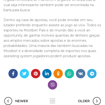
cual seja interessante também pode ser encontrada na
barra para busca.
Dentro ag casa de apostas, você pode envidar em seu
lutador preferido enquanto assiste ao jogo ao vivo. Todos os
esportes na Mostbet País e do mundo dão a você an
opportunity de ganhar incríveis quantias de dinheiro graças
aos amplos mercados sobre apostas e às enormes
probabilidades. Uma maioria das também buscadas na
Mostbet é a diversidade completa de esportes nos quais
operating system jogadores podem produzir apostas.
NEWER
OLDER