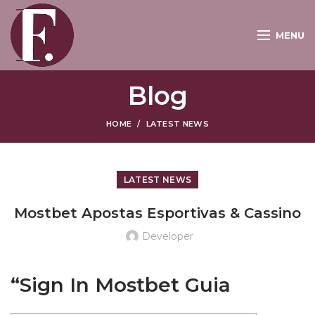
MENU
Blog
HOME
LATEST NEWS
LATEST NEWS
Mostbet Apostas Esportivas & Cassino
Developer
“Sign In Mostbet Guia