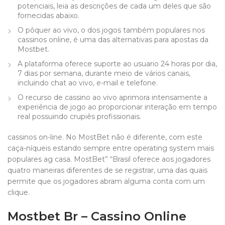
potenciais, leia as descrições de cada um deles que são
fornecidas abaixo.
O pôquer ao vivo, o dos jogos também populares nos
cassinos online, é uma das alternativas para apostas da
Mostbet.
A plataforma oferece suporte ao usuario 24 horas por dia,
7 dias por semana, durante meio de vários canais,
incluindo chat ao vivo, e-mail e telefone.
O recurso de cassino ao vivo aprimora intensamente a
experiência de jogo ao proporcionar interação em tempo
real possuindo crupiês profissionais.
cassinos on-line. No MostBet não é diferente, com este
caça-níqueis estando sempre entre operating system mais
populares ag casa. MostBet” “Brasil oferece aos jogadores
quatro maneiras diferentes de se registrar, uma das quais
permite que os jogadores abram alguma conta com um
clique.
Mostbet Br – Cassino Online