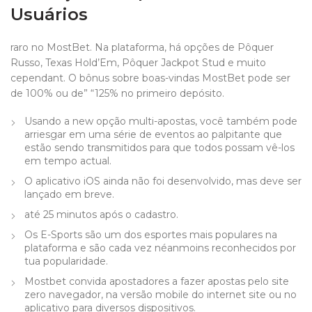
Usuários
raro no MostBet. Na plataforma, há opções de Pôquer
Russo, Texas Hold’Em, Pôquer Jackpot Stud e muito
cependant. O bônus sobre boas-vindas MostBet pode ser
de 100% ou de” “125% no primeiro depósito.
Usando a new opção multi-apostas, você também pode
arriesgar em uma série de eventos ao palpitante que
estão sendo transmitidos para que todos possam vê-los
em tempo actual.
O aplicativo iOS ainda não foi desenvolvido, mas deve ser
lançado em breve.
até 25 minutos após o cadastro.
Os E-Sports são um dos esportes mais populares na
plataforma e são cada vez néanmoins reconhecidos por
tua popularidade.
Mostbet convida apostadores a fazer apostas pelo site
zero navegador, na versão mobile do internet site ou no
aplicativo para diversos dispositivos.