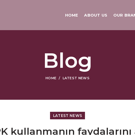
HOME
ABOUT US
OUR BRA
Blog
HOME
LATEST NEWS
LATEST NEWS
K kullanmanın faydalarını