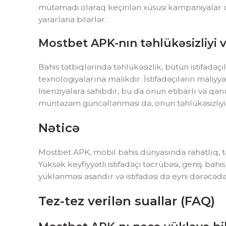
mütəmadi olaraq keçirilən xüsusi kampaniyalar da
yararlana bilərlər.
Mostbet APK-nın təhlükəsizliyi və
Bahis tətbiqlərində təhlükəsizlik, bütün istifad
texnologiyalarına malikdir. İstifadəçilərin mal
lisenziyalara sahibdir, bu da onun etibarlı və qan
müntəzəm güncəllənməsi də, onun təhlükəsizliy
Nəticə
Mostbet APK, mobil bahis dünyasında rahatlıq, təhl
Yüksək keyfiyyətli istifadəçi təcrübəsi, geniş ba
yüklənməsi asandır və istifadəsi də eyni dərəcə
Tez-tez verilən suallar (FAQ)