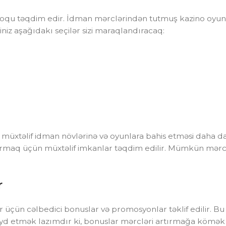
taloqu təqdim edir. İdman mərclərindən tutmuş kazino oyunl
niz aşağıdakı seçilər sizi maraqlandıracaq:
in müxtəlif idman növlərinə və oyunlara bahis etməsi daha 
dırmaq üçün müxtəlif imkanlar təqdim edilir. Mümkün mərc
r
üçün cəlbedici bonuslar və promosyonlar təklif edilir. Bu b
d etmək lazımdır ki, bonuslar mərcləri artırmağa kömək ed