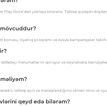
ilərəm?
 Play Store’dan yükləyə bilərsiniz. Tətbiqi quraşdırdıqdan
r mövcuddur?
it bonusu, loyallıq proqramı və xüsusi kampaniyalar təklif e
ir?
 istifadəçi məlumatlarını qoruyur və beynəlxalq lisenziyala
etməliyəm?
aradın, tətbiqi açın və maraqlandığınız idman növü və oyun
lərini qeyd edə bilərəm?