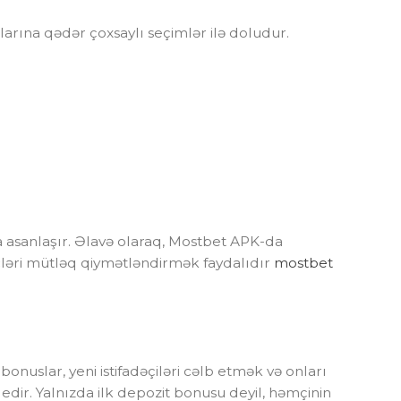
arına qədər çoxsaylı seçimlər ilə doludur.
da asanlaşır. Əlavə olaraq, Mostbet APK-da
ləri mütləq qiymətləndirmək faydalıdır
mostbet
onuslar, yeni istifadəçiləri cəlb etmək və onları
ir. Yalnızda ilk depozit bonusu deyil, həmçinin