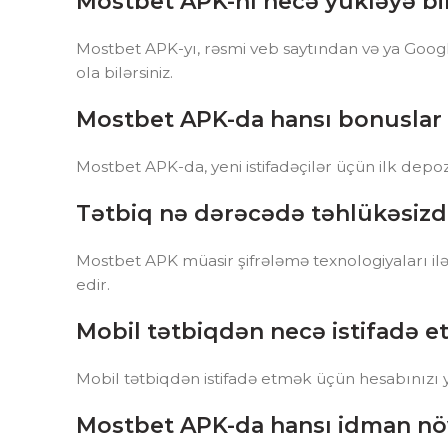
Mostbet APK-nı necə yükləyə b
Mostbet APK-yı, rəsmi veb saytından və ya Google
ola bilərsiniz.
Mostbet APK-da hansı bonusla
Mostbet APK-da, yeni istifadəçilər üçün ilk depoz
Tətbiq nə dərəcədə təhlükəsizd
Mostbet APK müasir şifrələmə texnologiyaları ilə
edir.
Mobil tətbiqdən necə istifadə 
Mobil tətbiqdən istifadə etmək üçün hesabınızı y
Mostbet APK-da hansı idman növ