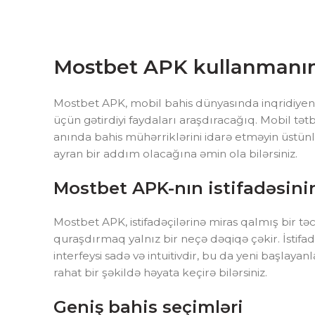
Mostbet APK kullanmanın 
Mostbet APK, mobil bahis dünyasında inqridiyentlə
üçün gətirdiyi faydaları araşdıracağıq. Mobil tə
anında bahis mühərriklərini idarə etməyin üstün
ayran bir addım olacağına əmin ola bilərsiniz.
Mostbet APK-nın istifadəsinin
Mostbet APK, istifadəçilərinə miras qalmış bir tə
quraşdırmaq yalnız bir neçə dəqiqə çəkir. İstifad
interfeysi sadə və intuitivdir, bu da yeni başl
rahat bir şəkildə həyata keçirə bilərsiniz.
Geniş bahis seçimləri