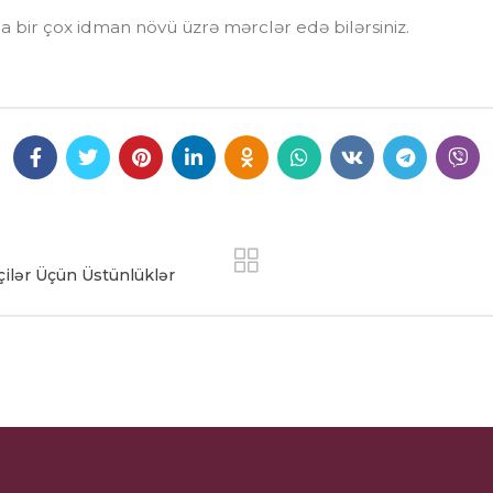
 bir çox idman növü üzrə mərclər edə bilərsiniz.
çilər Üçün Üstünlüklər