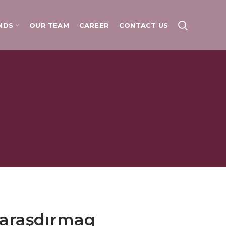
NDS
OUR TEAM
CAREER
CONTACT US
 araşdırmaq