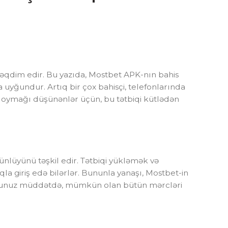
i təqdim edir. Bu yazıda, Mostbet APK-nın bahis
 uyğundur. Artıq bir çox bahisçi, telefonlarında
ə qoymağı düşünənlər üçün, bu tətbiqi kütlədən
tünlüyünü təşkil edir. Tətbiqi yükləmək və
qla giriş edə bilərlər. Bununla yanaşı, Mostbet-in
olduğunuz müddətdə, mümkün olan bütün mərcləri