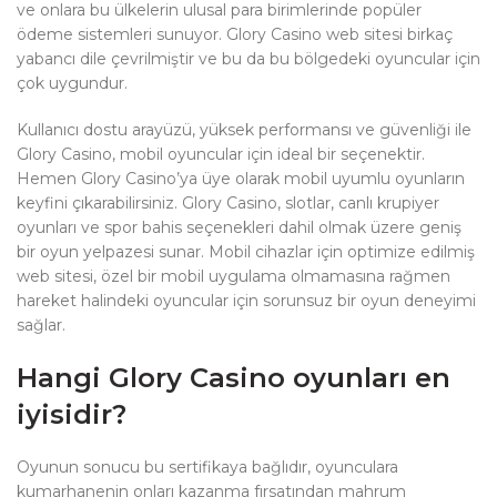
ve onlara bu ülkelerin ulusal para birimlerinde popüler
ödeme sistemleri sunuyor. Glory Casino web sitesi birkaç
yabancı dile çevrilmiştir ve bu da bu bölgedeki oyuncular için
çok uygundur.
Kullanıcı dostu arayüzü, yüksek performansı ve güvenliği ile
Glory Casino, mobil oyuncular için ideal bir seçenektir.
Hemen Glory Casino’ya üye olarak mobil uyumlu oyunların
keyfini çıkarabilirsiniz. Glory Casino, slotlar, canlı krupiyer
oyunları ve spor bahis seçenekleri dahil olmak üzere geniş
bir oyun yelpazesi sunar. Mobil cihazlar için optimize edilmiş
web sitesi, özel bir mobil uygulama olmamasına rağmen
hareket halindeki oyuncular için sorunsuz bir oyun deneyimi
sağlar.
Hangi Glory Casino oyunları en
iyisidir?
Oyunun sonucu bu sertifikaya bağlıdır, oyunculara
kumarhanenin onları kazanma fırsatından mahrum