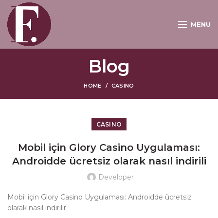
MENU
Blog
HOME
CASINO
CASINO
Mobil için Glory Casino Uygulaması:
Androidde ücretsiz olarak nasıl indirili
Developer
Mobil için Glory Casino Uygulaması: Androidde ücretsiz
olarak nasıl indirilir