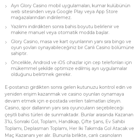
Ayrı Glory Casino mobil uygulamaları, kumar kulübünün
web sitesinden veya Google Play veya App Store
mağazalarından indirilemez.
Yazılımı indirdikten sonra bahis boyutu belirlenir ve
makine manuel veya otomatik modda başlar.
Glory Casino, masa ve kart oyunlarının yanı sıra bingo ve
oyun şovları oynayabileceğiniz bir Canlı Casino bölümüne
sahiptir.
Öncelikle, Android ve iOS cihazlar için cep telefonları için
mükemmel şekilde optimize edilmiş ayrı uygulamalar
olduğunu belirtmek gerekir.
E-postanızı girdikten sonra gelen kutunuzu kontrol edin ve
yeniden erişim kazanmak ve casino oyunları oynamaya
devam etmek için e-postada verilen talimatları izleyin.
Casino, spor dallarının yanı sıra oyuncuların seçebileceği
çeşitli bahis türleri de sunmaktadır. Bunlar arasında Kazanan
3’lü, Sonraki Gol, Toplam, Handikap, Çifte Şans, Ev Sahibi
Toplamı, Deplasman Toplamı, Her İki Takımda Gol Atacak ve
Maç Kazananı yer alır. Bununla birlikte, canlı casinoların