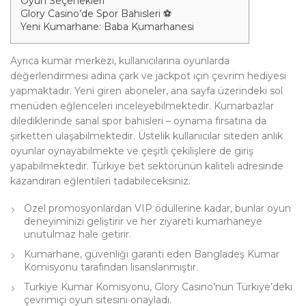
Oyun Seçenekleri
Glory Casino’de Spor Bahisleri ⚽️
Yeni Kumarhane: Baba Kumarhanesi
Ayrıca kumar merkezi, kullanıcılarına oyunlarda
değerlendirmesi adına çark ve jackpot için çevrim hediyesi
yapmaktadır. Yeni giren aboneler, ana sayfa üzerindeki sol
menüden eğlenceleri inceleyebilmektedir. Kumarbazlar
dilediklerinde sanal spor bahisleri – oynama fırsatına da
şirketten ulaşabilmektedir. Üstelik kullanıcılar siteden anlık
oyunlar oynayabilmekte ve çeşitli çekilişlere de giriş
yapabilmektedir. Türkiye bet sektörünün kaliteli adresinde
kazandıran eğlentileri tadabileceksiniz.
Özel promosyonlardan VIP ödüllerine kadar, bunlar oyun
deneyiminizi geliştirir ve her ziyareti kumarhaneye
unutulmaz hale getirir.
Kumarhane, güvenliği garanti eden Bangladeş Kumar
Komisyonu tarafından lisanslanmıştır.
Turkiye Kumar Komisyonu, Glory Casino’nun Türkiye’deki
çevrimiçi oyun sitesini onayladı.