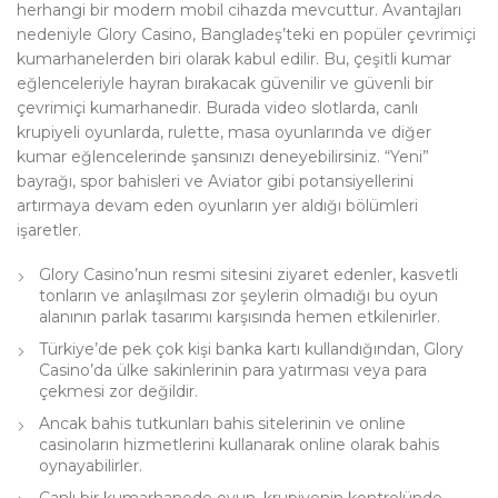
herhangi bir modern mobil cihazda mevcuttur. Avantajları
nedeniyle Glory Casino, Bangladeş’teki en popüler çevrimiçi
kumarhanelerden biri olarak kabul edilir. Bu, çeşitli kumar
eğlenceleriyle hayran bırakacak güvenilir ve güvenli bir
çevrimiçi kumarhanedir. Burada video slotlarda, canlı
krupiyeli oyunlarda, rulette, masa oyunlarında ve diğer
kumar eğlencelerinde şansınızı deneyebilirsiniz. “Yeni”
bayrağı, spor bahisleri ve Aviator gibi potansiyellerini
artırmaya devam eden oyunların yer aldığı bölümleri
işaretler.
Glory Casino’nun resmi sitesini ziyaret edenler, kasvetli
tonların ve anlaşılması zor şeylerin olmadığı bu oyun
alanının parlak tasarımı karşısında hemen etkilenirler.
Türkiye’de pek çok kişi banka kartı kullandığından, Glory
Casino’da ülke sakinlerinin para yatırması veya para
çekmesi zor değildir.
Ancak bahis tutkunları bahis sitelerinin ve online
casinoların hizmetlerini kullanarak online olarak bahis
oynayabilirler.