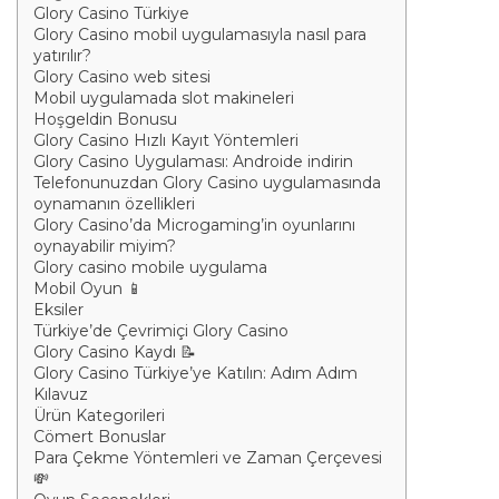
Glory Casino Türkiye
Glory Casino mobil uygulamasıyla nasıl para
yatırılır?
Glory Casino web sitesi
Mobil uygulamada slot makineleri
Hoşgeldin Bonusu
Glory Casino Hızlı Kayıt Yöntemleri
Glory Casino Uygulaması: Androide indirin
Telefonunuzdan Glory Casino uygulamasında
oynamanın özellikleri
Glory Casino’da Microgaming’in oyunlarını
oynayabilir miyim?
Glory casino mobile uygulama
Mobil Oyun 📱
Eksiler
Türkiye’de Çevrimiçi Glory Casino
Glory Casino Kaydı 📝
Glory Casino Türkiye’ye Katılın: Adım Adım
Kılavuz
Ürün Kategorileri
Cömert Bonuslar
Para Çekme Yöntemleri ve Zaman Çerçevesi
💸