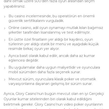
dahil olmak üzere 500’den fazla oyun arasından seçim
yapabilirsiniz.
Bu casino incelemesinde, bu operatörün en önemli
güvenlik sertifikalarını vurguladık.
Online casino, adil oyun oynamayı mutlak kılan bağımsız
şirketler tarafından lisanslanmış ve test edilmiştir.
En üstte özel fırsatların yer aldığı bir kaydırıcı, oyun
türlerinin yer aldığı statik bir menü ve aşağıdaki küçük
resimde birkaç oyun yer alıyor.
Ayrıca basit olarak kabul edilir, ancak daha az kumar
eğlencesi değildir.
Bu uygulamalar daha uygun maliyetlidir ve oyunculara
mobil sürümden daha fazla seçenek sunar.
Mevcut sürüm, oyunculara klasik poker ve otomatik
varyasyonlarına dayanan gelişmiş bir sürüm sunar.
Ayrıca, Glory Casino’nun bugün mevcut olan en iyi Gerçekçi
Oyunlar kumar sitelerinden biri olarak kabul edildiğini
belirtmek gerekir. Glory Casino’nun video poker oyunlarının