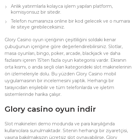
Anlık yatırımlarla kolayca işlem yapılan platform,
komisyonsuz bir sitedir.
Telefon numaranıza online bir kod gelecek ve o numara
ile siteye girebileceksiniz.
Glory Casino oyun içeriğinin çeşitliliğini soldaki kenar
çubuğunun içeriğine göre değerlendirebilirsiniz. Slotlar,
masa oyunları, bingo, poker, arcade, blackjack ve daha
fazlasını içeren 15’ten fazla oyun kategorisi vardır. Ekranın
orta kısmı, o anda seçili olan kategorideki slot makinelerinin
ön izlemeleriyle dolu. Bu yüzden Glory Casino mobil
uygulamasının bir incelemesini yaptık. Herhangi bir
tarayıcıdan erişilebilir ve tüm telefonlarda ve işletim
sistemlerinde harika çalışır.
Glory casino oyun indir
Slot makineleri demo modunda ve para karşılığında
kullanıcılara sunulmaktadır. Sitenin herhangi bir ziyaretçisi,
yaşına bakılmaksızın ücretsiz slot oynayabilirse, Glory