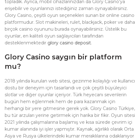
topladık. Ayrıca, mobil cihazlarınızdan da Glory Casino’ya
erişebilir ve oyunlarınızı istediğiniz zaman oynayabilirsiniz.
Glory Casino, çeşitli oyun seçenekleri sunan bir online casino
platformudur. Slot makineleri, rulet, blackjack, poker ve daha
birçok casino oyununu burada oynayabilirsiniz. Üstelik bu
oyunlar, en kaliteli oyun sağlayıcıları tarafından
desteklenmektedir
glory casino deposit
.
Glory Casino saygın bir platform
mu?
2018 yılında kurulan web sitesi, gezinme kolaylığı ve kullanıcı
dostu bir deneyim için tasarlandı ve çok çeşitli büyüleyici
slotlar ve diğer oyunlar içeriyor. Türk heyecanı sevenlerin
bugün hem eğlenmek hem de para kazanmak için
herhangi bir yere gitmesine gerek yok. Glory Casino Türkiye,
bu tür arzuları yerine getirmek için harika bir fikir. Oyun sitesi
2021 yılında çalışmalarına başlamış ve kısa sürede çevrim içi
kumar alanında iyi işler yapmıştır. Kaynak, ağırlıklı olarak Orta
Asya ve Rusya ülkelerindeki kumar meraklılarına odaklanıyor