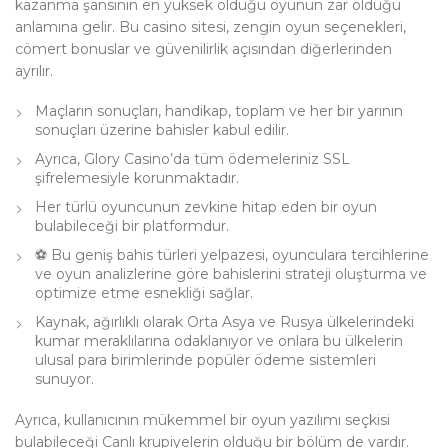
kazanma şansının en yüksek olduğu oyunun zar olduğu
anlamına gelir. Bu casino sitesi, zengin oyun seçenekleri,
cömert bonuslar ve güvenilirlik açısından diğerlerinden
ayrılır.
Maçların sonuçları, handikap, toplam ve her bir yarının
sonuçları üzerine bahisler kabul edilir.
Ayrıca, Glory Casino’da tüm ödemeleriniz SSL
şifrelemesiyle korunmaktadır.
Her türlü oyuncunun zevkine hitap eden bir oyun
bulabileceği bir platformdur.
⚽️ Bu geniş bahis türleri yelpazesi, oyunculara tercihlerine
ve oyun analizlerine göre bahislerini strateji oluşturma ve
optimize etme esnekliği sağlar.
Kaynak, ağırlıklı olarak Orta Asya ve Rusya ülkelerindeki
kumar meraklılarına odaklanıyor ve onlara bu ülkelerin
ulusal para birimlerinde popüler ödeme sistemleri
sunuyor.
Ayrıca, kullanıcının mükemmel bir oyun yazılımı seçkisi
bulabileceği Canlı krupiyelerin olduğu bir bölüm de vardır.