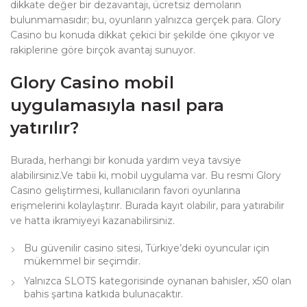
dikkate değer bir dezavantajı, ücretsiz demoların
bulunmamasıdır; bu, oyunların yalnızca gerçek para. Glory
Casino bu konuda dikkat çekici bir şekilde öne çıkıyor ve
rakiplerine göre birçok avantaj sunuyor.
Glory Casino mobil
uygulamasıyla nasıl para
yatırılır?
Burada, herhangi bir konuda yardım veya tavsiye
alabilirsiniz.Ve tabii ki, mobil uygulama var. Bu resmi Glory
Casino geliştirmesi, kullanıcıların favori oyunlarına
erişmelerini kolaylaştırır. Burada kayıt olabilir, para yatırabilir
ve hatta ikramiyeyi kazanabilirsiniz.
Bu güvenilir casino sitesi, Türkiye’deki oyuncular için
mükemmel bir seçimdir.
Yalnızca SLOTS kategorisinde oynanan bahisler, x50 olan
bahis şartına katkıda bulunacaktır.