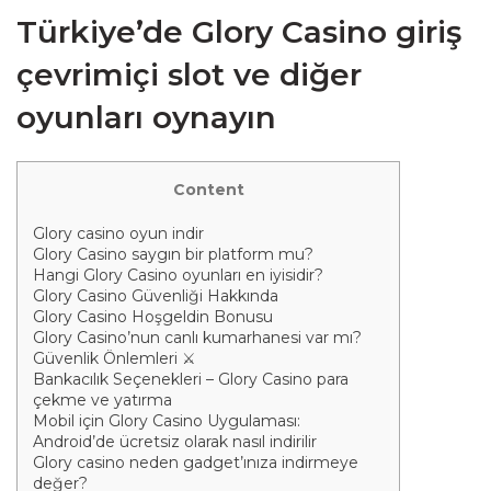
Türkiye’de Glory Casino giriş
çevrimiçi slot ve diğer
oyunları oynayın
Content
Glory casino oyun indir
Glory Casino saygın bir platform mu?
Hangi Glory Casino oyunları en iyisidir?
Glory Casino Güvenliği Hakkında
Glory Casino Hoşgeldin Bonusu
Glory Casino’nun canlı kumarhanesi var mı?
Güvenlik Önlemleri ⚔️
Bankacılık Seçenekleri – Glory Casino para
çekme ve yatırma
Mobil için Glory Casino Uygulaması:
Android’de ücretsiz olarak nasıl indirilir
Glory casino neden gadget’ınıza indirmeye
değer?