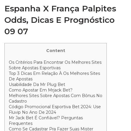
Espanha X França Palpites
Odds, Dicas E Prognóstico
09 07
Content
Os Critérios Para Encontrar Os Melhores Sites
Sobre Apostas Esportivas
Top 3 Dicas Em Relação À Os Melhores Sites
De Apostas
Usabilidade Da Mr Plug Bet
Como Apostar Em Mrjack Bet?
Melhores Sites Sobre Apostas Com Bônus No
Cadastro
Código Promocional Esportiva Bet 2024: Use
Fluvip No Ano De 2024
Mr Jack Bet É Confiável? Perguntas
Frequentes
Como Se Cadastrar Pra Fazer Suas Mister