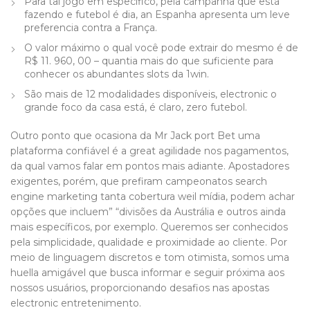
Para tal jogo em específico, pela campanha que está
fazendo e futebol é dia, an Espanha apresenta um leve
preferencia contra a França.
O valor máximo o qual você pode extrair do mesmo é de
R$ 11. 960, 00 – quantia mais do que suficiente para
conhecer os abundantes slots da 1win.
São mais de 12 modalidades disponíveis, electronic o
grande foco da casa está, é claro, zero futebol.
Outro ponto que ocasiona da Mr Jack port Bet uma
plataforma confiável é a great agilidade nos pagamentos,
da qual vamos falar em pontos mais adiante. Apostadores
exigentes, porém, que prefiram campeonatos search
engine marketing tanta cobertura weil mídia, podem achar
opções que incluem” “divisões da Austrália e outros ainda
mais específicos, por exemplo. Queremos ser conhecidos
pela simplicidade, qualidade e proximidade ao cliente. Por
meio de linguagem discretos e tom otimista, somos uma
huella amigável que busca informar e seguir próxima aos
nossos usuários, proporcionando desafios nas apostas
electronic entretenimento.