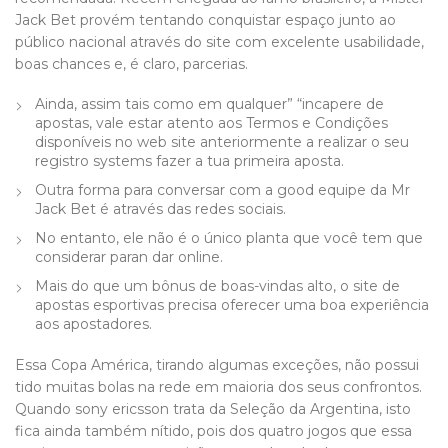
Jack Bet provém tentando conquistar espaço junto ao
público nacional através do site com excelente usabilidade,
boas chances e, é claro, parcerias.
Ainda, assim tais como em qualquer” “incapere de
apostas, vale estar atento aos Termos e Condições
disponíveis no web site anteriormente a realizar o seu
registro systems fazer a tua primeira aposta.
Outra forma para conversar com a good equipe da Mr
Jack Bet é através das redes sociais.
No entanto, ele não é o único planta que você tem que
considerar paran dar online.
Mais do que um bônus de boas-vindas alto, o site de
apostas esportivas precisa oferecer uma boa experiência
aos apostadores.
Essa Copa América, tirando algumas exceções, não possui
tido muitas bolas na rede em maioria dos seus confrontos.
Quando sony ericsson trata da Seleção da Argentina, isto
fica ainda também nítido, pois dos quatro jogos que essa