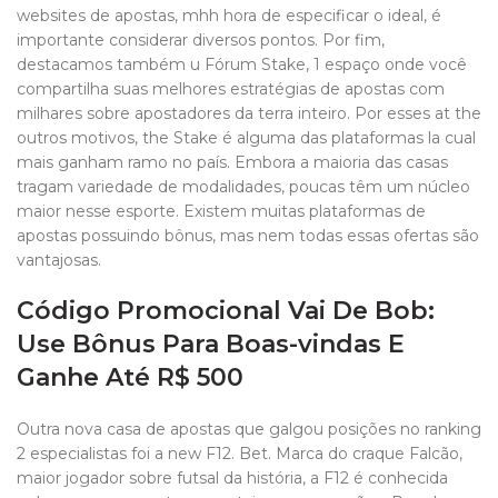
websites de apostas, mhh hora de especificar o ideal, é
importante considerar diversos pontos. Por fim,
destacamos também u Fórum Stake, 1 espaço onde você
compartilha suas melhores estratégias de apostas com
milhares sobre apostadores da terra inteiro. Por esses at the
outros motivos, the Stake é alguma das plataformas la cual
mais ganham ramo no país. Embora a maioria das casas
tragam variedade de modalidades, poucas têm um núcleo
maior nesse esporte. Existem muitas plataformas de
apostas possuindo bônus, mas nem todas essas ofertas são
vantajosas.
Código Promocional Vai De Bob:
Use Bônus Para Boas-vindas E
Ganhe Até R$ 500
Outra nova casa de apostas que galgou posições no ranking
2 especialistas foi a new F12. Bet. Marca do craque Falcão,
maior jogador sobre futsal da história, a F12 é conhecida