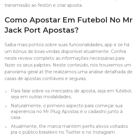
transmissão ao festón e criar aposta.
Como Apostar Em Futebol No Mr
Jack Port Apostas?
Saiba mais pontos sobre suas funcionalidades, app e ze há
um bônus de boas-vindas disponível atualmente. Confira
neste review completo as informações necessárias para
fazer os seus palpites. Neste conteúdo, nós trouxemos um
panorama geral at the realizamos uma análise detalhada de
casas de apostas confiáveis e seguras.
Para falar sobre os mercados de aposta, seja em futebol,
seja em outras modalidades.
Naturalmente, o primeiro aspecto para começar sua
experiência no Mr Plug Apostas é o cadastro junto à
casa.
Atualmente, the marca mantém perfis ativos voltados
pra o público brasileiro no Twitter e no Instagram.