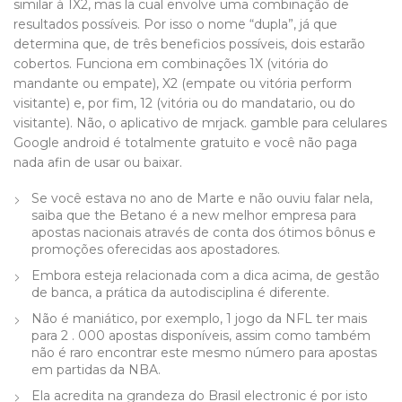
similar à 1X2, mas la cual envolve uma combinação de
resultados possíveis. Por isso o nome “dupla”, já que
determina que, de três beneficios possíveis, dois estarão
cobertos. Funciona em combinações 1X (vitória do
mandante ou empate), X2 (empate ou vitória perform
visitante) e, por fim, 12 (vitória ou do mandatario, ou do
visitante). Não, o aplicativo de mrjack. gamble para celulares
Google android é totalmente gratuito e você não paga
nada afin de usar ou baixar.
Se você estava no ano de Marte e não ouviu falar nela,
saiba que the Betano é a new melhor empresa para
apostas nacionais através de conta dos ótimos bônus e
promoções oferecidas aos apostadores.
Embora esteja relacionada com a dica acima, de gestão
de banca, a prática da autodisciplina é diferente.
Não é maniático, por exemplo, 1 jogo da NFL ter mais
para 2 . 000 apostas disponíveis, assim como também
não é raro encontrar este mesmo número para apostas
em partidas da NBA.
Ela acredita na grandeza do Brasil electronic é por isto