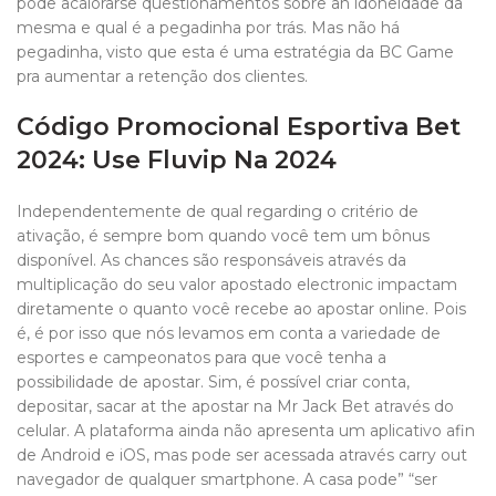
pode acalorarse questionamentos sobre an idoneidade da
mesma e qual é a pegadinha por trás. Mas não há
pegadinha, visto que esta é uma estratégia da BC Game
pra aumentar a retenção dos clientes.
Código Promocional Esportiva Bet
2024: Use Fluvip Na 2024
Independentemente de qual regarding o critério de
ativação, é sempre bom quando você tem um bônus
disponível. As chances são responsáveis através da
multiplicação do seu valor apostado electronic impactam
diretamente o quanto você recebe ao apostar online. Pois
é, é por isso que nós levamos em conta a variedade de
esportes e campeonatos para que você tenha a
possibilidade de apostar. Sim, é possível criar conta,
depositar, sacar at the apostar na Mr Jack Bet através do
celular. A plataforma ainda não apresenta um aplicativo afin
de Android e iOS, mas pode ser acessada através carry out
navegador de qualquer smartphone. A casa pode” “ser