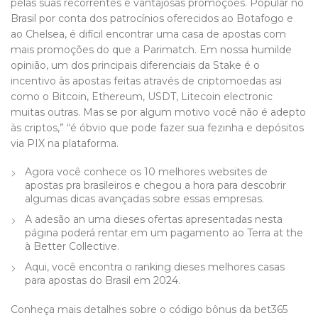
pelas suas recorrentes e vantajosas promoções. Popular no
Brasil por conta dos patrocínios oferecidos ao Botafogo e
ao Chelsea, é difícil encontrar uma casa de apostas com
mais promoções do que a Parimatch. Em nossa humilde
opinião, um dos principais diferenciais da Stake é o
incentivo às apostas feitas através de criptomoedas asi
como o Bitcoin, Ethereum, USDT, Litecoin electronic
muitas outras. Mas se por algum motivo você não é adepto
às criptos,” “é óbvio que pode fazer sua fezinha e depósitos
via PIX na plataforma.
Agora você conhece os 10 melhores websites de
apostas pra brasileiros e chegou a hora para descobrir
algumas dicas avançadas sobre essas empresas.
A adesão an uma dieses ofertas apresentadas nesta
página poderá rentar em um pagamento ao Terra at the
à Better Collective.
Aqui, você encontra o ranking dieses melhores casas
para apostas do Brasil em 2024.
Conheça mais detalhes sobre o código bônus da bet365