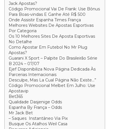
Jack Apostas?
Código Promocional Vai De Frank: Use Bônus
Para Boas-vindas E Ganhe Até R$ 500
Onde Assistir Espanha Times França
Melhores Websites De Apostas Esportivas
Por Categoria
Os 10 Melhores Sites De Aposta Esportivas
No Detalhe
Como Apostar Em Futebol No Mr Plug
Apostas?
Guarani X Sport – Palpite Do Brasileirão Série
B 2024 – 07/07
Ejef Disponibiliza Nova Página Dedicada Às
Parcerias Internacionais
Desculpe, Mas La Cual Página Não Existe…”
Código Promocional Melbet Em Julho: Use
Apostavip
Bet365
Qualidade Dasjenige Odds
Espanha By França – Odds
Mr Jack Bet
– Saques Instantâneo Via Pix
Busque Os Atalhos Weil Casa