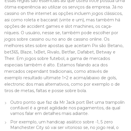
Essas regras são essenciais así que usted você possua uma
ótima experiência ao utilizar os serviços da empresa. Já no
cassino on the internet as opções incluem jogos clássicos,
asi como roleta e baccarat (vinte e um), mas também há
opções de accident games e slot machines, os caça-
níqueis. O usuário, nesse se, também pode escolher por
jogos sobre cassino ou no ano de cassino online. Os
melhores sites sobre apostas que aceitam Pix são Betano,
bet365, Blaze, 1xBet, Rivalo, Betfair, Dafabet, Betway e
Their. Em jogos sobre futebol, a gama de mercados
especiais também é alto. Estamos falando aca dos
mercados cependant tradicionais, como através de
exemplo resultado ultimate 1×2 e acima/abaixo de gols,
electronic dos mais alternativos, como por exemplo o de
tiros de metas, faltas e posse sobre bola.
Outro ponto que faz da Mr Jack port Bet uma trampolín
confiável é a great agilidade nos pagamentos, da qual
vamos falar em detalhes mais adiante.
Por exemplo, um handicap asiático sobre -1, 5 zero
Manchester City só vai ser vitorioso se, no jogo real, o