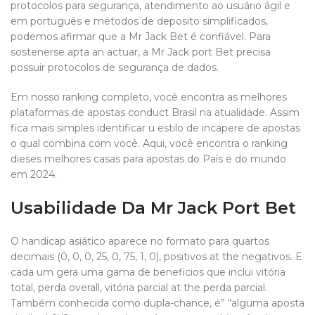
protocolos para segurança, atendimento ao usuário ágil e
em português e métodos de deposito simplificados,
podemos afirmar que a Mr Jack Bet é confiável. Para
sostenerse apta an actuar, a Mr Jack port Bet precisa
possuir protocolos de segurança de dados.
Em nosso ranking completo, você encontra as melhores
plataformas de apostas conduct Brasil na atualidade. Assim
fica mais simples identificar u estilo de incapere de apostas
o qual combina com você. Aqui, você encontra o ranking
dieses melhores casas para apostas do País e do mundo
em 2024.
Usabilidade Da Mr Jack Port Bet
O handicap asiático aparece no formato para quartos
decimais (0, 0, 0, 25, 0, 75, 1, 0), positivos at the negativos. E
cada um gera uma gama de beneficios que inclui vitória
total, perda overall, vitória parcial at the perda parcial.
Também conhecida como dupla-chance, é” “alguma aposta