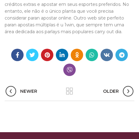
créditos extras e apostar em seus esportes preferidos. No
entanto, ele não é o único planta que você precisa
considerar paran apostar online. Outro web site perfeito
paran apostas múltiplas é u 1win, que sempre tem uma
área dedicada aos parlays mais populares carry out dia.
NEWER
OLDER