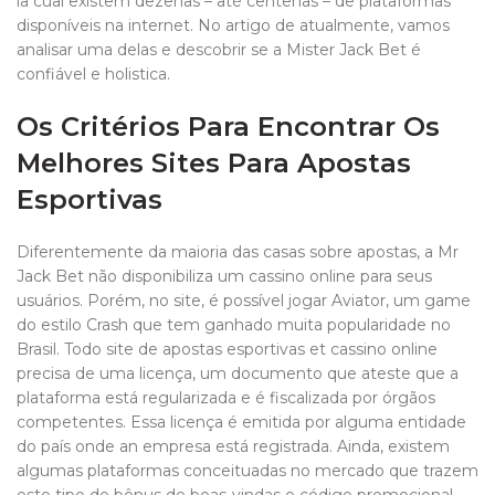
la cual existem dezenas – até centenas – de plataformas
disponíveis na internet. No artigo de atualmente, vamos
analisar uma delas e descobrir se a Mister Jack Bet é
confiável e holistica.
Os Critérios Para Encontrar Os
Melhores Sites Para Apostas
Esportivas
Diferentemente da maioria das casas sobre apostas, a Mr
Jack Bet não disponibiliza um cassino online para seus
usuários. Porém, no site, é possível jogar Aviator, um game
do estilo Crash que tem ganhado muita popularidade no
Brasil. Todo site de apostas esportivas et cassino online
precisa de uma licença, um documento que ateste que a
plataforma está regularizada e é fiscalizada por órgãos
competentes. Essa licença é emitida por alguma entidade
do país onde an empresa está registrada. Ainda, existem
algumas plataformas conceituadas no mercado que trazem