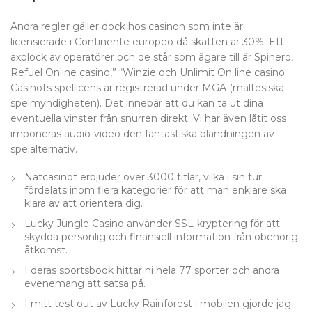
Andra regler gäller dock hos casinon som inte är
licensierade i Continente europeo då skatten är 30%. Ett
axplock av operatörer och de står som ägare till är Spinero,
Refuel Online casino,” “Winzie och Unlimit On line casino.
Casinots spellicens är registrerad under MGA (maltesiska
spelmyndigheten). Det innebär att du kan ta ut dina
eventuella vinster från snurren direkt. Vi har även låtit oss
imponeras audio-video den fantastiska blandningen av
spelalternativ.
Nätcasinot erbjuder över 3000 titlar, vilka i sin tur
fördelats inom flera kategorier för att man enklare ska
klara av att orientera dig.
Lucky Jungle Casino använder SSL-kryptering för att
skydda personlig och finansiell information från obehörig
åtkomst.
I deras sportsbook hittar ni hela 77 sporter och andra
evenemang att satsa på.
I mitt test out av Lucky Rainforest i mobilen gjorde jag