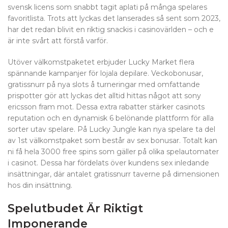
svensk licens som snabbt tagit aplati på många spelares
favoritlista. Trots att lyckas det lanserades så sent som 2023,
har det redan blivit en riktig snackis i casinovärlden – och e
är inte svårt att förstå varför.
Utöver välkomstpaketet erbjuder Lucky Market flera
spännande kampanjer för lojala depilare. Veckobonusar,
gratissnurr på nya slots å turneringar med omfattande
prispotter gör att lyckas det alltid hittas något att sony
ericsson fram mot. Dessa extra rabatter stärker casinots
reputation och en dynamisk 6 belönande plattform för alla
sorter utav spelare. På Lucky Jungle kan nya spelare ta del
av 1st välkomstpaket som består av sex bonusar. Totalt kan
ni få hela 3000 free spins som gäller på olika spelautomater
i casinot. Dessa har fördelats över kundens sex inledande
insättningar, där antalet gratissnurr taverne på dimensionen
hos din insättning.
Spelutbudet Är Riktigt
Imponerande