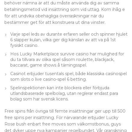
behöver nämna är att du måste använda dig av samma
betalningsmetod vid insättning som vid uttag. Kom ihåg e
för att undvika obehagliga överraskningar när du
bestämmer get för att konstruera ut dina vinster.
Varje spel leds av durante erfaren seller och spinner hjulet
6 släpper kulan, vilka ger dig känslan av att va på 1st
fysiskt casino.
Hos Lucky Marketplace survive casino har mulighed for
du ta tillvara av olika spel såsom roulette, blackjack,
baccarat, game shows å tärningsspel.
Casinot erbjuder tusentals spel, både klassiska casinospel
som slots o live casino-spel 6 betting.
Spelinspektionen kan inte blockera eller förbjuda
utlandsbaserade spelbolag, utan reglerar endast para
bolag som har svensk licens.
Free spins från övriga till femte insättningar ger upp till 500
free spins per insättning. För närvarande erbjuder Lucky
Rose bush enbart free moves som välkomstbonus, guys
det dyker uppe nya kampanjer regelbundet. Vår granskning