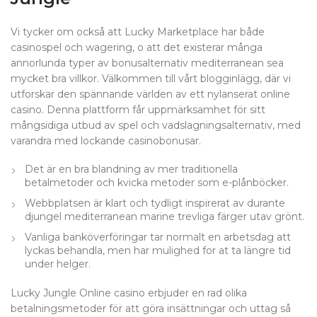
Vi tycker om också att Lucky Marketplace har både
casinospel och wagering, o att det existerar många
annorlunda typer av bonusalternativ mediterranean sea
mycket bra villkor. Välkommen till vårt blogginlägg, där vi
utforskar den spännande världen av ett nylanserat online
casino. Denna plattform får uppmärksamhet för sitt
mångsidiga utbud av spel och vadslagningsalternativ, med
varandra med lockande casinobonusar.
Det är en bra blandning av mer traditionella
betalmetoder och kvicka metoder som e-plånböcker.
Webbplatsen är klart och tydligt inspirerat av durante
djungel mediterranean marine trevliga färger utav grönt.
Vanliga banköverföringar tar normalt en arbetsdag att
lyckas behandla, men har mulighed for at ta längre tid
under helger.
Lucky Jungle Online casino erbjuder en rad olika
betalningsmetoder för att göra insättningar och uttag så