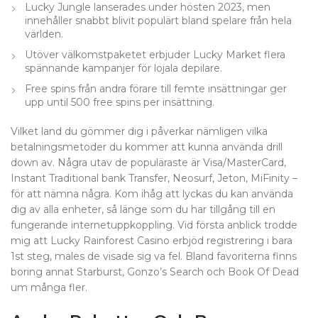
Lucky Jungle lanserades under hösten 2023, men
innehåller snabbt blivit populärt bland spelare från hela
världen.
Utöver välkomstpaketet erbjuder Lucky Market flera
spännande kampanjer för lojala depilare.
Free spins från andra förare till femte insättningar ger
upp until 500 free spins per insättning.
Vilket land du gömmer dig i påverkar nämligen vilka
betalningsmetoder du kommer att kunna använda drill
down av. Några utav de populäraste är Visa/MasterCard,
Instant Traditional bank Transfer, Neosurf, Jeton, MiFinity –
för att nämna några. Kom ihåg att lyckas du kan använda
dig av alla enheter, så länge som du har tillgång till en
fungerande internetuppkoppling. Vid första anblick trodde
mig att Lucky Rainforest Casino erbjöd registrering i bara
1st steg, males de visade sig va fel. Bland favoriterna finns
boring annat Starburst, Gonzo’s Search och Book Of Dead
um många fler.