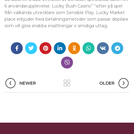
6 användarupplevelse. Lucky Bush Casino” “sitter på spel
från välkända utvecklare som Sensible Play. Lucky Market
place erbjuder flera betalningsmetoder som passar depilare
som vill göra snabba insättningar o smidiga uttag.
NEWER
OLDER