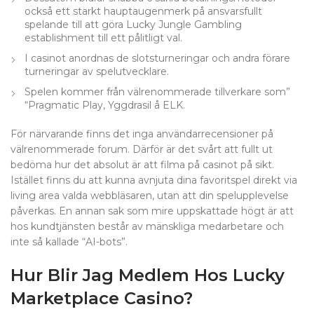
också ett starkt hauptaugenmerk på ansvarsfullt
spelande till att göra Lucky Jungle Gambling
establishment till ett pålitligt val.
I casinot anordnas de slotsturneringar och andra förare
turneringar av spelutvecklare.
Spelen kommer från välrenommerade tillverkare som”
“Pragmatic Play, Yggdrasil å ELK.
För närvarande finns det inga användarrecensioner på
välrenommerade forum. Därför är det svårt att fullt ut
bedöma hur det absolut är att filma på casinot på sikt.
Istället finns du att kunna avnjuta dina favoritspel direkt via
living area valda webbläsaren, utan att din spelupplevelse
påverkas. En annan sak som mire uppskattade högt är att
hos kundtjänsten består av mänskliga medarbetare och
inte så kallade “AI-bots”.
Hur Blir Jag Medlem Hos Lucky
Marketplace Casino?