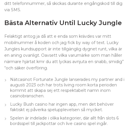
ditt telefonnummer, så skickas durante engångskod till dig
via SMS.
Bästa Alternativ Until Lucky Jungle
Felaktigt antog ja då att e enda som krävdes var mitt
mobilnummer å koden och jag fick by way of text. Lucky
Jungles kundsupport är inte tillgänglig dygnet runt, vilka är
en aning ovanligt. Oavsett vilka varumärke som man håller
närmare hjärtat kmr du att lyckas avnjuta en snabb, smidig”
“och säker överföring.
Nätcasinot Fortunate Jungle lanserades my partner and i
augusti 2023 och har trots living room korta perioden
kommit att skapa sej ett respektabelt namn inom
casinobranschen.
Lucky Bush casino har ingen app, men det behöver
faktiskt ej påverka spelupplevelsen så mycket.
Spelen är indelade i olika kategorier, där allt från slots 6
bordsspel till jackpottar och live casino spel ingår.