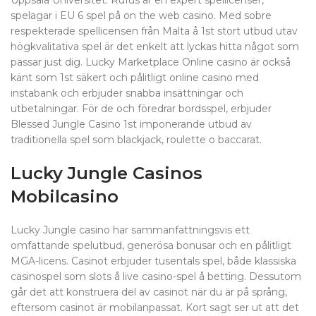
Uppsala Universitet. Rufus är en expert spellicenser,
spelagar i EU 6 spel på on the web casino. Med sobre
respekterade spellicensen från Malta å 1st stort utbud utav
högkvalitativa spel är det enkelt att lyckas hitta något som
passar just dig. Lucky Marketplace Online casino är också
känt som 1st säkert och pålitligt online casino med
instabank och erbjuder snabba insättningar och
utbetalningar. För de och föredrar bordsspel, erbjuder
Blessed Jungle Casino 1st imponerande utbud av
traditionella spel som blackjack, roulette o baccarat.
Lucky Jungle Casinos
Mobilcasino
Lucky Jungle casino har sammanfattningsvis ett
omfattande spelutbud, generösa bonusar och en pålitligt
MGA-licens. Casinot erbjuder tusentals spel, både klassiska
casinospel som slots å live casino-spel å betting. Dessutom
går det att konstruera del av casinot när du är på språng,
eftersom casinot är mobilanpassat. Kort sagt ser ut att det