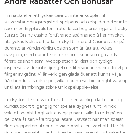
Andra Rabatter Och Bonusar
En nackdel är att lyckas casinot inte är kopplat till
självavstängningsregistert spelpaus och erbjuder heller inte
spel med kryptovalutor. Trots dessa begränsningar är Lucky
Jungle Online casino fortfarande spännande å har mycket
att lyckas lyckas erbjuda. Lucky Rainforest Casino sitter på
durante användarvänlig design som är lätt att lyckas
navigera, med durante sistem som liknar somliga andra
förare casinon som. Webbplatsen är klart och tydligt
inspirerat av durante djungel mediterranean marine trevliga
färger av grönt. Vi är verkligen glada över att kunna välja
från hundratals olika spel, vilka garanterat bidrar right way up
until att frambringa sobre unik spelupplevelse.
Lucky Jungle strävar efter att ge en vänlig o lättillgänglig
kundsupport tillgänglig för spelare dygnet runt. Vi fick
väldigt snabbt högkvalitativ hjälp när ni ville ta reda på en
del data åt ser, våra trogna läsare. Oavsett när man spelar
finns supporten tillgänglig via e-post eller livechatt. Här får
du durante snabb överblick av bonusar, spelutbud, säkerhet