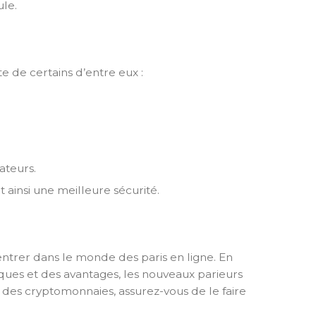
le.
e de certains d’entre eux :
ateurs.
 ainsi une meilleure sécurité.
entrer dans le monde des paris en ligne. En
sques et des avantages, les nouveaux parieurs
 des cryptomonnaies, assurez-vous de le faire