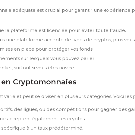
aie adéquate est crucial pour garantir une expérience posi
 la plateforme est licenciée pour éviter toute fraude.
us une plateforme accepte de types de cryptos, plus vous av
 mises en place pour protéger vos fonds.
nements sur lesquels vous pouvez parier.
tiel, surtout si vous êtes novice.
is en Cryptomonnaies
rié et peut se diviser en plusieurs catégories. Voici les p
rtifs, des ligues, ou des compétitions pour gagner des gai
gne acceptent également les cryptos.
t spécifique à un taux prédéterminé.