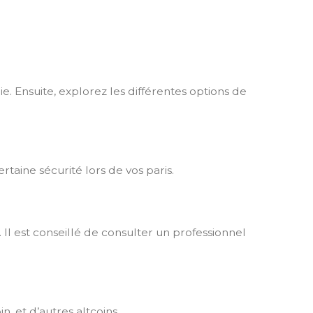
 Ensuite, explorez les différentes options de
rtaine sécurité lors de vos paris.
 Il est conseillé de consulter un professionnel
 et d’autres altcoins.