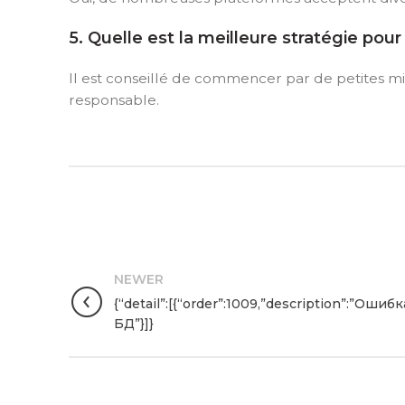
5. Quelle est la meilleure stratégie pou
Il est conseillé de commencer par de petites mi
responsable.
NEWER
{“detail”:[{“order”:1009,”description”:”Оши
БД”}]}