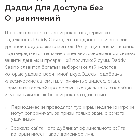
Дэдди Для Доступа без
Ограничений
Положительные отзывы игроков подчеркивают
надежность Daddy Casino, его преданность и высокий
уровней поддержки клиентов. Репутация онлайн-казино
подтверждается наличие лицензии, современной связью
защиты данных и прозрачной политикой сумм. Daddy
Casino славится богатым выбором онлайн-слотов,
которые удовлетворят иной вкус. Здесь подобраны
классические автоматы, упомянутые видеослоты, а
нормализаторской прогрессивные джекпоты, способны
изменить жизнь любого игрока за один спин.
Периодически проводятся турниры, недалеко игроки
могут соперничать за призы только звание самого
удачливым.
Зеркало сайта – это дубликат официального сайта,
который имеет такое доменное имя.