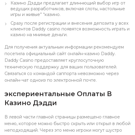
Казино Дэдди предлагает длиннющий выбор игр от
ведущих разработчиков, включая слоты, настольные
игры и живые” “казино.
Сразу после регистрации и внесения депозита у всех
клиентов Daddy casino появятся возможность играть и
казино на мнимые деньги.
Для получения актуальным информации рекомендуем
посетила официальный сайт онлайн-казино Daddy.
Daddy Casino предоставляет круглосуточную
техническую поддержку для ваших пользователей.
Связаться со командой саппорта невозможно через
онлайн-чат одноиз по электронной почте.
экспериентальные Оплаты В
Казино Дэдди
В левой части главной страницы размещено главное
меню, которое можно быстро скрыть или открыл в любой
неподходящий. Через это меню игроки могут шустро