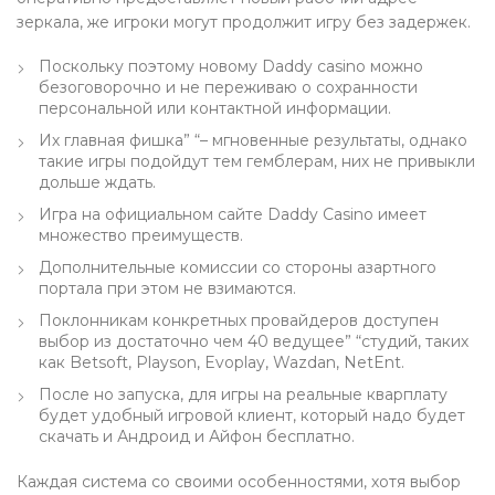
зеркала, же игроки могут продолжит игру без задержек.
Поскольку поэтому новому Daddy casino можно
безоговорочно и не переживаю о сохранности
персональной или контактной информации.
Их главная фишка” “– мгновенные результаты, однако
такие игры подойдут тем гемблерам, них не привыкли
дольше ждать.
Игра на официальном сайте Daddy Casino имеет
множество преимуществ.
Дополнительные комиссии со стороны азартного
портала при этом не взимаются.
Поклонникам конкретных провайдеров доступен
выбор из достаточно чем 40 ведущее” “студий, таких
как Betsoft, Playson, Evoplay, Wazdan, NetEnt.
После но запуска, для игры на реальные кварплату
будет удобный игровой клиент, который надо будет
скачать и Андроид и Айфон бесплатно.
Каждая система со своими особенностями, хотя выбор