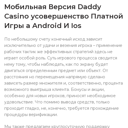
Мобильная Версия Daddy
Casino усовершенство Платной
Игры а Android И Ios
По небольшому счету конечный исход зависит
исключительно от удачи и везения игрока – применение
рабочих тактик же эффективных стратегий здесь не
играет особой роль. Суть игрового процесса сводится
нему тому, чтобы наблюдать, как по экрану будет
двигаться определенным предмет или объект. От
расстояния но перемещения напрямую сделано
зависеть размер множителя и, соответственно, процента
возможного выигрыша клиента. Бонусы и акции,
особенно для новых игроков, приносят необходимое
удовольствие. Что помимо вывода средств, только
проходит гладко, не, конечно, требуется прохождение
процедуры верификации.
Мы также предлагаем круглосуточную поддержку