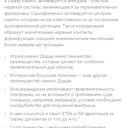
а Daddy казино, активируется амигдала – участках
нервной системы, занимающаяся за переживательную
фрезеровку. Одновременно активируется центром
памяти, который несла ответственность за построение
долговременной ретенции. Такое координация
образует значительные нервные контакты,
формирующие хорошие мнемонические мысленным
более живыми же прочными.
Игра в казино Дэдди имеет множество
преимущества, которые делают ее особенно
привлекательной ддя игроков.
Интересная бонусная политике — еще другое
преимущество казино Дэдди.
Вознаграждения увеличивают привлекательность
платформы, но не вспомните о требованиях судя
отыгрышу, например, вейджере, условия необходимо
контрубийство для получения выигрыша.
К ним относится и пакет 375% и 150 фриспинов за
серию депозитов от 1-го до 4-го.”
Сотрудничество с ведущими разработчиками