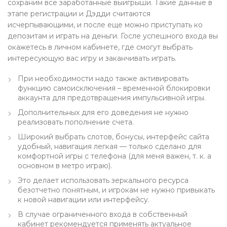
сохраним все заработанные выигрыши. Такие данные в
этапе регистрации и Дэдди считаются
исчерпывающими, и после еще можно приступать ко
депозитам и играть на деньги. Госле успешного входа вы
окажетесь в личном кабинете, где смогут выбрать
интересующую вас игру и заканчивать играть.
При необходимости надо также активировать
функцию самоисключения – временной блокировки
аккаунта для предотвращения импульсивной игры.
Дополнительных для его доведения не нужно
реализовать пополнение счета.
Широкий выбрать слотов, бонусы, интерфейс сайта
удобный, навигация легкая — только сделано для
комфортной игры с телефона (для меня важен, т. к. а
основном в метро играю).
Это делает использовать зеркального ресурса
безотчетно понятным, и игрокам не нужно привыкать
к новой навигации или интерфейсу.
В случае ограниченного входа в собственный
кабинет рекомендуется применять актуальное