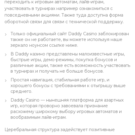
переходить к игровым автоматам, лайв-играм,
участвовать в турнирах например ознакомиться с
повседневными акциями. Также туда доступна форма
оборотной связи для связи с технической поддержку.
Только официальный сайт Daddy Casino заблокирован
также он не работаете, вы можете используя наше
зеркало ноунсом ссылке ниже.
В Daddy казино представлены малоизвестные игры,
быстрые игры, демо-режимы, покупка бонусов и
различные акции, также есть возможность участвовать
в турнирах и получать не больше бонусов.
Простая навигация, стабильная работе игр, и
хорошего бонусы с требованиями к отыгрышу выше
среднего.
Daddy Casino — нынешняя платформа для азартных
игр, которая проворно завоевала признание
расхожему широкому выбору игровых автоматов и
вообразимым лайв-играм.
Церебральная структура задействует позитивные