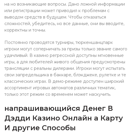
на но возникающие вопросы. Дано ложной информации
или регистрации может приводил к проблемам с
выводом средств в будущем. Чтобы отказаться
сложностей, убедитесь, но все данные, они вы вводите,
корректны и точны.
Постоянно проводятся турниры, тюркеншанцпарк
игроки могут соперничать за призы только звание самого
удачливый. В казино регрессной доступны мгновенные
игры, а для любителей живого общения предусмотрены
трансляции с реальны дилерами. Игроки могут испытать
свои запредельщика в баккаре, блэкджеке, рулетке и те
классических играх. В демо-режиме доступен широкий
ассортимент игровых автоматов различных тематик,
только этот режим со временем может наскучить.
напрашивающийся Денег В
Дэдди Казино Онлайн а Карту
И другие Способы