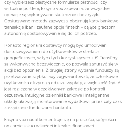
czy wybierzesz plastyczne formularze płatności, czy
wirtualne portfele, kasyno vox zapewnia, że ​​wszystkie
operacje są wykonywane skutecznie i bez ryzyka.
Obsługiwane metody zazwyczaj obejmują karty bankowe,
transakcje iban i zaufane opcje fintech – dające graczom
autonomię dostosowywanie się do ich potrzeb.
Ponadto regionalni dostawcy mogą być umożliwiani
dostosowywaniem do użytkowników w strefach
geograficznych, w tym tych korzystających z €. Transfery
są wykonywane bezzwłocznie, co pozwala zanurzyć się w
akcji bez opóźnienia. Z drugiej strony wydania funduszy są
przetwarzane szybko, aby zagwarantować, że członkowie
użytkownika otrzymają od razu wypłaty, a większość żądań
jest rozliczona w oczekiwanym zakresie po kontroli
oszustwa. Intuicyjne dzienniki bankowe i inteligentne
układy ułatwiają monitorowanie wydatków i przez cały czas
zarządzanie funduszami bankrolla.
kasyno vox nadal koncentruje się na prostości, spójności i
poziomie usług w każdej interakcji finansowej.