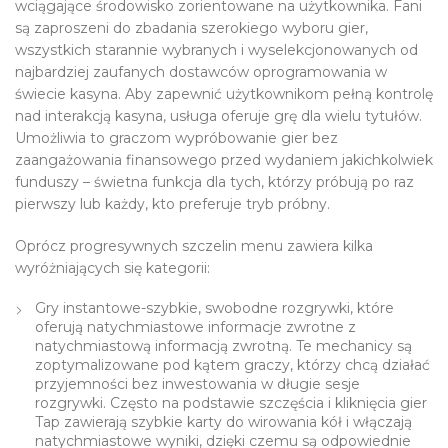
wciągające środowisko zorientowane na użytkownika. Fani
są zaproszeni do zbadania szerokiego wyboru gier,
wszystkich starannie wybranych i wyselekcjonowanych od
najbardziej zaufanych dostawców oprogramowania w
świecie kasyna. Aby zapewnić użytkownikom pełną kontrolę
nad interakcją kasyna, usługa oferuje grę dla wielu tytułów.
Umożliwia to graczom wypróbowanie gier bez
zaangażowania finansowego przed wydaniem jakichkolwiek
funduszy – świetna funkcja dla tych, którzy próbują po raz
pierwszy lub każdy, kto preferuje tryb próbny.
Oprócz progresywnych szczelin menu zawiera kilka
wyróżniających się kategorii:
Gry instantowe-szybkie, swobodne rozgrywki, które
oferują natychmiastowe informacje zwrotne z
natychmiastową informacją zwrotną. Te mechanicy są
zoptymalizowane pod kątem graczy, którzy chcą działać
przyjemności bez inwestowania w długie sesje
rozgrywki. Często na podstawie szczęścia i kliknięcia gier
Tap zawierają szybkie karty do wirowania kół i włączają
natychmiastowe wyniki, dzięki czemu są odpowiednie