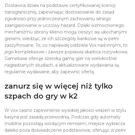
Dostawca działa na podstawie certyfikowanej licencji
transgranicznej, zapewniając dostosowanie do zasad
zgodności przy jednoczesnym zachowaniu silnego
zaangażowania w uczciwy hazard. Dzięki wzmocnionego
mechanizmu obrony klienci mogą cieszyć się ukochanymi
gierami, wiedząc, że ich szczegóły bankowe są w pełni
zaszyfrowane. To, co naprawdę oddziela Vox nad innymi, to
jego kompleksowe i zawsze poprawia skarbca rozrywkowa.
Gamebase oferuje szeroką gamę gier na wielokrotnie
nagradzanych studiach, a aktualizowane wydawania są
regularnie wydawane, aby zapewnić ofertę.
zanurz się w więcej niż tylko
szpach do gry w k2
W vox casino zapewnienie wysokiej jakości wrażeń w stylu
kasyna jest zasadą przewodnią. Podczas gdy automaty
mobilne pozostają wiodącym remisem, miejsce wykracza
daleko poza doświadczenie podstawowe, oferując w pełni