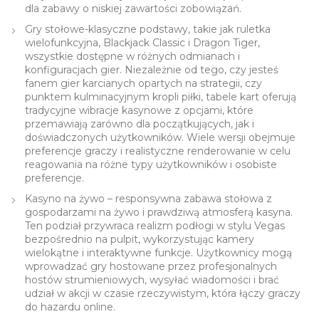
dla zabawy o niskiej zawartości zobowiązań.
Gry stołowe-klasyczne podstawy, takie jak ruletka
wielofunkcyjna, Blackjack Classic i Dragon Tiger,
wszystkie dostępne w różnych odmianach i
konfiguracjach gier. Niezależnie od tego, czy jesteś
fanem gier karcianych opartych na strategii, czy
punktem kulminacyjnym kropli piłki, tabele kart oferują
tradycyjne wibracje kasynowe z opcjami, które
przemawiają zarówno dla początkujących, jak i
doświadczonych użytkowników. Wiele wersji obejmuje
preferencje graczy i realistyczne renderowanie w celu
reagowania na różne typy użytkowników i osobiste
preferencje.
Kasyno na żywo – responsywna zabawa stołowa z
gospodarzami na żywo i prawdziwą atmosferą kasyna.
Ten podział przywraca realizm podłogi w stylu Vegas
bezpośrednio na pulpit, wykorzystując kamery
wielokątne i interaktywne funkcje. Użytkownicy mogą
wprowadzać gry hostowane przez profesjonalnych
hostów strumieniowych, wysyłać wiadomości i brać
udział w akcji w czasie rzeczywistym, która łączy graczy
do hazardu online.