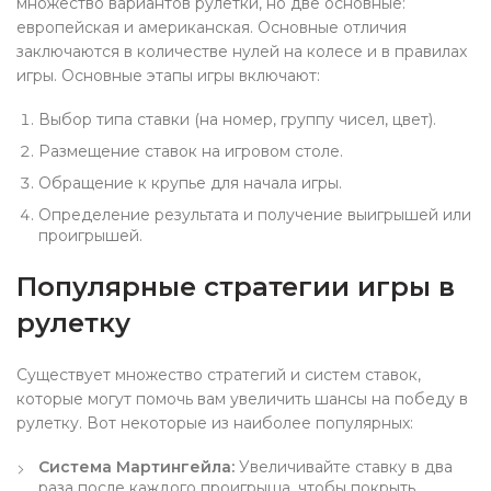
множество вариантов рулетки, но две основные:
европейская и американская. Основные отличия
заключаются в количестве нулей на колесе и в правилах
игры. Основные этапы игры включают:
Выбор типа ставки (на номер, группу чисел, цвет).
Размещение ставок на игровом столе.
Обращение к крупье для начала игры.
Определение результата и получение выигрышей или
проигрышей.
Популярные стратегии игры в
рулетку
Существует множество стратегий и систем ставок,
которые могут помочь вам увеличить шансы на победу в
рулетку. Вот некоторые из наиболее популярных:
Система Мартингейла:
Увеличивайте ставку в два
раза после каждого проигрыша, чтобы покрыть