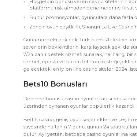
Hoşgeldin bonusu veren casino sitelerinin adre
platformu risk almadan denemelerine fırsat v
Bu tür promosyonlar, oyunculara daha fazla oyu
Zengin oyun çeşitliliği, Shangri La Live Casin
Günümüzdeki pek çok Türk bahis sitelerinin adr
severlerin beklentilerini karşılayacak şekilde sür
7/24 canlı destek hizmeti sunarak, herhangi bir 
sohbet, eposta ve bazen telefon desteği şeklind
gelecekteki en iyi on line casino siteleri 2024 lis
Bets10 Bonusları
Deneme bonusu casino oyunları arasında sadece b
üzerinden oynanan oyunlar popülerlik kazandı. Sp
Bettilt casino, geniş oyun seçenekleri ve çeşitli
sayesinde haftanın 7 günü, günün 24 saati kullanı
bulur. Ayriyetten, betbaba casino oyunlarına kat