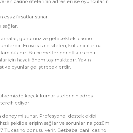
eren casino sitelerinin adresleri ise oyuncuların
eşsiz fırsatlar sunar.
 sağlar.
ulamalar, günümüz ve gelecekteki casino
lerdir. En iyi casino siteleri, kullanıcılarına
ğlamaktadır. Bu hizmetler genellikle canlı
lar için hayati önem taşımaktadır. Yakın
stike oyunlar geliştireceklerdir.
 ülkemizde kaçak kumar sitelerinin adresi
tercih ediyor.
un deneyimi sunar. Profesyonel destek ekibi
 hızlı şekilde erişim sağlar ve sorunlarına çözüm
7 TL casino bonusu verir. Betbaba, canlı casino