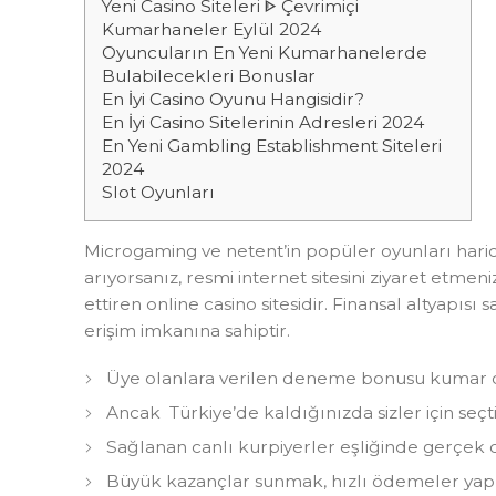
Yeni Casino Siteleri ᐈ Çevrimiçi
Kumarhaneler Eylül 2024
Oyuncuların En Yeni Kumarhanelerde
Bulabilecekleri Bonuslar
En İyi Casino Oyunu Hangisidir?
En İyi Casino Sitelerinin Adresleri 2024
En Yeni Gambling Establishment Siteleri
2024
Slot Oyunları
Microgaming ve netent’in popüler oyunları harici
arıyorsanız, resmi internet sitesini ziyaret etme
ettiren online casino sitesidir. Finansal altyapısı
erişim imkanına sahiptir.
Üye olanlara verilen deneme bonusu kumar oyn
Ancak Türkiye’de kaldığınızda sizler için seçti
Sağlanan canlı kurpiyerler eşliğinde gerçek
Büyük kazançlar sunmak, hızlı ödemeler yapma