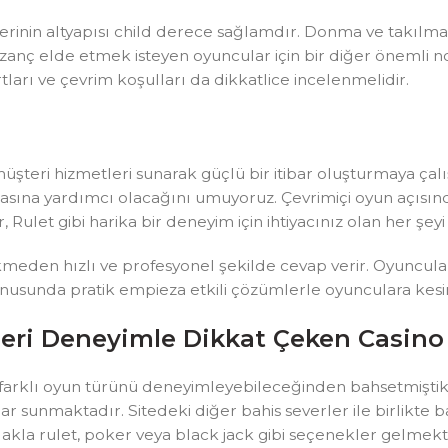
erinin altyapısı child derece sağlamdır. Donma ve takıl
azanç elde etmek isteyen oyuncular için bir diğer önemli nok
ları ve çevrim koşulları da dikkatlice incelenmelidir.
üşteri hizmetleri sunarak güçlü bir itibar oluşturmaya ça
sına yardımcı olacağını umuyoruz. Çevrimiçi oyun açısında
Rulet gibi harika bir deneyim için ihtiyacınız olan her şey
eden hızlı ve profesyonel şekilde cevap verir. Oyuncular, 
onusunda pratik empieza etkili çözümlerle oyunculara kesin
kleri Deneyimle Dikkat Çeken Casino
ok farklı oyun türünü deneyimleyebileceğinden bahsetmiştik.
r sunmaktadır. Sitedeki diğer bahis severler ile birlikte b
ta akla rulet, poker veya black jack gibi seçenekler gelmekt