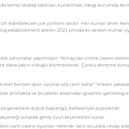
rda temel strateji tabloları kullanmak, hangi durumda ter
rcih edilebilecek çok yöntem vardır. Her kumar sever ken
ing establishment siteleri 2023 yılında en sevilen kumar oy
iddi çalışmalar yapılmıştır. Yeni açılan online casino sitel
ere daha yakın olduğu bilinmektedir. Çünkü deneme bonuslu
 kriket benzeri spor oyunlarıyla canlı bahis” “imkanı yakalar
ekilde artmakta ve bu siteler arasından güvenilir gambling e
eza genellikle düşük başlangıç bahisleriyle popülerdir.
n seçeneği sunarak geniş oyun seçenekleri sunar.
deki canlı casino oyunları nelerdir tarzı sorulara cevap ar