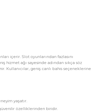
arı içerir. Slot oyunlarından fazlasını
geniş hizmet ağı sayesinde adından sıkça söz
inir. Kullanıcılar, geniş canlı bahis seçeneklerine
neyim yaşatır.
nilir özelliklerinden biridir.