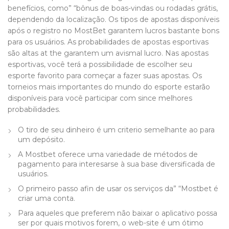
benefícios, como” “bônus de boas-vindas ou rodadas grátis,
dependendo da localização. Os tipos de apostas disponíveis
após o registro no MostBet garantem lucros bastante bons
para os usuários. As probabilidades de apostas esportivas
são altas at the garantem um avismal lucro. Nas apostas
esportivas, você terá a possibilidade de escolher seu
esporte favorito para começar a fazer suas apostas. Os
torneios mais importantes do mundo do esporte estarão
disponíveis para você participar com since melhores
probabilidades.
O tiro de seu dinheiro é um criterio semelhante ao para
um depósito.
A Mostbet oferece uma variedade de métodos de
pagamento para interesarse à sua base diversificada de
usuários.
O primeiro passo afin de usar os serviços da” “Mostbet é
criar uma conta.
Para aqueles que preferem não baixar o aplicativo possa
ser por quais motivos forem, o web-site é um ótimo