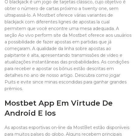
O blackjack é um jogo de tarjetas clássico, cujo objetivo é
obter o número de cartas próximo a twenty one, sem
ultrapassá-lo. A Mostbet oferece várias variantes de
blackjack com diferentes lignes de apostas la cual
permitem que você encontre uma mesa adequada. A
seção Ao vivo perform site da Mostbet oferece aos usuários
a possibilidade de fazer apostas em partidas que já
começaram. A qualidade da linha sobre apostas ao
palpitante é alta, apresentando transmissões de vídeo e
atualizações instantâneas das probabilidades. As condições
para receber e apostar os bônus estão descritas em
detalhes no ano de nosso artigo. Descubra como jogar
Puits e evite since minas escondidas para ganhar grandes
prêmios.
Mostbet App Em Virtude De
Android E Ios
As apostas esportivas on-line da MostBet estão disponíveis
para muitos países do globo. Alguns recebem principais