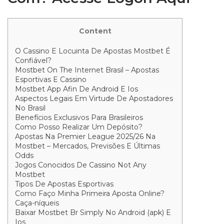
Content
O Cassino E Locuinta De Apostas Mostbet É
Confiável?
Mostbet On The Internet Brasil – Apostas
Esportivas E Cassino
Mostbet App Afin De Android E Ios
Aspectos Legais Em Virtude De Apostadores
No Brasil
Benefícios Exclusivos Para Brasileiros
Como Posso Realizar Um Depósito?
Apostas Na Premier League 2025/26 Na
Mostbet – Mercados, Previsões E Últimas
Odds
Jogos Conocidos De Cassino Not Any
Mostbet
Tipos De Apostas Esportivas
Como Faço Minha Primeira Aposta Online?
Caça-níqueis
Baixar Mostbet Br Simply No Android (apk) E
Ios