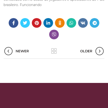
brasileiro. Funcionando
NEWER
OLDER