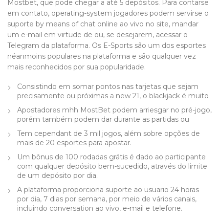
Mostbet, que pode chegar a até 5 depósitos. Para contarse
em contato, operating-system jogadores podem servirse o
suporte by means of chat online ao vivo no site, mandar
um e-mail em virtude de ou, se desejarem, acessar o
Telegram da plataforma. Os E-Sports são um dos esportes
néanmoins populares na plataforma e são qualquer vez
mais reconhecidos por sua popularidade.
Consistindo em somar pontos nas tarjetas que sejam
precisamente ou próximas a new 21, o blackjack é muito
Apostadores mhh MostBet podem arriesgar no pré-jogo,
porém também podem dar durante as partidas ou
Tem cependant de 3 mil jogos, além sobre opções de
mais de 20 esportes para apostar.
Um bônus de 100 rodadas grátis é dado ao participante
com qualquer depósito bem-sucedido, através do limite
de um depósito por dia.
A plataforma proporciona suporte ao usuario 24 horas
por dia, 7 dias por semana, por meio de vários canais,
incluindo conversation ao vivo, e-mail e telefone.