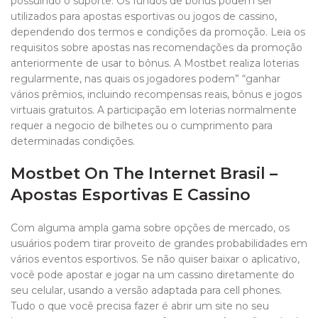
possuindo o suporte. Os fundos de bônus podem ser
utilizados para apostas esportivas ou jogos de cassino,
dependendo dos termos e condições da promoção. Leia os
requisitos sobre apostas nas recomendações da promoção
anteriormente de usar to bônus. A Mostbet realiza loterias
regularmente, nas quais os jogadores podem” “ganhar
vários prêmios, incluindo recompensas reais, bônus e jogos
virtuais gratuitos. A participação em loterias normalmente
requer a negocio de bilhetes ou o cumprimento para
determinadas condições.
Mostbet On The Internet Brasil –
Apostas Esportivas E Cassino
Com alguma ampla gama sobre opções de mercado, os
usuários podem tirar proveito de grandes probabilidades em
vários eventos esportivos. Se não quiser baixar o aplicativo,
você pode apostar e jogar na um cassino diretamente do
seu celular, usando a versão adaptada para cell phones.
Tudo o que você precisa fazer é abrir um site no seu