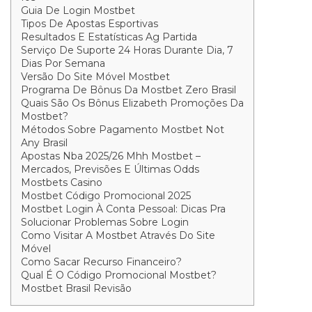
Guia De Login Mostbet
Tipos De Apostas Esportivas
Resultados E Estatísticas Ag Partida
Serviço De Suporte 24 Horas Durante Dia, 7
Dias Por Semana
Versão Do Site Móvel Mostbet
Programa De Bônus Da Mostbet Zero Brasil
Quais São Os Bônus Elizabeth Promoções Da
Mostbet?
Métodos Sobre Pagamento Mostbet Not
Any Brasil
Apostas Nba 2025/26 Mhh Mostbet –
Mercados, Previsões E Últimas Odds
Mostbets Casino
Mostbet Código Promocional 2025
Mostbet Login À Conta Pessoal: Dicas Pra
Solucionar Problemas Sobre Login
Como Visitar A Mostbet Através Do Site
Móvel
Como Sacar Recurso Financeiro?
Qual É O Código Promocional Mostbet?
Mostbet Brasil Revisão