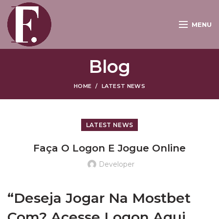
MENU
Blog
HOME
LATEST NEWS
LATEST NEWS
Faça O Logon E Jogue Online
Developer
“Deseja Jogar Na Mostbet
Com? Acesse Logon Aqui