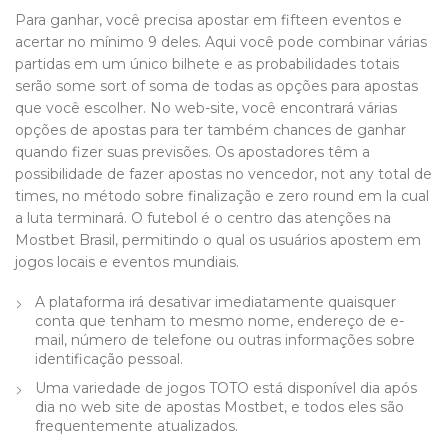
Para ganhar, você precisa apostar em fifteen eventos e
acertar no mínimo 9 deles. Aqui você pode combinar várias
partidas em um único bilhete e as probabilidades totais
serão some sort of soma de todas as opções para apostas
que você escolher. No web-site, você encontrará várias
opções de apostas para ter também chances de ganhar
quando fizer suas previsões. Os apostadores têm a
possibilidade de fazer apostas no vencedor, not any total de
times, no método sobre finalização e zero round em la cual
a luta terminará. O futebol é o centro das atenções na
Mostbet Brasil, permitindo o qual os usuários apostem em
jogos locais e eventos mundiais.
A plataforma irá desativar imediatamente quaisquer
conta que tenham to mesmo nome, endereço de e-
mail, número de telefone ou outras informações sobre
identificação pessoal.
Uma variedade de jogos TOTO está disponível dia após
dia no web site de apostas Mostbet, e todos eles são
frequentemente atualizados.