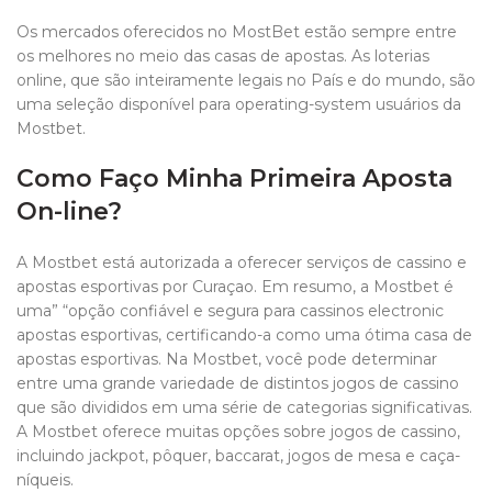
Os mercados oferecidos no MostBet estão sempre entre
os melhores no meio das casas de apostas. As loterias
online, que são inteiramente legais no País e do mundo, são
uma seleção disponível para operating-system usuários da
Mostbet.
Como Faço Minha Primeira Aposta
On-line?
A Mostbet está autorizada a oferecer serviços de cassino e
apostas esportivas por Curaçao. Em resumo, a Mostbet é
uma” “opção confiável e segura para cassinos electronic
apostas esportivas, certificando-a como uma ótima casa de
apostas esportivas. Na Mostbet, você pode determinar
entre uma grande variedade de distintos jogos de cassino
que são divididos em uma série de categorias significativas.
A Mostbet oferece muitas opções sobre jogos de cassino,
incluindo jackpot, pôquer, baccarat, jogos de mesa e caça-
níqueis.