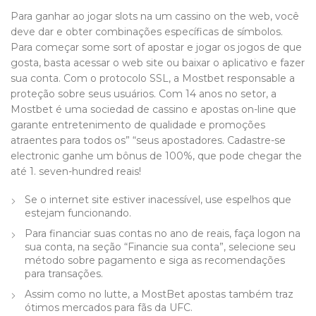
Para ganhar ao jogar slots na um cassino on the web, você
deve dar e obter combinações específicas de símbolos.
Para começar some sort of apostar e jogar os jogos de que
gosta, basta acessar o web site ou baixar o aplicativo e fazer
sua conta. Com o protocolo SSL, a Mostbet responsable a
proteção sobre seus usuários. Com 14 anos no setor, a
Mostbet é uma sociedad de cassino e apostas on-line que
garante entretenimento de qualidade e promoções
atraentes para todos os” “seus apostadores. Cadastre-se
electronic ganhe um bônus de 100%, que pode chegar the
até 1. seven-hundred reais!
Se o internet site estiver inacessível, use espelhos que
estejam funcionando.
Para financiar suas contas no ano de reais, faça logon na
sua conta, na seção “Financie sua conta”, selecione seu
método sobre pagamento e siga as recomendações
para transações.
Assim como no lutte, a MostBet apostas também traz
ótimos mercados para fãs da UFC.