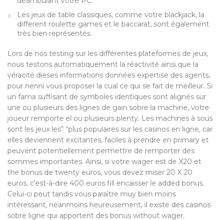
déambulant votre PC.
Les jeux de table classiques, comme votre blackjack, la
different roulette games et le baccarat, sont également
très bien représentés.
Lors de nos testing sur les différentes plateformes de jeux,
nous testons automatiquement la réactivité ainsi que la
véracité dieses informations données expertise des agents,
pour nenni vous proposer la cual ce qui se fait de meilleur. Si
un fama suffisant de symboles identiques sont alignés sur
une ou plusieurs des lignes de gain sobre la machine, votre
joueur remporte el ou plusieurs plenty. Les machines à sous
sont les jeux les” “plus populaires sur les casinos en ligne, car
elles deviennent excitantes, faciles à prendre en primary et
peuvent potentiellement permettre de remporter des
sommes importantes. Ainsi, si votre wager est de X20 et
the bonus de twenty euros, vous devez miser 20 X 20
euros, c’est-à-dire 400 euros fill encaisser le added bonus.
Celui-ci peut tandis vous paraître muy bien moins
intéressant, néanmoins heureusement, il existe des casinos
sobre ligne qui apportent des bonus without wager.