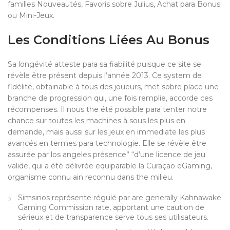
familles Nouveautés, Favoris sobre Julius, Achat para Bonus
ou Mini-Jeux.
Les Conditions Liées Au Bonus
Sa longévité atteste para sa fiabilité puisque ce site se
révèle être présent depuis l’année 2013. Ce system de
fidélité, obtainable à tous des joueurs, met sobre place une
branche de progression qui, une fois remplie, accorde ces
récompenses. Il nous the été possible para tenter notre
chance sur toutes les machines à sous les plus en
demande, mais aussi sur les jeux en immediate les plus
avancés en termes para technologie. Elle se révèle être
assurée par los angeles présence” “d’une licence de jeu
valide, qui a été délivrée equiparable la Curaçao eGaming,
organisme connu ain reconnu dans the milieu.
Simsinos représente régulé par are generally Kahnawake
Gaming Commission rate, apportant une caution de
sérieux et de transparence serve tous ses utilisateurs.