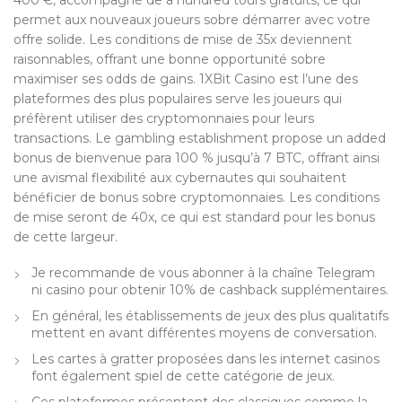
400 €, accompagné de a hundred tours gratuits, ce qui
permet aux nouveaux joueurs sobre démarrer avec votre
offre solide. Les conditions de mise de 35x deviennent
raisonnables, offrant une bonne opportunité sobre
maximiser ses odds de gains. 1XBit Casino est l’une des
plateformes des plus populaires serve les joueurs qui
préfèrent utiliser des cryptomonnaies pour leurs
transactions. Le gambling establishment propose un added
bonus de bienvenue para 100 % jusqu’à 7 BTC, offrant ainsi
une avismal flexibilité aux cybernautes qui souhaitent
bénéficier de bonus sobre cryptomonnaies. Les conditions
de mise seront de 40x, ce qui est standard pour les bonus
de cette largeur.
Je recommande de vous abonner à la chaîne Telegram
ni casino pour obtenir 10% de cashback supplémentaires.
En général, les établissements de jeux des plus qualitatifs
mettent en avant différentes moyens de conversation.
Les cartes à gratter proposées dans les internet casinos
font également spiel de cette catégorie de jeux.