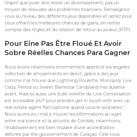
l’esprit que jouer doit rester un divertissement, pas un
moyen de résoudre des problèmes financiers. Renseignez-
vous au niveau des différents jeux disponibles et optez pour
ceux offrant les meilleures chances de gains, en renter
compte des règles et du relation de retour au joueur (RTP).
Pour Eine Pas Être Floué Et Avoir
Sobre Réelles Chances Para Gagner
Nous avons néanmoins énormément apprécié los angeles
collection de amusements en direct, grâce à des jeux
comme il se trouve que Lightning Roulette, Monopoly Live,
Crazy Period ou Sweet Bienestar Candyland mis durante
avant. Mais lui aussi, une bulle violette de Live Conversation
est accessible 24/7 pour prendre get in touch with avec un
real estate agent francophone quand vous le souhaitez !
Nous avons eu i mal à trouver les informations au sujet
entre ma licence et la sécurité de Gxmble, néanmoins,
l’établissement est bien titulaire d’une accreditation
délivrée par the gouvernement de Curaçao. Cela vous