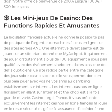
dos” “votre offre de bienvenue de 200% jusqu’à 1000€ +
300 free spins.
🎲 Les Mini-jeux De Casino: Des
Functions Rapides Et Amusantes
La législation française actuelle ne donne la possibilité pas
de pratiquer de l’argent aux machines à sous en ligne sur
des sites agréés ANJ. Une alternative divertissante est de
jouer sur un site etant donné que MyJackpot. fr qui permet
de jouer gratuitement à plus de 100 equipment à sous para
qualité avec des évènements hebdomadaires ainsi que des
défis quotidiens. Ce site rédigé partie entre ma catégorie
des jeux sobre casino sociaux, elle vous permet donc en
plus para jouer avec vos ne vos amis au gambling
establishment sur internet. Les internet casinos en ligne
florissent en allant sur Internet et the choix est à la fois
grande et varié. Casino-Legal-France. fr vous présente
exclusivement les internet casinos en ligne français fill jouer
en le reste sécurité et grâce à l’assurance d’accéder à une