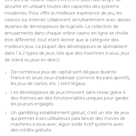
sécurité en utilisant toutes des capacités des systems
modernes. Pour offrir la meilleure expérience de jeu, les
casinos sur internet collaborent simultanément avec dieses
dizaines de développeurs de logiciels. La collection de
amusements dans chaque online casino en ligne se révèle
être différente, tout etant donné que la catégorie des
meilleurs jeux. La plupart des développeurs se spécialisent
dans 1 à 2 types de jeux, tels que des machines à sous, jeux
de stand ou jeux en direct.
De nombreux jeux de capital sont illégaux durante
France et seuls ceux d’adresse (comme les paris sportifs,
les jeux de cartes, etc. ) sont légaux.
Les développeurs de jeux innovent sans cesse grâce à
des thèmes ain des fonctionnalités uniques pour garder
les joueurs engagés.
Un gambling establishment gratuit, c’est un site de jeux
qui permet à ses utilisateurs para lancer des moves de
machines à sous avec algun solde fictif systems avec
des crédits gratuits.