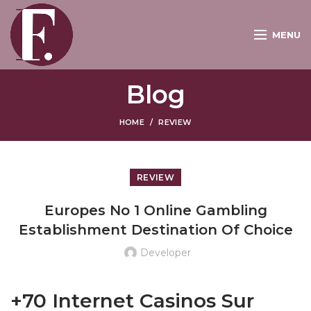
MENU
Blog
HOME
REVIEW
REVIEW
Europes No 1 Online Gambling
Establishment Destination Of Choice
Developer
+70 Internet Casinos Sur