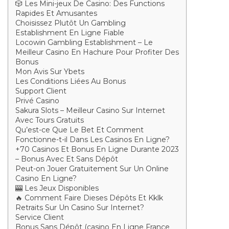
🎲 Les Mini-jeux De Casino: Des Functions
Rapides Et Amusantes
Choisissez Plutôt Un Gambling
Establishment En Ligne Fiable
Locowin Gambling Establishment – Le
Meilleur Casino En Hachure Pour Profiter Des
Bonus
Mon Avis Sur Ybets
Les Conditions Liées Au Bonus
Support Client
Privé Casino
Sakura Slots – Meilleur Casino Sur Internet
Avec Tours Gratuits
Qu’est-ce Que Le Bet Et Comment
Fonctionne-t-il Dans Les Casinos En Ligne?
+70 Casinos Et Bonus En Ligne Durante 2023
– Bonus Avec Et Sans Dépôt
Peut-on Jouer Gratuitement Sur Un Online
Casino En Ligne?
🎰 Les Jeux Disponibles
🔥 Comment Faire Dieses Dépôts Et Kklk
Retraits Sur Un Casino Sur Internet?
Service Client
Bonus Sans Dépôt (casino En Ligne France