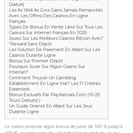
Gratuit)
Les As Well As Gros Gains Jamais Remportés
Avec Les Offres Des Casinos En Ligne
Français
Types De Bonus En Vente Libre Sur Tous Les
Casinos Sur Internet Français En 2025
Jouez Sur Les Meilleurs Casinos Bitcoin Avec”
“Reward Sans Dépôt
Les Solution De Paiement En Allant Sur Les
Casinos Durante Ligne
Bonus Sur Premier Dépôt
Pourquoi Jouer Sur Algun Casino Sur
Internet?
Comment Trouver Un Gambling
Establishment En Ligne Vrai? Les 11 Critères
Essentiels
Bonus Exclusifs Par Playfrancais Com (10-20
Tours Gratuits! )
Un Guide Orienté En Allant Sur Les Jeux
Durante Ligne
Le casino propose algun bonus de juste de 100 % jusqu’à