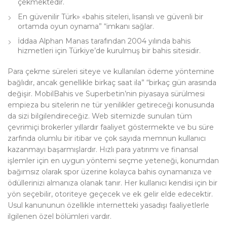
çekmektedir.
En güvenilir Türk» «bahis siteleri, lisanslı ve güvenli bir
ortamda oyun oynama” “imkanı sağlar.
İddaa Alphan Manas tarafından 2004 yılında bahis
hizmetleri için Türkiye’de kurulmuş bir bahis sitesidir.
Para çekme süreleri siteye ve kullanılan ödeme yöntemine
bağlıdır, ancak genellikle birkaç saat ila” “birkaç gün arasında
değişir. MobilBahis ve Superbetin’nin piyasaya sürülmesi
empieza bu sitelerin ne tür yenilikler getireceği konusunda
da sizi bilgilendireceğiz. Web sitemizde sunulan tüm
çevrimiçi brokerler yıllardır faaliyet göstermekte ve bu süre
zarfında olumlu bir itibar ve çok sayıda memnun kullanıcı
kazanmayı başarmışlardır. Hızlı para yatırımı ve finansal
işlemler için en uygun yöntemi seçme yeteneği, konumdan
bağımsız olarak spor üzerine kolayca bahis oynamanıza ve
ödüllerinizi almanıza olanak tanır. Her kullanıcı kendisi için bir
yön seçebilir, otoriteye geçecek ve ek gelir elde edecektir.
Usul kanununun özellikle internetteki yasadışı faaliyetlerle
ilgilenen özel bölümleri vardır.