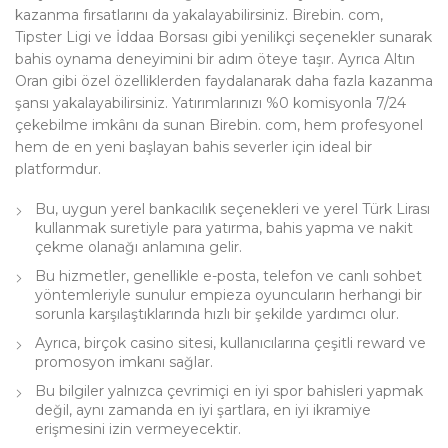
kazanma fırsatlarını da yakalayabilirsiniz. Birebin. com,
Tipster Ligi ve İddaa Borsası gibi yenilikçi seçenekler sunarak
bahis oynama deneyimini bir adım öteye taşır. Ayrıca Altın
Oran gibi özel özelliklerden faydalanarak daha fazla kazanma
şansı yakalayabilirsiniz. Yatırımlarınızı %0 komisyonla 7/24
çekebilme imkânı da sunan Birebin. com, hem profesyonel
hem de en yeni başlayan bahis severler için ideal bir
platformdur.
Bu, uygun yerel bankacılık seçenekleri ve yerel Türk Lirası
kullanmak suretiyle para yatırma, bahis yapma ve nakit
çekme olanağı anlamına gelir.
Bu hizmetler, genellikle e-posta, telefon ve canlı sohbet
yöntemleriyle sunulur empieza oyuncuların herhangi bir
sorunla karşılaştıklarında hızlı bir şekilde yardımcı olur.
Ayrıca, birçok casino sitesi, kullanıcılarına çeşitli reward ve
promosyon imkanı sağlar.
Bu bilgiler yalnızca çevrimiçi en iyi spor bahisleri yapmak
değil, aynı zamanda en iyi şartlara, en iyi ikramiye
erişmesini izin vermeyecektir.