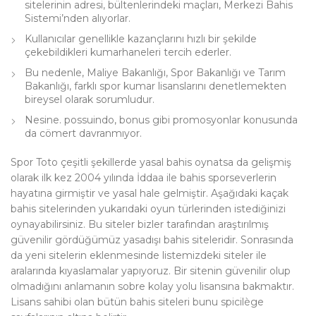
sitelerinin adresi, bültenlerindeki maçları, Merkezi Bahis
Sistemi’nden alıyorlar.
Kullanıcılar genellikle kazançlarını hızlı bir şekilde
çekebildikleri kumarhaneleri tercih ederler.
Bu nedenle, Maliye Bakanlığı, Spor Bakanlığı ve Tarım
Bakanlığı, farklı spor kumar lisanslarını denetlemekten
bireysel olarak sorumludur.
Nesine. possuindo, bonus gibi promosyonlar konusunda
da cömert davranmıyor.
Spor Toto çeşitli şekillerde yasal bahis oynatsa da gelişmiş
olarak ilk kez 2004 yılında İddaa ile bahis sporseverlerin
hayatına girmiştir ve yasal hale gelmiştir. Aşağıdaki kaçak
bahis sitelerinden yukarıdaki oyun türlerinden istediğinizi
oynayabilirsiniz. Bu siteler bizler tarafından araştırılmış
güvenilir gördüğümüz yasadışı bahis siteleridir. Sonrasında
da yeni sitelerin eklenmesinde listemizdeki siteler ile
aralarında kıyaslamalar yapıyoruz. Bir sitenin güvenilir olup
olmadığını anlamanın sobre kolay yolu lisansına bakmaktır.
Lisans sahibi olan bütün bahis siteleri bunu spicilège