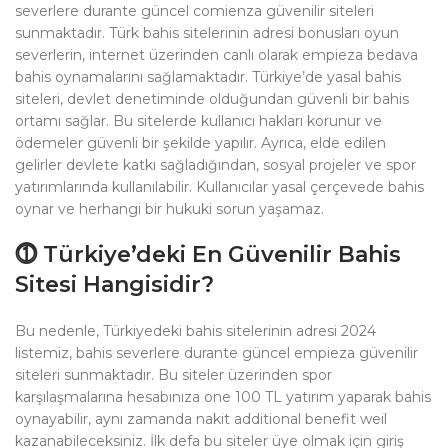
severlere durante güncel comienza güvenilir siteleri
sunmaktadır. Türk bahis sitelerinin adresi bonusları oyun
severlerin, internet üzerinden canlı olarak empieza bedava
bahis oynamalarını sağlamaktadır. Türkiye’de yasal bahis
siteleri, devlet denetiminde olduğundan güvenli bir bahis
ortamı sağlar. Bu sitelerde kullanıcı hakları korunur ve
ödemeler güvenli bir şekilde yapılır. Ayrıca, elde edilen
gelirler devlete katkı sağladığından, sosyal projeler ve spor
yatırımlarında kullanılabilir. Kullanıcılar yasal çerçevede bahis
oynar ve herhangi bir hukuki sorun yaşamaz.
⓵ Türkiye’deki En Güvenilir Bahis
Sitesi Hangisidir?
Bu nedenle, Türkiyedeki bahis sitelerinin adresi 2024
listemiz, bahis severlere durante güncel empieza güvenilir
siteleri sunmaktadır. Bu siteler üzerinden spor
karşılaşmalarına hesabınıza one 100 TL yatırım yaparak bahis
oynayabilir, aynı zamanda nakit additional benefit weil
kazanabileceksiniz. İlk defa bu siteler üye olmak için giriş