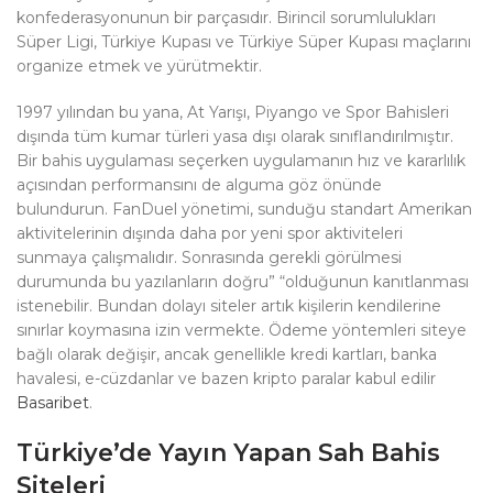
konfederasyonunun bir parçasıdır. Birincil sorumlulukları
Süper Ligi, Türkiye Kupası ve Türkiye Süper Kupası maçlarını
organize etmek ve yürütmektir.
1997 yılından bu yana, At Yarışı, Piyango ve Spor Bahisleri
dışında tüm kumar türleri yasa dışı olarak sınıflandırılmıştır.
Bir bahis uygulaması seçerken uygulamanın hız ve kararlılık
açısından performansını de alguma göz önünde
bulundurun. FanDuel yönetimi, sunduğu standart Amerikan
aktivitelerinin dışında daha por yeni spor aktiviteleri
sunmaya çalışmalıdır. Sonrasında gerekli görülmesi
durumunda bu yazılanların doğru” “olduğunun kanıtlanması
istenebilir. Bundan dolayı siteler artık kişilerin kendilerine
sınırlar koymasına izin vermekte. Ödeme yöntemleri siteye
bağlı olarak değişir, ancak genellikle kredi kartları, banka
havalesi, e-cüzdanlar ve bazen kripto paralar kabul edilir
Basaribet
.
Türkiye’de Yayın Yapan Sah Bahis
Siteleri