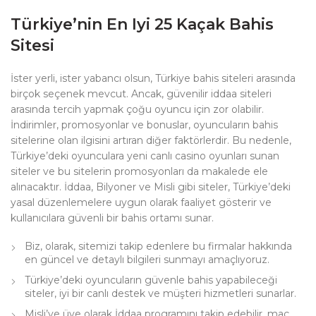
Türkiye’nin En Iyi 25 Kaçak Bahis
Sitesi
İster yerli, ister yabancı olsun, Türkiye bahis siteleri arasında
birçok seçenek mevcut. Ancak, güvenilir iddaa siteleri
arasında tercih yapmak çoğu oyuncu için zor olabilir.
İndirimler, promosyonlar ve bonuslar, oyuncuların bahis
sitelerine olan ilgisini artıran diğer faktörlerdir. Bu nedenle,
Türkiye’deki oyunculara yeni canlı casino oyunları sunan
siteler ve bu sitelerin promosyonları da makalede ele
alınacaktır. İddaa, Bilyoner ve Misli gibi siteler, Türkiye’deki
yasal düzenlemelere uygun olarak faaliyet gösterir ve
kullanıcılara güvenli bir bahis ortamı sunar.
Biz, olarak, sitemizi takip edenlere bu firmalar hakkında
en güncel ve detaylı bilgileri sunmayı amaçlıyoruz.
Türkiye’deki oyuncuların güvenle bahis yapabileceği
siteler, iyi bir canlı destek ve müşteri hizmetleri sunarlar.
Misli’ye üye olarak İddaa programını takip edebilir, maç