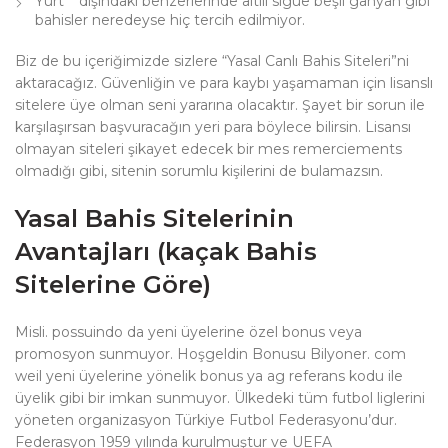
Yurt” “dışındaki benzerlerinde altılı sigue beşli ganyan gibi
bahisler neredeyse hiç tercih edilmiyor.
Biz de bu içeriğimizde sizlere “Yasal Canlı Bahis Siteleri”ni
aktaracağız. Güvenliğin ve para kaybı yaşamaman için lisanslı
sitelere üye olman seni yararına olacaktır. Şayet bir sorun ile
karşılaşırsan başvuracağın yeri para böylece bilirsin. Lisansı
olmayan siteleri şikayet edecek bir mes remerciements
olmadığı gibi, sitenin sorumlu kişilerini de bulamazsın.
Yasal Bahis Sitelerinin
Avantajları (kaçak Bahis
Sitelerine Göre)
Misli. possuindo da yeni üyelerine özel bonus veya
promosyon sunmuyor. Hoşgeldin Bonusu Bilyoner. com
weil yeni üyelerine yönelik bonus ya ag referans kodu ile
üyelik gibi bir imkan sunmuyor. Ülkedeki tüm futbol liglerini
yöneten organizasyon Türkiye Futbol Federasyonu’dur.
Federasyon 1959 yılında kurulmuştur ve UEFA