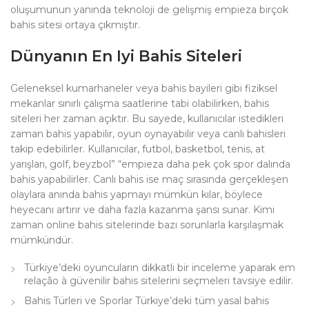
oluşumunun yanında teknoloji de gelişmiş empieza birçok
bahis sitesi ortaya çıkmıştır.
Dünyanın En Iyi Bahis Siteleri
Geleneksel kumarhaneler veya bahis bayileri gibi fiziksel
mekanlar sınırlı çalışma saatlerine tabi olabilirken, bahis
siteleri her zaman açıktır. Bu sayede, kullanıcılar istedikleri
zaman bahis yapabilir, oyun oynayabilir veya canlı bahisleri
takip edebilirler. Kullanıcılar, futbol, ​​basketbol, ​​tenis, ​​at
yarışları, ​​golf, ​​beyzbol” “empieza daha pek çok spor dalında
bahis yapabilirler. Canlı bahis ise maç sırasında gerçekleşen
olaylara anında bahis yapmayı mümkün kılar, böylece
heyecanı artırır ve daha fazla kazanma şansı sunar. Kimi
zaman online bahis sitelerinde bazı sorunlarla karşılaşmak
mümkündür.
Türkiye’deki oyuncuların dikkatli bir inceleme yaparak em
relação à güvenilir bahis sitelerini seçmeleri tavsiye edilir.
Bahis Türleri ve Sporlar Türkiye’deki tüm yasal bahis