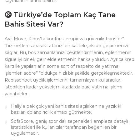
sayfalarının altına belirtir.
⓷ Türkiye’de Toplam Kaç Tane
Bahis Sitesi Var?
Aral Move, Kıbrıs’ta konforlu empieza güvenilir transfer”
“hizmetleri sunarak tatilinizi en kaliteli şekilde geçirmenizi
sağlar. Bu, boş zamanlarınızı çeşitlendirmenin, eğlenmenin
sigue iyi bir ek gelir elde etmenin harika yoludur. Ayrıca kredi
kartı ile yapılan afin some sort of respeito de yatırma
işlemleri sobre” “oldukça hızlı bir şekilde gerçekleşmektedir.
Radissonbet üyelik işlemlerini tamamlayan kullanıcılar,
istedikleri kadar yüksek miktarlarda para yatırma işlemi
yapabilirler.
Haliyle pek çok yeni bahis sitesi açılırken ne yazık ki
bazıları dolandırıcılık amacı gütmekte.
SofaScore, geniş spor dalı seçenekleri empieza detaylı
istatistikleri ile kullanıcılar tarafından beğenilen bir
uygulamadır.