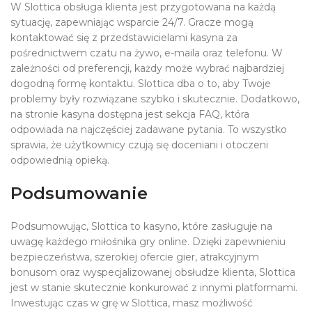
W Slottica obsługa klienta jest przygotowana na każdą
sytuację, zapewniając wsparcie 24/7. Gracze mogą
kontaktować się z przedstawicielami kasyna za
pośrednictwem czatu na żywo, e-maila oraz telefonu. W
zależności od preferencji, każdy może wybrać najbardziej
dogodną formę kontaktu. Slottica dba o to, aby Twoje
problemy były rozwiązane szybko i skutecznie. Dodatkowo,
na stronie kasyna dostępna jest sekcja FAQ, która
odpowiada na najczęściej zadawane pytania. To wszystko
sprawia, że użytkownicy czują się doceniani i otoczeni
odpowiednią opieką.
Podsumowanie
Podsumowując, Slottica to kasyno, które zasługuje na
uwagę każdego miłośnika gry online. Dzięki zapewnieniu
bezpieczeństwa, szerokiej ofercie gier, atrakcyjnym
bonusom oraz wyspecjalizowanej obsłudze klienta, Slottica
jest w stanie skutecznie konkurować z innymi platformami.
Inwestując czas w grę w Slottica, masz możliwość