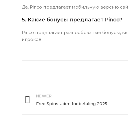
Да, Pinco предлагает мобильную версию сай
5. Какие бонусы предлагает Pinco?
Pinco предлагает разнообразные бонусы, 
игроков.
NEWER
Free Spins Uden Indbetaling 2025