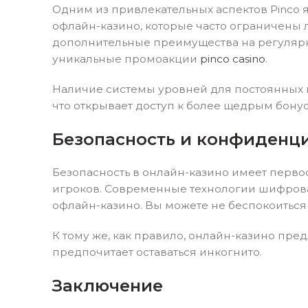
Одним из привлекательных аспектов Pinco
офлайн-казино, которые часто ограничены
дополнительные преимущества на регулярно
уникальные промоакции
pinco casino
.
Наличие системы уровней для постоянных и
что открывает доступ к более щедрым бо
Безопасность и конфиденц
Безопасность в онлайн-казино имеет перво
игроков. Современные технологии шифрован
офлайн-казино. Вы можете не беспокоиться
К тому же, как правило, онлайн-казино пре
предпочитает оставаться инкогнито.
Заключение