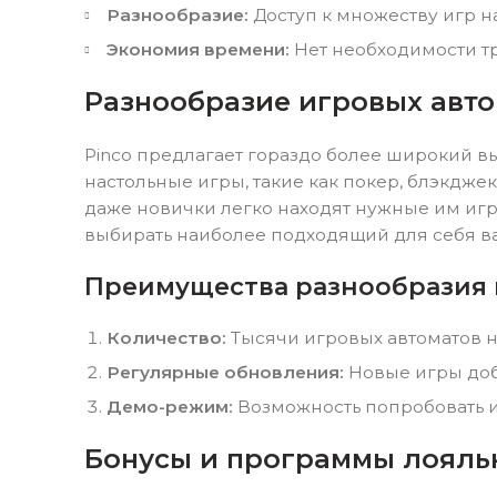
Разнообразие:
Доступ к множеству игр 
Экономия времени:
Нет необходимости тр
Разнообразие игровых авто
Pinco предлагает гораздо более широкий вы
настольные игры, такие как покер, блэкдже
даже новички легко находят нужные им игры
выбирать наиболее подходящий для себя в
Преимущества разнообразия и
Количество:
Тысячи игровых автоматов н
Регулярные обновления:
Новые игры доб
Демо-режим:
Возможность попробовать и
Бонусы и программы лояль