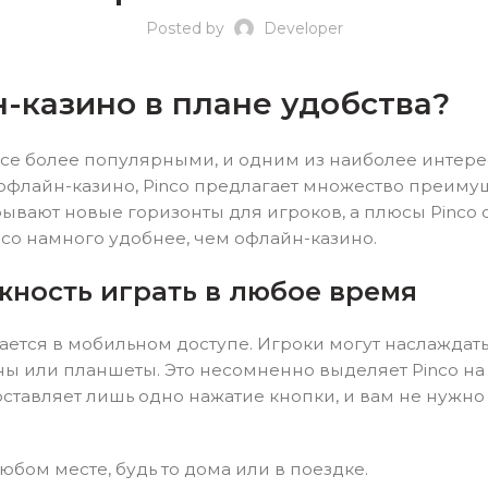
Posted by
Developer
-казино в плане удобства?
все более популярными, и одним из наиболее интер
 офлайн-казино, Pinco предлагает множество преимущ
ывают новые горизонты для игроков, а плюсы Pinco 
nco намного удобнее, чем офлайн-казино.
ность играть в любое время
чается в мобильном доступе. Игроки могут наслажда
ны или планшеты. Это несомненно выделяет Pinco на
оставляет лишь одно нажатие кнопки, и вам не нужн
юбом месте, будь то дома или в поездке.