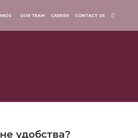
ANDS
OUR TEAM
CAREER
CONTACT US
не удобства?