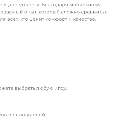
ва и доступности. Благодаря мобильному
даваемый опыт, который сложно сравнить с
 всех, кто ценит комфорт и качество.
.
можете выбрать любую игру.
ов пользователей.