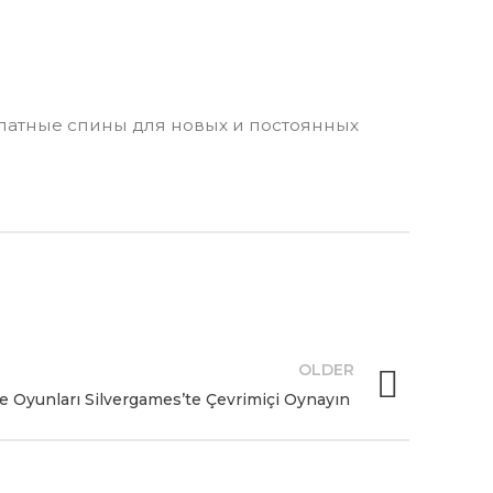
латные спины для новых и постоянных
OLDER
e Oyunları Silvergames’te Çevrimiçi Oynayın ️