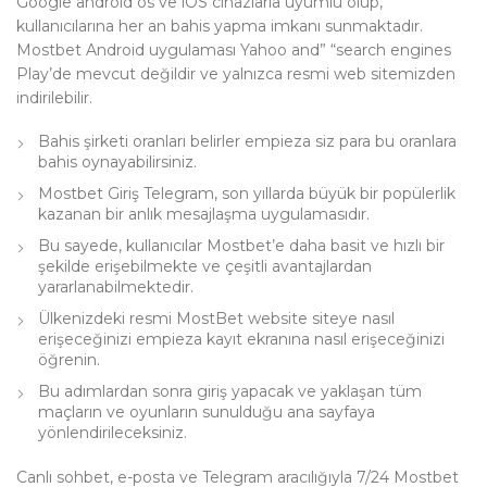
Google android os ve iOS cihazlarla uyumlu olup,
kullanıcılarına her an bahis yapma imkanı sunmaktadır.
Mostbet Android uygulaması Yahoo and” “search engines
Play’de mevcut değildir ve yalnızca resmi web sitemizden
indirilebilir.
Bahis şirketi oranları belirler empieza siz para bu oranlara
bahis oynayabilirsiniz.
Mostbet Giriş Telegram, son yıllarda büyük bir popülerlik
kazanan bir anlık mesajlaşma uygulamasıdır.
Bu sayede, kullanıcılar Mostbet’e daha basit ve hızlı bir
şekilde erişebilmekte ve çeşitli avantajlardan
yararlanabilmektedir.
Ülkenizdeki resmi MostBet website siteye nasıl
erişeceğinizi empieza kayıt ekranına nasıl erişeceğinizi
öğrenin.
Bu adımlardan sonra giriş yapacak ve yaklaşan tüm
maçların ve oyunların sunulduğu ana sayfaya
yönlendirileceksiniz.
Canlı sohbet, e-posta ve Telegram aracılığıyla 7/24 Mostbet