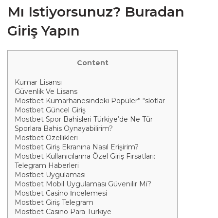
Mı Istiyorsunuz? Buradan
Giriş Yapın
Content
Kumar Lisansı
Güvenlik Ve Lisans
Mostbet Kumarhanesindeki Popüler” “slotlar
Mostbet Güncel Giriş
Mostbet Spor Bahisleri Türkiye’de Ne Tür
Sporlara Bahis Oynayabilirim?
Mostbet Özellikleri
Mostbet Giriş Ekranına Nasıl Erişirim?
Mostbet Kullanıcılarına Özel Giriş Fırsatları:
Telegram Haberleri
Mostbet Uygulaması
Mostbet Mobil Uygulaması Güvenilir Mi?
Mostbet Casino İncelemesi
Mostbet Giriş Telegram
Mostbet Casino Para Türkiye