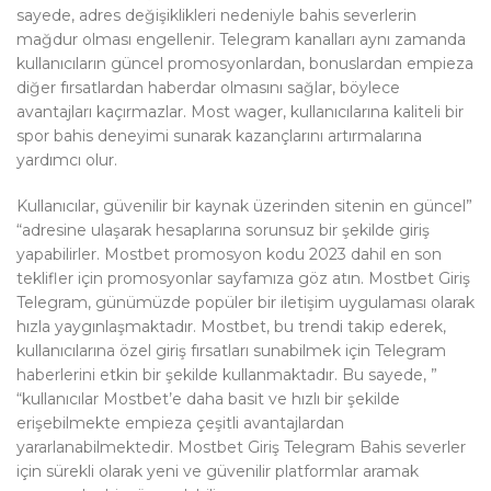
sayede, adres değişiklikleri nedeniyle bahis severlerin
mağdur olması engellenir. Telegram kanalları aynı zamanda
kullanıcıların güncel promosyonlardan, bonuslardan empieza
diğer fırsatlardan haberdar olmasını sağlar, böylece
avantajları kaçırmazlar. Most wager, kullanıcılarına kaliteli bir
spor bahis deneyimi sunarak kazançlarını artırmalarına
yardımcı olur.
Kullanıcılar, güvenilir bir kaynak üzerinden sitenin en güncel”
“adresine ulaşarak hesaplarına sorunsuz bir şekilde giriş
yapabilirler. Mostbet promosyon kodu 2023 dahil en son
teklifler için promosyonlar sayfamıza göz atın. Mostbet Giriş
Telegram, günümüzde popüler bir iletişim uygulaması olarak
hızla yaygınlaşmaktadır. Mostbet, bu trendi takip ederek,
kullanıcılarına özel giriş fırsatları sunabilmek için Telegram
haberlerini etkin bir şekilde kullanmaktadır. Bu sayede, ”
“kullanıcılar Mostbet’e daha basit ve hızlı bir şekilde
erişebilmekte empieza çeşitli avantajlardan
yararlanabilmektedir. Mostbet Giriş Telegram Bahis severler
için sürekli olarak yeni ve güvenilir platformlar aramak