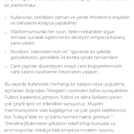
bir platformdur.
Kullanıcılar, istedikleri zaman ve yerde Mostbet’e erişebilir
ve bahislerini kolayca yapabilirler.
Platformumuzda her oyun, farklı mekanikler sigue
temalar sunarak eğlenceli bir deneyim empieza kazanç
şansı yaratır.
Mostbet, ödemeleri hızlı ve” “güvenilir bir şekilde
gerçekleştirir, genellikle 24 ketika içinde tamamlanır.
Canlı yayınlar düzenleyen onaylı canlı krupiyerlerimizle
canlı casino oyunlarının heyecanını yaşayın.
Bu sayede kullanıcılar, herhangi bir tarayıcı veya uygulama
açmadan doğrudan Telegram üzerinden bahis oynayabilirler.
Futbol, basketbol, pimpón, futbol ve daha fazlasını içeren
çok çeşitli spor ve etkinlikler sunuyoruz. Müşteri
memnuniyetine olan bağlılığımız ve çok çeşitli tekliflerimiz
bizi Türkiye’deki en iyi bahis hizmeti haline getiriyor.”
“[newline]Bukmeker şirkətinin teklif ettiği bonuslar və
promosyonlar oldukça karlı empieza modern oyuncu