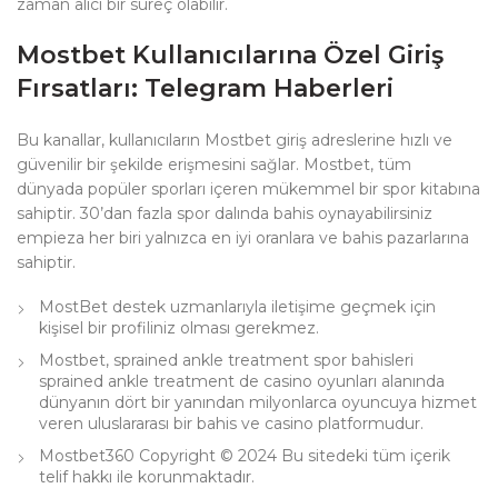
zaman alıcı bir süreç olabilir.
Mostbet Kullanıcılarına Özel Giriş
Fırsatları: Telegram Haberleri
Bu kanallar, kullanıcıların Mostbet giriş adreslerine hızlı ve
güvenilir bir şekilde erişmesini sağlar. Mostbet, tüm
dünyada popüler sporları içeren mükemmel bir spor kitabına
sahiptir. 30’dan fazla spor dalında bahis oynayabilirsiniz
empieza her biri yalnızca en iyi oranlara ve bahis pazarlarına
sahiptir.
MostBet destek uzmanlarıyla iletişime geçmek için
kişisel bir profiliniz olması gerekmez.
Mostbet, sprained ankle treatment spor bahisleri
sprained ankle treatment de casino oyunları alanında
dünyanın dört bir yanından milyonlarca oyuncuya hizmet
veren uluslararası bir bahis ve casino platformudur.
Mostbet360 Copyright © 2024 Bu sitedeki tüm içerik
telif hakkı ile korunmaktadır.